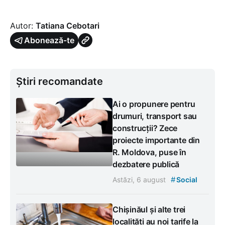
Autor:
Tatiana Cebotari
Abonează-te
Știri recomandate
Ai o propunere pentru
drumuri, transport sau
construcții? Zece
proiecte importante din
R. Moldova, puse în
dezbatere publică
#
Astăzi, 6 august
Social
Chișinăul și alte trei
localități au noi tarife la