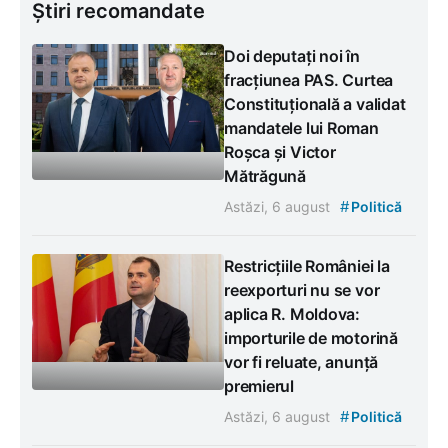
Știri recomandate
Doi deputați noi în
fracțiunea PAS. Curtea
Constituțională a validat
mandatele lui Roman
Roșca și Victor
Mătrăgună
#
Astăzi, 6 august
Politică
Restricțiile României la
reexporturi nu se vor
aplica R. Moldova:
importurile de motorină
vor fi reluate, anunță
premierul
#
Astăzi, 6 august
Politică