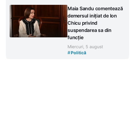
Maia Sandu comentează
demersul inițiat de Ion
Chicu privind
suspendarea sa din
funcție
Miercuri, 5 august
#
Politică