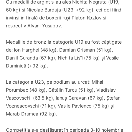
Cu medalii de argint s-au ales Nichita Negruța (U19,
60 kg) și Nicolae Burduja (U23, +92 kg), cei doi fiind
învinși în finală de boxerii ruși Platon Kozlov și
respectiv Alvani Yusupov.
Medaliile de bronz la categoria U19 au fost câștigate
de: Ion Harghel (48 kg), Damian Grisman (51 kg),
Daniil Guranda (67 kg), Nichita Lîsîi (75 kg) și Vasile
Duminică (+92 kg).
La categoria U23, pe podium au urcat: Mihai
Porumbac (48 kg), Cătălin Turcu (51 kg), Vladislav
Vascovschii (63,5 kg), Ianuș Caravan (67 kg), Ștefan
Vozneacovschi (71 kg), Vasile Pavlenco (75 kg) și
Marab Drumea (92 kg).
Competiția s-a desfășurat în perioada 3-10 noiembrie