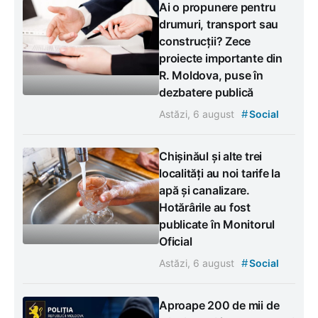
Ai o propunere pentru
drumuri, transport sau
construcții? Zece
proiecte importante din
R. Moldova, puse în
dezbatere publică
#
Astăzi, 6 august
Social
Chișinăul și alte trei
localități au noi tarife la
apă și canalizare.
Hotărârile au fost
publicate în Monitorul
Oficial
#
Astăzi, 6 august
Social
Aproape 200 de mii de