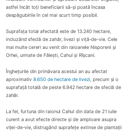
astfel încât toți beneficiarii să-și poată încasa
despăgubirile în cel mai scurt timp posibil.
Suprafața total afectată este de 13.240 hectare,
incluzând sfeclă de zahăr, livezi și viță-de-vie. Cele
mai multe cereri au venit din raioanele Nisporeni și
Orhei, urmate de Fălești, Cahul și Rîșcani.
Înghețurile din primăvara acestui an au afectat
aproximativ
8.650 de hectare de livezi
, precum și o
suprafață totală de peste 6.942 hectare de sfeclă de
zahăr.
La fel, furtuna din raionul Cahul din data de 21 iulie
curent a avut efecte directe și de amploare asupra
viței-de-vie, distrugând suprafețe extinse de plantații