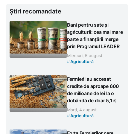
Știri recomandate
Bani pentru sate și
agricultură: cea mai mare
parte a finanțării merge
prin Programul LEADER
Miercuri, 5 august
#
Agricultură
Fermierii au accesat
credite de aproape 600
de milioane de lei la o
dobândă de doar 5,1%
Marți, 4 august
#
Agricultură
Forța Fermierilor cere