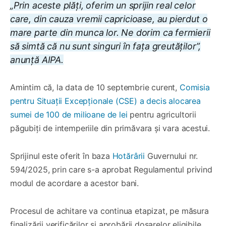
„Prin aceste plăți, oferim un sprijin real celor
care, din cauza vremii capricioase, au pierdut o
mare parte din munca lor. Ne dorim ca fermierii
să simtă că nu sunt singuri în fața greutăților”,
anunță AIPA.
Amintim că, la data de 10 septembrie curent,
Comisia
pentru Situații Excepționale (CSE) a decis alocarea
sumei de 100 de milioane de lei
pentru agricultorii
păgubiți de intemperiile din primăvara și vara acestui.
Sprijinul este oferit în baza
Hotărârii
Guvernului nr.
594/2025, prin care s-a aprobat Regulamentul privind
modul de acordare a acestor bani.
Procesul de achitare va continua etapizat, pe măsura
finalizării verificărilor și aprobării dosarelor eligibile,