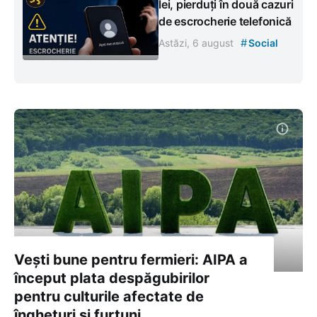
lei, pierduți în două cazuri
de escrocherie telefonică
#
Astăzi, 6 august
Social
Vești bune pentru fermieri: AIPA a
început plata despăgubirilor
pentru culturile afectate de
înghețuri și furtuni