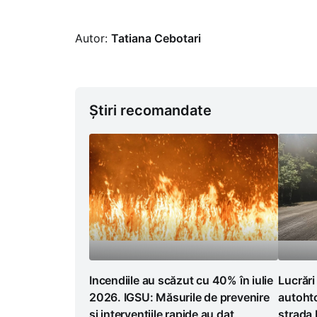
Autor:
Tatiana Cebotari
Știri recomandate
Incendiile au scăzut cu 40% în iulie
Lucrări
2026. IGSU: Măsurile de prevenire
autoht
și intervențiile rapide au dat
strada 