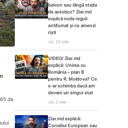
balcon sau lângă stația
de autobuz? Ziar.md
explică noile reguli
antifumat și ce amenzi
riști
Joi, 23 iulie
VIDEO/ Ziar.md
explică: Unirea cu
România – plan B
În
pentru R. Moldova? Ce
s-ar schimba dacă am
deveni un singur stat
 65 de
Joi, 2 iulie
Ziar.md explică:
nului
Consiliul European sau