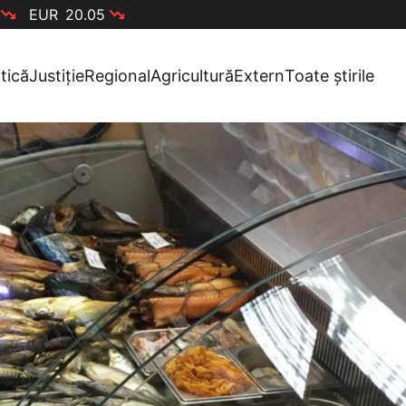
EUR
20.05
itică
Justiție
Regional
Agricultură
Extern
Toate știrile