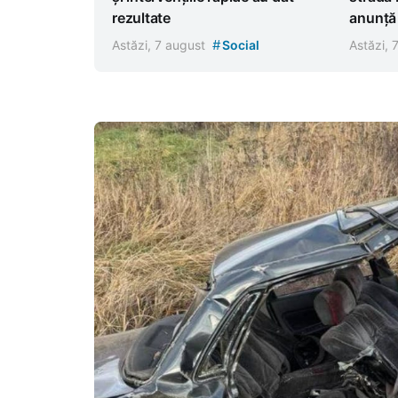
rezultate
anunță r
#
Astăzi, 7 august
Social
Astăzi, 