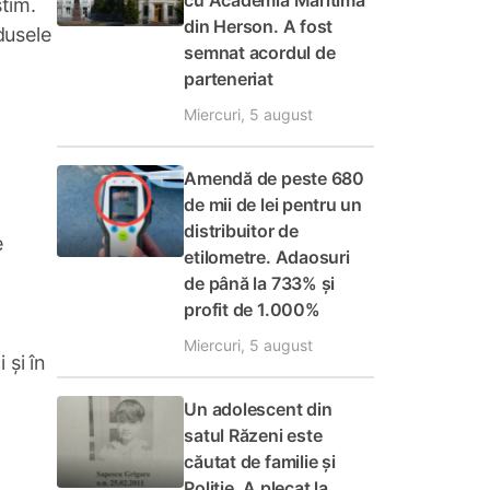
cu Academia Maritimă
știm.
din Herson. A fost
dusele
semnat acordul de
parteneriat
Miercuri, 5 august
Amendă de peste 680
de mii de lei pentru un
distribuitor de
e
etilometre. Adaosuri
de până la 733% și
profit de 1.000%
Miercuri, 5 august
 și în
Un adolescent din
satul Răzeni este
căutat de familie și
Poliție. A plecat la