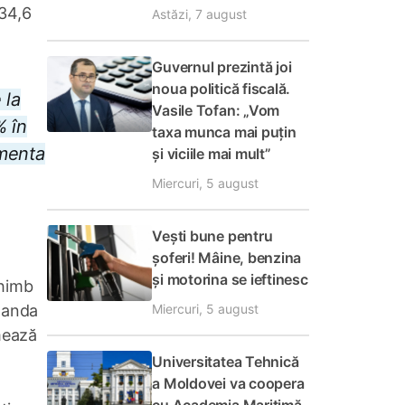
 34,6
Astăzi, 7 august
Guvernul prezintă joi
noua politică fiscală.
 la
Vasile Tofan: „Vom
% în
taxa munca mai puțin
ementa
și viciile mai mult”
Miercuri, 5 august
Vești bune pentru
șoferi! Mâine, benzina
și motorina se ieftinesc
chimb
Miercuri, 5 august
slanda
mează
Universitatea Tehnică
a Moldovei va coopera