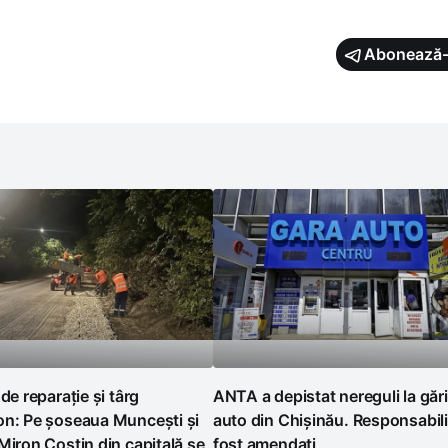
Abonează-
 de reparație și târg
ANTA a depistat nereguli la gări
on: Pe șoseaua Muncești și
auto din Chișinău. Responsabili
Miron Costin din capitală se
fost amendați