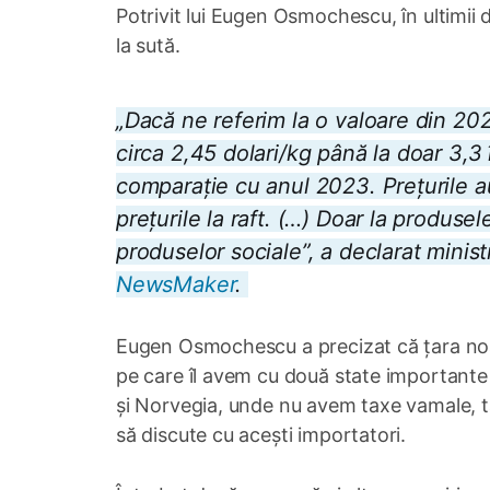
Potrivit lui Eugen Osmochescu, în ultimii 
la sută.
„Dacă ne referim la o valoare din 202
circa 2,45 dolari/kg până la doar 3,3
comparație cu anul 2023. Prețurile a
prețurile la raft. (…) Doar la produse
produselor sociale”, a declarat ministr
NewsMaker
.
Eugen Osmochescu a precizat că țara noas
pe care îl avem cu două state importante
și Norvegia, unde nu avem taxe vamale, ta
să discute cu acești importatori.