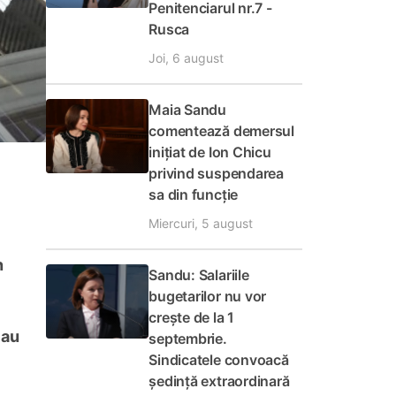
Penitenciarul nr.7 -
Rusca
Joi, 6 august
Maia Sandu
comentează demersul
inițiat de Ion Chicu
privind suspendarea
sa din funcție
Miercuri, 5 august
n
Sandu: Salariile
bugetarilor nu vor
crește de la 1
 au
septembrie.
Sindicatele convoacă
ședință extraordinară