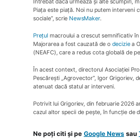
Întrebat dacă urmează și alte scumpiri, m
Piața este piață. Noi nu putem interveni c
sociale”, scrie
NewsMaker
.
Prețul
macroului a crescut semnificativ în 
Majorarea a fost cauzată de o
decizie
a O
(NEAFC), care a redus cota globală de p
În acest context, directorul Asociației Pr
Pescărești „Agrovector”, Igor Grigoriev, d
atenuat dacă statul ar interveni.
Potrivit lui Grigoriev, din februarie 2026 
cazul altor specii de pește, în funcție de 
Ne poți citi și pe
Google News
sau