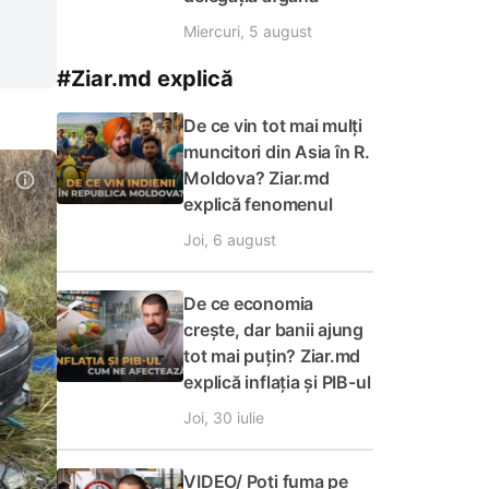
Miercuri, 5 august
#Ziar.md explică
De ce vin tot mai mulți
muncitori din Asia în R.
Moldova? Ziar.md
explică fenomenul
Joi, 6 august
De ce economia
crește, dar banii ajung
tot mai puțin? Ziar.md
explică inflația și PIB-ul
Joi, 30 iulie
VIDEO/ Poți fuma pe