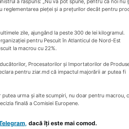
inistrul a răspuns: „Nu vă pot spune, pentru că noi nu 
u reglementarea pieței și a prețurilor decât pentru pro
ultimele zile, ajungând la peste 300 de lei kilogramul.
rganizației pentru Pescuit în Atlanticul de Nord-Est
escuit la macrou cu 22%.
oducătorilor, Procesatorilor și Importatorilor de Produs
eclara pentru ziar.md că impactul majorării ar putea fi
ar putea urma și alte scumpiri, nu doar pentru macrou, ci
decizia finală a Comisiei Europene.
Telegram,
dacă îți este mai comod.