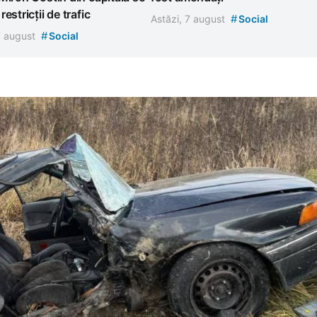
estricții de trafic
#
Astăzi, 7 august
Social
#
7 august
Social