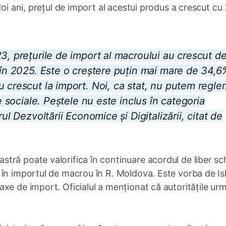
doi ani, prețul de import al acestui produs a crescut cu
3, prețurile de import al macroului au crescut de
 în 2025. Este o creștere puțin mai mare de 34,6
u crescut la import. Noi, ca stat, nu putem regl
le sociale. Peștele nu este inclus în categoria
ul Dezvoltării Economice și Digitalizării, citat de
tră poate valorifica în continuare acordul de liber s
 în importul de macrou în R. Moldova. Este vorba de I
xe de import. Oficialul a menționat că autoritățile ur