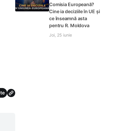
Comisia Europeană?
Cine ia deciziile în UE și
ce înseamnă asta
pentru R. Moldova
Joi, 25 iunie
te