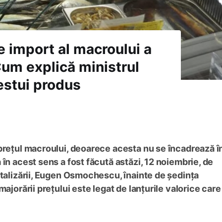
 de import al macroului a
Cum explică ministrul
stui produs
prețul macroului, deoarece acesta nu se încadrează î
în acest sens a fost făcută astăzi, 12 noiembrie, de
italizării, Eugen Osmochescu, înainte de ședința
ajorării prețului este legat de lanțurile valorice care