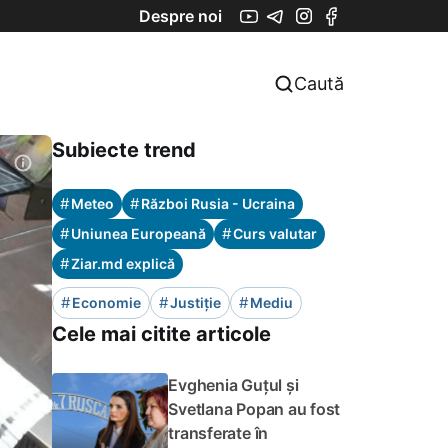
Despre noi
Caută
Subiecte trend
#
#
Meteo
Război Rusia - Ucraina
#
#
Uniunea Europeană
Curs valutar
#
Ziar.md explică
#
#
#
Economie
Justiție
Mediu
Cele mai citite articole
Evghenia Guțul și
Svetlana Popan au fost
transferate în