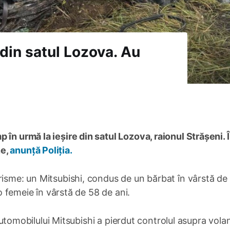
 din satul Lozova. Au
 în urmă la ieșire din satul Lozova, raionul Strășeni. 
ne,
anunță Poliția.
risme: un Mitsubishi, condus de un bărbat în vârstă de
 o femeie în vârstă de 58 de ani.
l automobilului Mitsubishi a pierdut controlul asupra vola