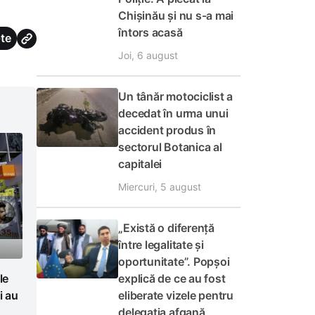
Chișinău și nu s-a mai
întors acasă
te
Joi, 6 august
Un tânăr motociclist a
decedat în urma unui
accident produs în
sectorul Botanica al
capitalei
Miercuri, 5 august
„Există o diferență
între legalitate și
oportunitate”. Popșoi
explică de ce au fost
le
eliberate vizele pentru
i au
delegația afgană