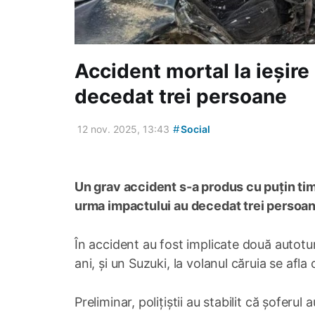
Accident mortal la ieșire
decedat trei persoane
#
12 nov. 2025, 13:43
Social
Un grav accident s-a produs cu puțin timp
urma impactului au decedat trei persoa
În accident au fost implicate două autotu
ani, și un Suzuki, la volanul căruia se afla
Preliminar, polițiștii au stabilit că șoferu