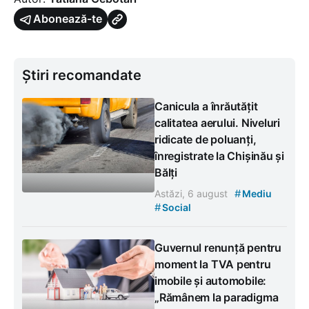
Abonează-te
Știri recomandate
Canicula a înrăutățit
calitatea aerului. Niveluri
ridicate de poluanți,
înregistrate la Chișinău și
Bălți
#
Astăzi, 6 august
Mediu
#
Social
Guvernul renunță pentru
moment la TVA pentru
imobile și automobile:
„Rămânem la paradigma