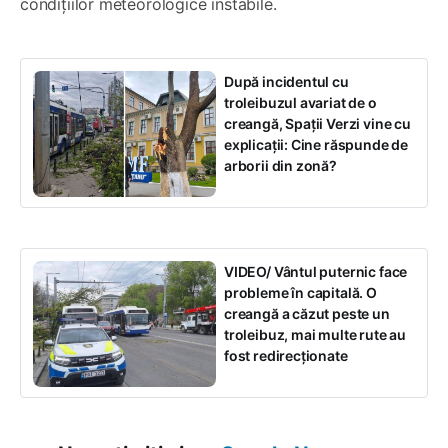
condițiilor meteorologice instabile.
După incidentul cu
troleibuzul avariat de o
creangă, Spații Verzi vine cu
explicații: Cine răspunde de
arborii din zonă?
VIDEO/ Vântul puternic face
probleme în capitală. O
creangă a căzut peste un
troleibuz, mai multe rute au
fost redirecționate