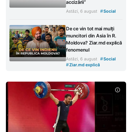
accizării”
#
Astăzi, 6 august
Social
De ce vin tot mai mulți
muncitori din Asia în R.
Moldova? Ziar.md explică
fenomenul
#
Astăzi, 6 august
Social
#
Ziar.md explică