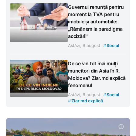
Guvernul renunță pentru
moment la TVA pentru
imobile și automobile:
„Rămânem la paradigma
accizării”
#
Astăzi, 6 august
Social
De ce vin tot mai mulți
muncitori din Asia în R.
Moldova? Ziar.md explică
fenomenul
#
Astăzi, 6 august
Social
#
Ziar.md explică