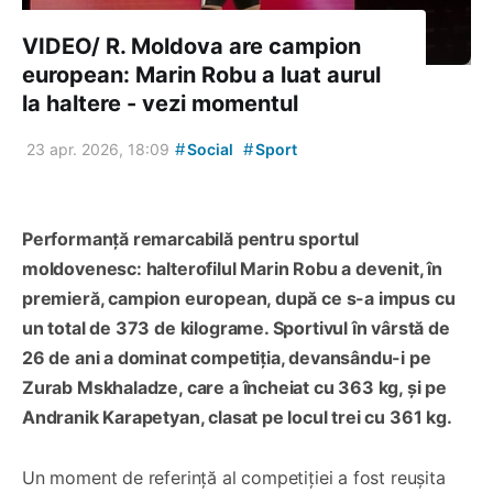
VIDEO/ R. Moldova are campion
european: Marin Robu a luat aurul
la haltere - vezi momentul
#
#
23 apr. 2026, 18:09
Social
Sport
Performanță remarcabilă pentru sportul
moldovenesc: halterofilul Marin Robu a devenit, în
premieră, campion european, după ce s-a impus cu
un total de 373 de kilograme. Sportivul în vârstă de
26 de ani a dominat competiția, devansându-i pe
Zurab Mskhaladze, care a încheiat cu 363 kg, și pe
Andranik Karapetyan, clasat pe locul trei cu 361 kg.
Un moment de referință al competiției a fost reușita