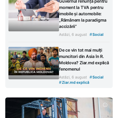
Guvernul renunță pentru
moment la TVA pentru
imobile și automobile:
„Rămânem la paradigma
accizării”
#
Astăzi, 6 august
Social
De ce vin tot mai mulți
muncitori din Asia în R.
Moldova? Ziar.md explică
fenomenul
#
Astăzi, 6 august
Social
#
Ziar.md explică