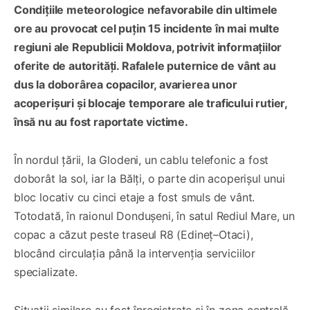
Condițiile meteorologice nefavorabile din ultimele
ore au provocat cel puțin 15 incidente în mai multe
regiuni ale Republicii Moldova, potrivit informațiilor
oferite de autorități. Rafalele puternice de vânt au
dus la doborârea copacilor, avarierea unor
acoperișuri și blocaje temporare ale traficului rutier,
însă nu au fost raportate victime.
În nordul țării, la Glodeni, un cablu telefonic a fost
doborât la sol, iar la Bălți, o parte din acoperișul unui
bloc locativ cu cinci etaje a fost smuls de vânt.
Totodată, în raionul Dondușeni, în satul Rediul Mare, un
copac a căzut peste traseul R8 (Edineț–Otaci),
blocând circulația până la intervenția serviciilor
specializate.
Situații similare au fost înregistrate și în zona centrală