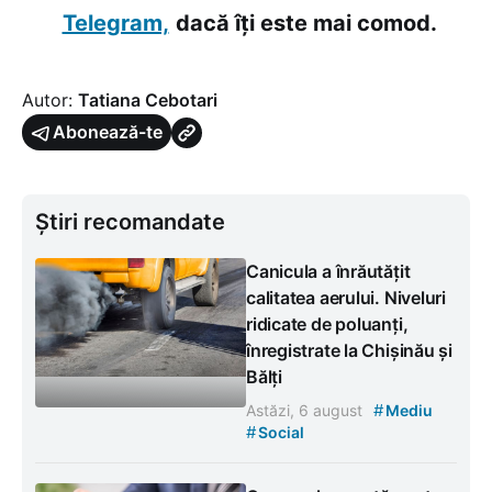
Telegram,
dacă îți este mai comod.
Autor:
Tatiana Cebotari
Abonează-te
Știri recomandate
Canicula a înrăutățit
calitatea aerului. Niveluri
ridicate de poluanți,
înregistrate la Chișinău și
Bălți
#
Astăzi, 6 august
Mediu
#
Social