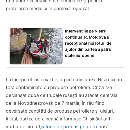
fața unor eventuale crize ecologice și pentru
protejarea mediului în context regional.
Intervențiile pe Nistru
continuă. R. Moldova a
recepționat noi loturi de
ajutor din partea a patru
state europene
La începutul lunii martie, o parte din apele Nistrului au
fost contaminate cu produse petroliere. Criza s-a
declanșat după ce trupele rusești au atacat centrala
de la Novodnestrovsk pe 7 martie, în râu fiind
deversate cantități de produse petroliere și uleiuri.
Inițial, partea ucraineană informase Chișinăul ar fi
vorba de circa
1,5 tone de produs petrolier,
însă