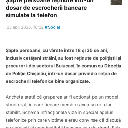
Șapte persoane reținute într-un
dosar de escrocherii bancare
simulate la telefon
#
23 apr. 2026, 18:22
Social
Șapte persoane, cu vârste între 18 și 35 de ani,
inclusiv cetățeni străini, au fost reținute de polițiștii și
procurorii din sectorul Buiucani, în comun cu Direcția
de Poliție Chișinău, într-un dosar privind o rețea de
escrocherii telefonice bine organizate.
Ancheta arată că gruparea ar fi acționat pe un model
structurat, în care fiecare membru avea un rol clar
stabilit. Schema infracțională viza în special apeluri
telefonice prin care victimele erau convinse că discută
cu angajați ai unor instituții bancare sau de drept. Sub