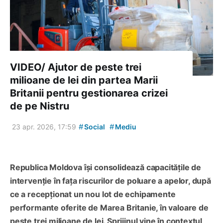
VIDEO/ Ajutor de peste trei
milioane de lei din partea Marii
Britanii pentru gestionarea crizei
de pe Nistru
#
#
23 apr. 2026, 17:59
Social
Mediu
Republica Moldova își consolidează capacitățile de
intervenție în fața riscurilor de poluare a apelor, după
ce a recepționat un nou lot de echipamente
performante oferite de Marea Britanie, în valoare de
peste trei milioane de lei. Sprijinul vine în contextul