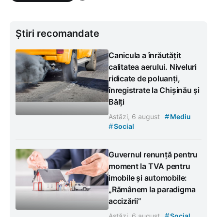
Știri recomandate
Canicula a înrăutățit
calitatea aerului. Niveluri
ridicate de poluanți,
înregistrate la Chișinău și
Bălți
#
Astăzi, 6 august
Mediu
#
Social
Guvernul renunță pentru
moment la TVA pentru
imobile și automobile:
„Rămânem la paradigma
accizării”
#
Astăzi, 6 august
Social