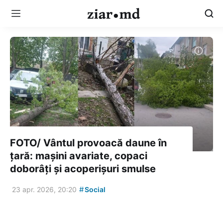
FOTO/ Vântul provoacă daune în
țară: mașini avariate, copaci
doborâți și acoperișuri smulse
#
23 apr. 2026, 20:20
Social