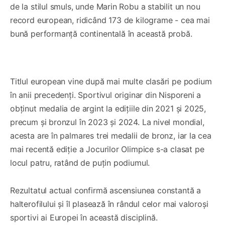
de la stilul smuls, unde Marin Robu a stabilit un nou
record european, ridicând 173 de kilograme - cea mai
bună performanță continentală în această probă.
0:00
/
0:42
1×
Titlul european vine după mai multe clasări pe podium
în anii precedenți. Sportivul originar din Nisporeni a
obținut medalia de argint la edițiile din 2021 și 2025,
precum și bronzul în 2023 și 2024. La nivel mondial,
acesta are în palmares trei medalii de bronz, iar la cea
mai recentă ediție a Jocurilor Olimpice s-a clasat pe
locul patru, ratând de puțin podiumul.
Rezultatul actual confirmă ascensiunea constantă a
halterofilului și îl plasează în rândul celor mai valoroși
sportivi ai Europei în această disciplină.