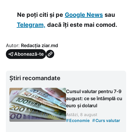
Ne poți citi și pe
Google News
sau
Telegram,
dacă îți este mai comod.
Autor:
Redacția ziar.md
Abonează-te
Știri recomandate
Cursul valutar pentru 7-9
august: ce se întâmplă cu
euro și dolarul
Astăzi, 8 august
#
#
Economie
Curs valutar