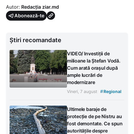
Autor:
Redacția ziar.md
Abonează-te
Știri recomandate
VIDEO/ Investiții de
milioane la Ștefan Vodă.
Cum arată orașul după
ample lucrări de
modernizare
#
Vineri, 7 august
Regional
Ultimele baraje de
protecție de pe Nistru au
fost demontate. Ce spun
autoritățile despre