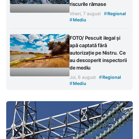
riscurile rămase
#
Vineri, 7 august
Regional
#
Mediu
FOTO/ Pescuit ilegal și
apă captată fără
autorizație pe Nistru. Ce
au descoperit inspectorii
de mediu
#
Joi, 6 august
Regional
#
Mediu