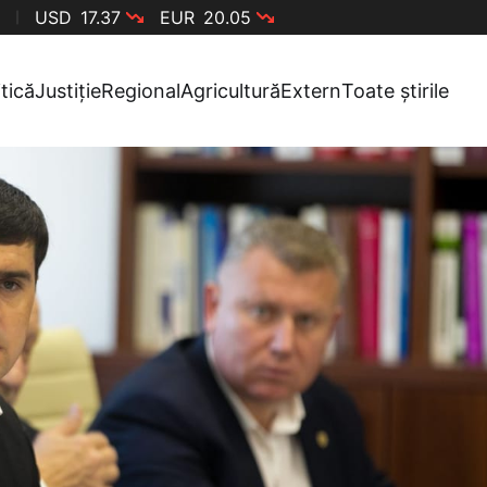
USD
17.37
EUR
20.05
itică
Justiție
Regional
Agricultură
Extern
Toate știrile