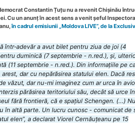
democrat Constantin Țuțu nu a revenit Chișinău întru
ciei. Cu un anunț în acest sens a venit șeful Inspectora
eanu,
în cadrul emisiunii „Moldova LIVE”, de la Exclusiv
într-adevăr a avut bilet pentru ziua de joi (4
ntru duminică (7 septembrie - n.red.), și, ulterio
cută (11 septembrie - n.red.). Din informațiile pe c
n arest, dar cu nepărăsirea statului elen. Dacă re
e văzut, dar nu-mi imaginez cum ar urca în avio
interzis părăsirea teritoriului său, decât să urce î
seul fără frontieră, că e spațiul Schengen. (...) N
u în altă parte. Un lucru cunosc - comunicat de s
tatul elen”, a declarat Viorel Cernăuțeanu pe 15