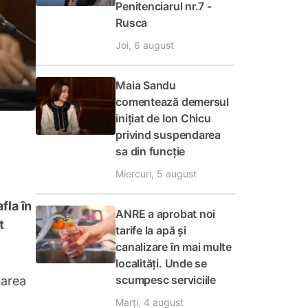
Penitenciarul nr.7 -
Rusca
Joi, 6 august
Maia Sandu
comentează demersul
inițiat de Ion Chicu
privind suspendarea
sa din funcție
Miercuri, 5 august
fla în
ANRE a aprobat noi
t
tarife la apă și
canalizare în mai multe
localități. Unde se
scumpesc serviciile
narea
Marți, 4 august