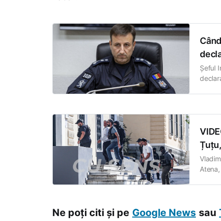
Când 
decla
Șeful I
declar
„interp
lider 
ziua de
VIDEO
Țuțu,
Vladimi
Atena,
SENS a
Moldov
Ne poți citi și pe
Google News
sau