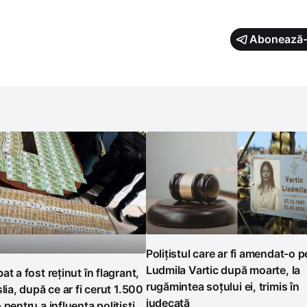
Abonează-
Polițistul care ar fi amendat-o p
Ludmila Vartic după moarte, la
at a fost reținut în flagrant,
rugămintea soțului ei, trimis în
șlia, după ce ar fi cerut 1.500
judecată
 pentru a influența polițiști