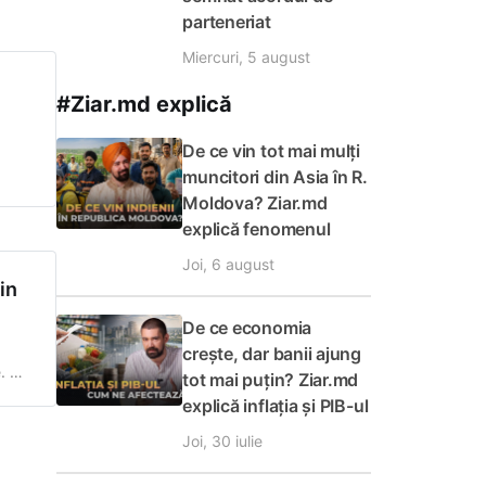
parteneriat
Miercuri, 5 august
#Ziar.md explică
De ce vin tot mai mulți
muncitori din Asia în R.
tul
Moldova? Ziar.md
La
explică fenomenul
Joi, 6 august
in
De ce economia
crește, dar banii ajung
e. CU
tot mai puțin? Ziar.md
t din
explică inflația și PIB-ul
Joi, 30 iulie