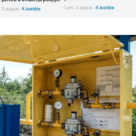
#
Luni, 3 august
Justiție
#
, 5 august
Justiție