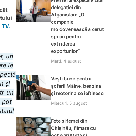
Premierul explică vizita
delegației din
cât
Afganistan: „O
tului
companie
 TV.
moldovenească a cerut
sprijin pentru
extinderea
exporturilor”
r, un
Marți, 4 august
are le
spectă
Vești bune pentru
n și
șoferi! Mâine, benzina
ntr-un
și motorina se ieftinesc
u pot
Miercuri, 5 august
tatul
Fete și femei din
Chișinău, filmate cu
ochelari Meta și