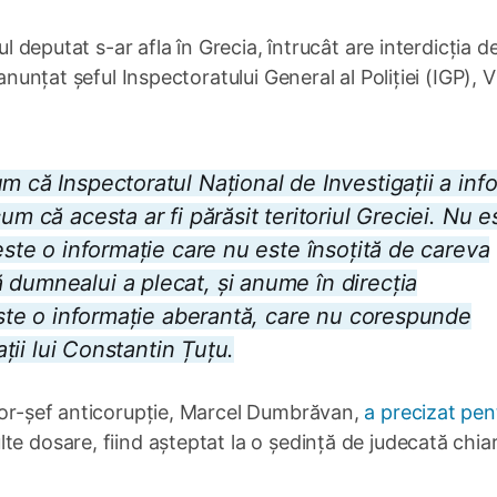
ul deputat s-ar afla în Grecia, întrucât are interdicția d
anunțat șeful Inspectoratului General al Poliției (IGP), V
m că Inspectoratul Național de Investigații a inf
um că acesta ar fi părăsit teritoriul Greciei. Nu e
 este o informație care nu este însoțită de careva
 dumnealui a plecat, și anume în direcția
 este o informație aberantă, care nu corespunde
ații lui Constantin Țuțu.
uror-șef anticorupție, Marcel Dumbrăvan,
a precizat pen
te dosare, fiind așteptat la o ședință de judecată chia