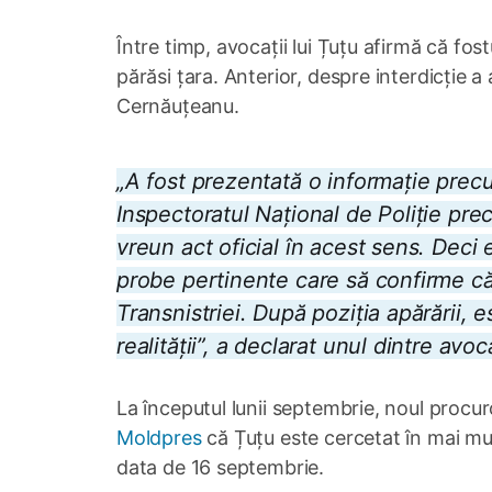
Între timp, avocații lui Țuțu afirmă că fost
părăsi țara. Anterior, despre interdicție a 
Cernăuțeanu.
„A fost prezentată o informație precu
Inspectoratul Național de Poliție prec
vreun act oficial în acest sens. Deci
probe pertinente care să confirme că
Transnistriei. După poziția apărării,
realității”, a declarat unul dintre avoc
La începutul lunii septembrie, noul proc
Moldpres
că Țuțu este cercetat în mai mul
data de 16 septembrie.