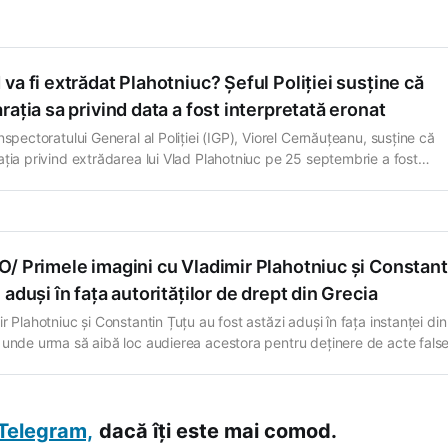
va fi extrădat Plahotniuc? Șeful Poliției susține că
rația sa privind data a fost interpretată eronat
nspectoratului General al Poliției (IGP), Viorel Cernăuțeanu, susține că
ația privind extrădarea lui Vlad Plahotniuc pe 25 septembrie a fost
retată eronat”. De fapt, potrivit lui Cernăuțeanu, „nu este exclus” ca fos
al Partidului Democrat să fie extrădat mai devreme de 25 septembrie. „
 vineri (12
/ Primele imagini cu Vladimir Plahotniuc și Constant
 aduși în fața autorităților de drept din Grecia
r Plahotniuc și Constantin Țuțu au fost astăzi aduși în fața instanței din
 unde urma să aibă loc audierea acestora pentru deținere de acte fals
 reușit să surprindă momentul în care fostul lider al Partidului Democra
a (PDM) și ex-deputatul aceleiași formațiuni se aflau în
Telegram,
dacă îți este mai comod.