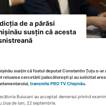
dicția de a părăsi
Chișinău susțin că acesta
nsnistreană
hișinău susțin că fostul deputat Constantin Țuțu s-ar a
 reluarea cercetării judecătorești și au solicitat ares
arlamentarului,
transmite PRO TV Chișinău
.
Judecătoria Buiucani au acceptat demersul privind exami
u ziua de luni, 22 septembrie.