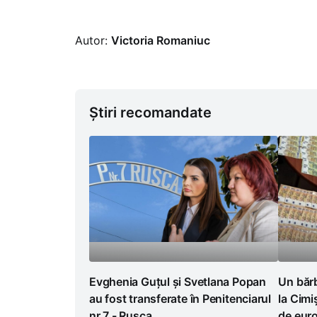
Autor:
Victoria Romaniuc
Știri recomandate
Evghenia Guțul și Svetlana Popan
Un bărb
au fost transferate în Penitenciarul
la Cimi
nr.7 - Rusca
de euro