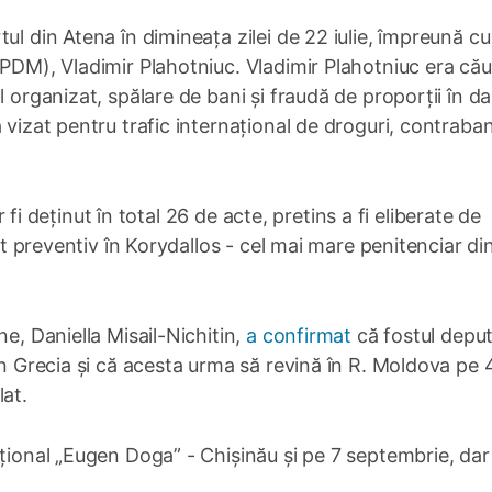
ul din Atena în dimineața zilei de 22 iulie, împreună cu
(PDM), Vladimir Plahotniuc. Vladimir Plahotniuc era cău
l organizat, spălare de bani și fraudă de proporții în d
 vizat pentru trafic internațional de droguri, contraba
ar fi deținut în total 26 de acte, pretins a fi eliberate de
est preventiv în Korydallos - cel mai mare penitenciar di
e, Daniella Misail-Nichitin,
a confirmat
că fostul depu
in Grecia și că acesta urma să revină în R. Moldova pe 
lat.
ațional „Eugen Doga” - Chișinău și pe 7 septembrie, dar