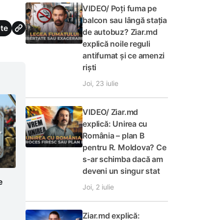
VIDEO/ Poți fuma pe
balcon sau lângă stația
te
de autobuz? Ziar.md
explică noile reguli
antifumat și ce amenzi
riști
Joi, 23 iulie
VIDEO/ Ziar.md
explică: Unirea cu
România – plan B
pentru R. Moldova? Ce
s-ar schimba dacă am
deveni un singur stat
e
Joi, 2 iulie
Ziar.md explică: