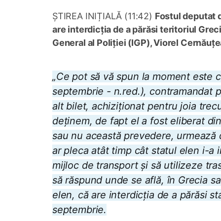
ȘTIREA INIȚIALĂ (11:42)
Fostul deputat 
are interdicția de a părăsi teritoriul Gre
General al Poliției (IGP), Viorel Cernăuț
„Ce pot să vă spun la moment este că 
septembrie - n.red.), contramandat pe
alt bilet, achiziționat pentru joia tre
deținem, de fapt el a fost eliberat di
sau nu această prevedere, urmează d
ar pleca atât timp cât statul elen i-a 
mijloc de transport și să utilizeze tra
să răspund unde se află, în Grecia sa
elen, că are interdicția de a părăsi s
septembrie.