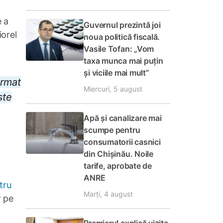
e a
Guvernul prezintă joi
iorel
noua politică fiscală.
Vasile Tofan: „Vom
taxa munca mai puțin
și viciile mai mult”
ormat
Miercuri, 5 august
ste
Apă și canalizare mai
scumpe pentru
consumatorii casnici
din Chișinău. Noile
tarife, aprobate de
ANRE
tru
Marți, 4 august
r pe