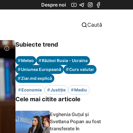
Despre noi
Caută
Subiecte trend
#
#
Meteo
Război Rusia - Ucraina
#
#
Uniunea Europeană
Curs valutar
#
Ziar.md explică
#
#
#
Economie
Justiție
Mediu
Cele mai citite articole
Evghenia Guțul și
Svetlana Popan au fost
transferate în