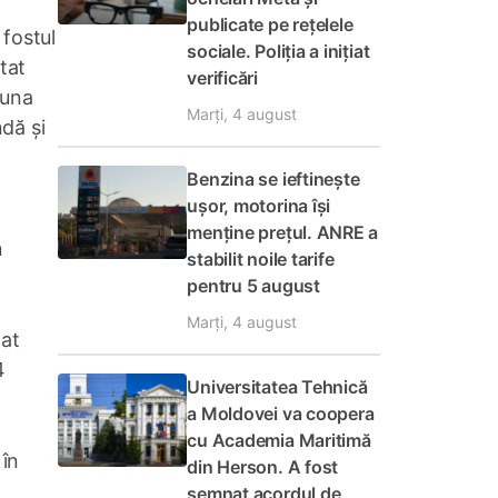
publicate pe rețelele
 fostul
sociale. Poliția a inițiat
tat
verificări
auna
Marți, 4 august
ndă și
Benzina se ieftinește
ușor, motorina își
menține prețul. ANRE a
n
stabilit noile tarife
pentru 5 august
Marți, 4 august
tat
4
Universitatea Tehnică
a Moldovei va coopera
cu Academia Maritimă
 în
din Herson. A fost
semnat acordul de