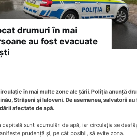
cat drumuri în mai
ersoane au fost evacuate
ști
irculație în mai multe zone ale țării. Poliția anunță dr
inău, Strășeni și Ialoveni. De asemenea, salvatorii au 
dării afectate de apă.
 capitală sunt acumulări de apă, iar circulația se desfă
anifeste prudență și, pe cât posibil, să evite zona.