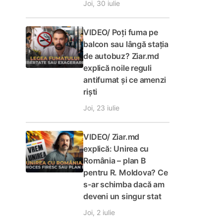
Joi, 30 iulie
VIDEO/ Poți fuma pe
balcon sau lângă stația
de autobuz? Ziar.md
explică noile reguli
antifumat și ce amenzi
riști
Joi, 23 iulie
VIDEO/ Ziar.md
explică: Unirea cu
România – plan B
pentru R. Moldova? Ce
s-ar schimba dacă am
deveni un singur stat
Joi, 2 iulie