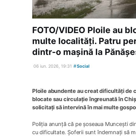
FOTO/VIDEO Ploile au blo
multe localități. Patru p
dintr-o mașină la Pănășe
#
06 iun. 2026, 19:31
Social
Ploile abundente au creat dificultăți de c
blocate sau circulație îngreunată în Chiș
solicitați să intervină în mai multe gospo
Poliția anunță că pe șoseaua Muncești din
cu dificultate. Șoferii sunt îndemnați să m