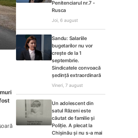
Penitenciarul nr.7 -
Rusca
Joi, 6 august
Sandu: Salariile
bugetarilor nu vor
crește de la 1
septembrie.
Sindicatele convoacă
ședință extraordinară
Vineri, 7 august
umuri
fost
Un adolescent din
satul Răzeni este
căutat de familie și
Poliție. A plecat la
șoară
Chișinău și nu s-a mai