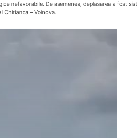
gice nefavorabile. De asemenea, deplasarea a fost sist
al Chirianca – Voinova.