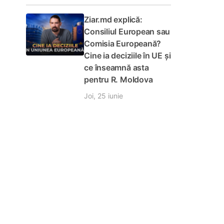
Ziar.md explică:
Consiliul European sau
Comisia Europeană?
Cine ia deciziile în UE și
ce înseamnă asta
pentru R. Moldova
Joi, 25 iunie