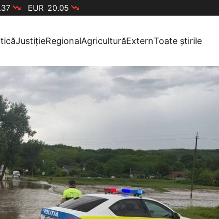
.37
EUR
20.05
itică
Justiție
Regional
Agricultură
Extern
Toate știrile