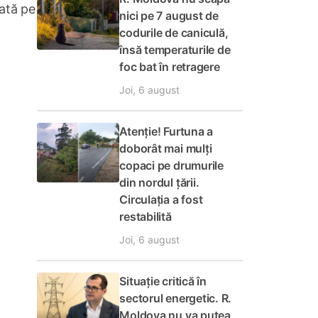
ată pe
nici pe 7 august de
codurile de caniculă,
însă temperaturile de
foc bat în retragere
Joi, 6 august
Atenție! Furtuna a
doborât mai mulți
copaci pe drumurile
din nordul țării.
Circulația a fost
restabilită
Joi, 6 august
Situație critică în
sectorul energetic. R.
Moldova nu va putea