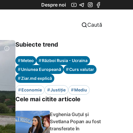
Despre noi
Caută
Subiecte trend
#
#
Meteo
Război Rusia - Ucraina
#
#
Uniunea Europeană
Curs valutar
#
Ziar.md explică
#
#
#
Economie
Justiție
Mediu
Cele mai citite articole
Evghenia Guțul și
Svetlana Popan au fost
transferate în