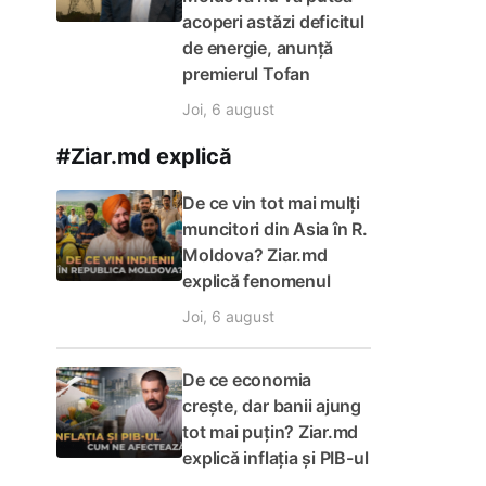
acoperi astăzi deficitul
de energie, anunță
premierul Tofan
Joi, 6 august
#Ziar.md explică
De ce vin tot mai mulți
muncitori din Asia în R.
Moldova? Ziar.md
explică fenomenul
Joi, 6 august
De ce economia
crește, dar banii ajung
tot mai puțin? Ziar.md
explică inflația și PIB-ul