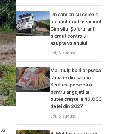
Un camion cu cereale
s-a răsturnat în raionul
Cimișlia. Șoferul ar fi
pierdut controlul
asupra volanului
Joi, 6 august
Mai mulți bani ar putea
rămâne din salariu.
Scutirea personală
pentru angajați ar
putea crește la 40.000
de lei din 2027
Joi, 6 august
ată
R. Moldova nu scapă