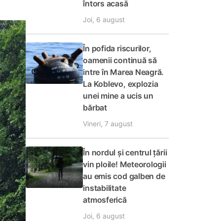
întors acasă
Joi, 6 august
În pofida riscurilor,
oamenii continuă să
intre în Marea Neagră.
La Koblevo, explozia
unei mine a ucis un
bărbat
Vineri, 7 august
În nordul și centrul țării
vin ploile! Meteorologii
au emis cod galben de
instabilitate
atmosferică
Joi, 6 august