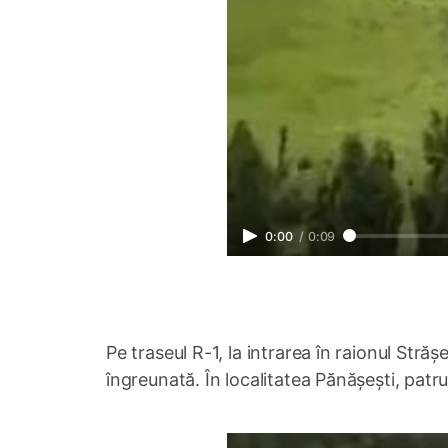
0:00
/
0:09
Pe traseul R-1, la intrarea în raionul Străș
îngreunată. În localitatea Pănășești, pat