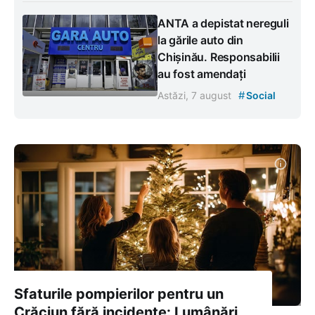
ANTA a depistat nereguli
la gările auto din
Chișinău. Responsabilii
au fost amendați
#
Astăzi, 7 august
Social
Sfaturile pompierilor pentru un
Crăciun fără incidente: Lumânări,