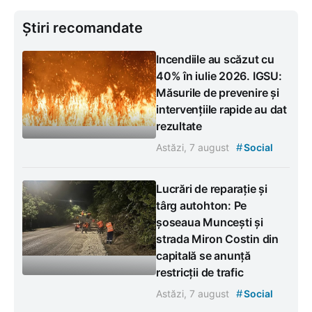
Știri recomandate
Incendiile au scăzut cu
40% în iulie 2026. IGSU:
Măsurile de prevenire și
intervențiile rapide au dat
rezultate
#
Astăzi, 7 august
Social
Lucrări de reparație și
târg autohton: Pe
șoseaua Muncești și
strada Miron Costin din
capitală se anunță
restricții de trafic
#
Astăzi, 7 august
Social