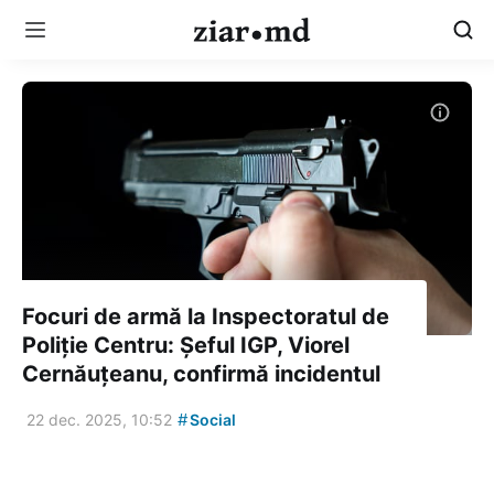
Focuri de armă la Inspectoratul de
Poliție Centru: Șeful IGP, Viorel
Cernăuțeanu, confirmă incidentul
#
22 dec. 2025, 10:52
Social