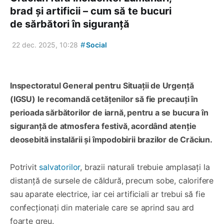
brad și artificii – cum să te bucuri
de sărbători în siguranță
#
22 dec. 2025, 10:28
Social
Inspectoratul General pentru Situații de Urgență
(IGSU) le recomandă cetățenilor să fie precauți în
perioada sărbătorilor de iarnă, pentru a se bucura în
siguranță de atmosfera festivă, acordând atenție
deosebită instalării și împodobirii brazilor de Crăciun.
Potrivit
salvatorilor
, brazii naturali trebuie amplasați la
distanță de sursele de căldură, precum sobe, calorifere
sau aparate electrice, iar cei artificiali ar trebui să fie
confecționați din materiale care se aprind sau ard
foarte greu.