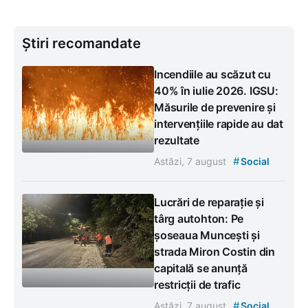
Știri recomandate
Incendiile au scăzut cu
40% în iulie 2026. IGSU:
Măsurile de prevenire și
intervențiile rapide au dat
rezultate
#
Astăzi, 7 august
Social
Lucrări de reparație și
târg autohton: Pe
șoseaua Muncești și
strada Miron Costin din
capitală se anunță
restricții de trafic
#
Astăzi, 7 august
Social