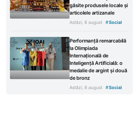
găsite produsele locale și
articolele artizanale
#
Astăzi, 8 august
Social
Performanță remarcabilă
la Olimpiada
Internațională de
Inteligență Artificială: o
medalie de argint și două
de bronz
#
Astăzi, 8 august
Social