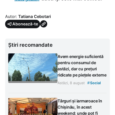
Autor:
Tatiana Cebotari
Abonează-te
Știri recomandate
Avem energie suficientă
pentru consumul de
astăzi, dar cu prețuri
ridicate pe piețele externe
#
Astăzi, 8 august
Social
Târguri și iarmaroace în
Chișinău, în acest
weekend: unde pot fi