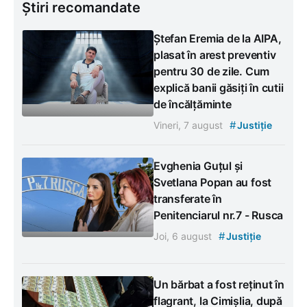
Știri recomandate
Ștefan Eremia de la AIPA,
plasat în arest preventiv
pentru 30 de zile. Cum
explică banii găsiți în cutii
de încălțăminte
#
Vineri, 7 august
Justiție
Evghenia Guțul și
Svetlana Popan au fost
transferate în
Penitenciarul nr.7 - Rusca
#
Joi, 6 august
Justiție
Un bărbat a fost reținut în
flagrant, la Cimișlia, după