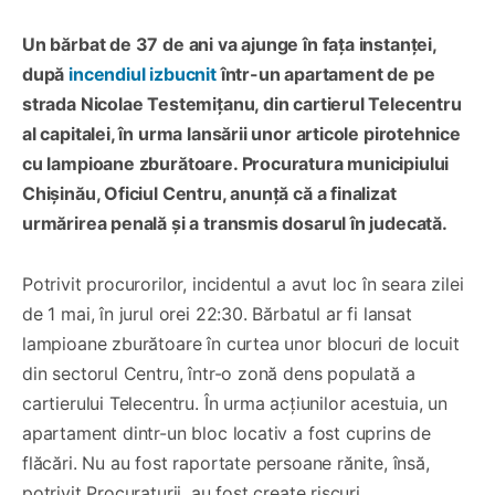
Un bărbat de 37 de ani va ajunge în fața instanței,
după
incendiul izbucnit
într-un apartament de pe
strada Nicolae Testemițanu, din cartierul Telecentru
al capitalei, în urma lansării unor articole pirotehnice
cu lampioane zburătoare. Procuratura municipiului
Chișinău, Oficiul Centru, anunță că a finalizat
urmărirea penală și a transmis dosarul în judecată.
Potrivit procurorilor, incidentul a avut loc în seara zilei
de 1 mai, în jurul orei 22:30. Bărbatul ar fi lansat
lampioane zburătoare în curtea unor blocuri de locuit
din sectorul Centru, într-o zonă dens populată a
cartierului Telecentru. În urma acțiunilor acestuia, un
apartament dintr-un bloc locativ a fost cuprins de
flăcări. Nu au fost raportate persoane rănite, însă,
potrivit Procuraturii, au fost create riscuri