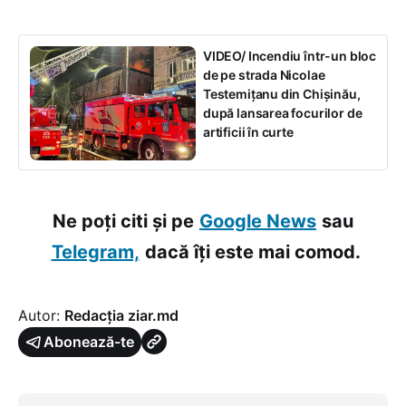
VIDEO/ Incendiu într-un bloc
de pe strada Nicolae
Testemițanu din Chișinău,
după lansarea focurilor de
artificii în curte
Ne poți citi și pe
Google News
sau
Telegram,
dacă îți este mai comod.
Autor:
Redacția ziar.md
Abonează-te