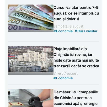
Cursul valutar pentru 7-9
august: ce se întâmplă cu
euro și dolarul
Sâmbătă, 8 august
#
#
Economie
Curs valutar
Piața imobiliară din
Chișinău își revine, iar
noile date arată mai multe
tranzacții decât se credea
Vineri, 7 august
#
Economie
Ce măsuri iau companiile
din Chișinău pentru a
economisi apă și energie