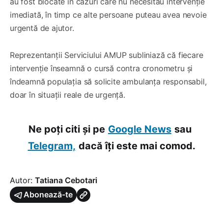
au fost blocate în cazuri care nu necesitau intervenție
imediată, în timp ce alte persoane puteau avea nevoie
urgentă de ajutor.
Reprezentanții Serviciului AMUP subliniază că fiecare
intervenție înseamnă o cursă contra cronometru și
îndeamnă populația să solicite ambulanța responsabil,
doar în situații reale de urgență.
Ne poți citi și pe
Google News
sau
Telegram,
dacă îți este mai comod.
Autor:
Tatiana Cebotari
Abonează-te