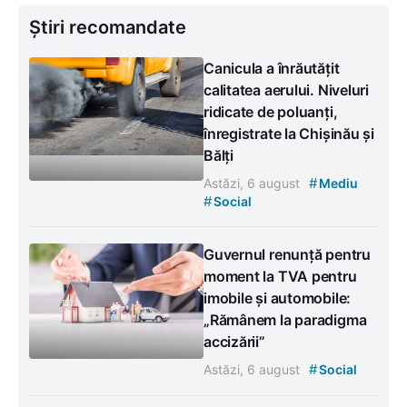
Știri recomandate
Canicula a înrăutățit
calitatea aerului. Niveluri
ridicate de poluanți,
înregistrate la Chișinău și
Bălți
#
Astăzi, 6 august
Mediu
#
Social
Guvernul renunță pentru
moment la TVA pentru
imobile și automobile:
„Rămânem la paradigma
accizării”
#
Astăzi, 6 august
Social