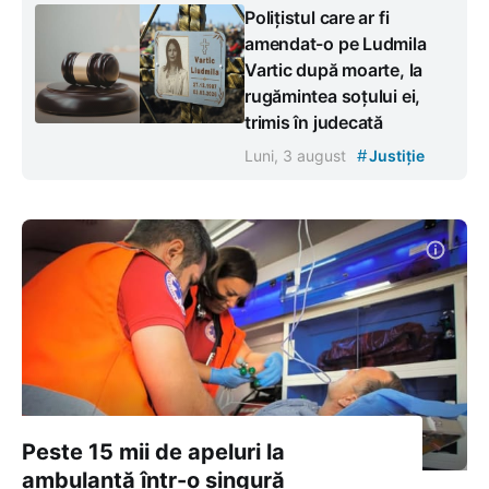
Polițistul care ar fi
amendat-o pe Ludmila
Vartic după moarte, la
rugămintea soțului ei,
trimis în judecată
#
Luni, 3 august
Justiție
Peste 15 mii de apeluri la
ambulanță într-o singură