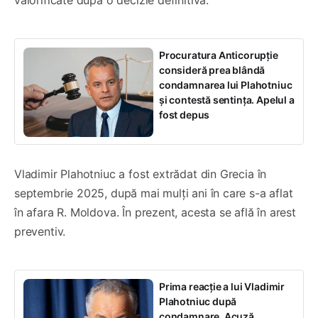
valorificate după o decizie definitivă.
Procuratura Anticorupție
consideră prea blândă
condamnarea lui Plahotniuc
și contestă sentința. Apelul a
fost depus
Vladimir Plahotniuc a fost extrădat din Grecia în
septembrie 2025, după mai mulți ani în care s-a aflat
în afara R. Moldova. În prezent, acesta se află în arest
preventiv.
Prima reacție a lui Vladimir
Plahotniuc după
condamnare. Acuză