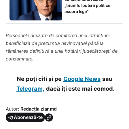
„triumful puterii politice
asupra legii”
Persoanele acuzate de comiterea unei infracțiuni
beneficiază de prezumția nevinovăției până la
rămânerea definitivă a unei hotărâri judecătorești de
condamnare.
Ne poți citi și pe
Google News
sau
Telegram,
dacă îți este mai comod.
Autor:
Redacția ziar.md
Abonează-te