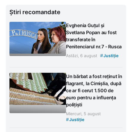
Știri recomandate
Evghenia Guțul și
Svetlana Popan au fost
transferate în
Penitenciarul nr.7 - Rusca
#
Astăzi, 6 august
Justiție
Un bărbat a fost reținut în
flagrant, la Cimișlia, după
ce ar fi cerut 1.500 de
euro pentru a influența
polițiști
Miercuri, 5 august
#
Justiție