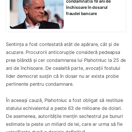
condamnat la 19 ani de
închisoare în dosarul
fraudei bancare
Sentința a fost contestată atât de apărare, cât și de
acuzare. Procurorii anticorupție consideră pedeapsa
prea blândă și cer condamnarea lui Plahotniuc la 25 de
ani de închisoare. De cealaltă parte, avocații fostului
lider democrat susțin că în dosar nu ar exista probe
pertinente pentru condamnare.
În aceeași cauză, Plahotniuc a fost obligat să restituie
statului echivalentul a peste 63 de milioane de dolari.
De asemenea, autoritățile mențin sechestrul pe bunuri
estimate la peste un miliard de lei, care ar urma să fie