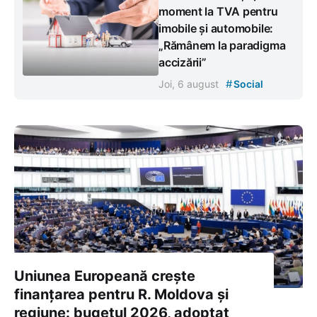
moment la TVA pentru
imobile și automobile:
„Rămânem la paradigma
accizării”
#
Joi, 6 august
Social
Uniunea Europeană crește
finanțarea pentru R. Moldova și
regiune: bugetul 2026, adoptat