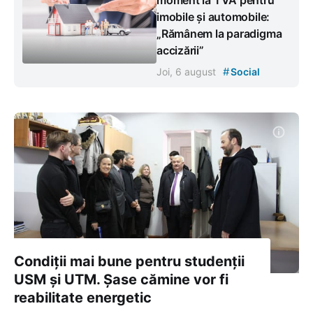
imobile și automobile:
„Rămânem la paradigma
accizării”
#
Joi, 6 august
Social
Condiții mai bune pentru studenții
USM și UTM. Șase cămine vor fi
reabilitate energetic