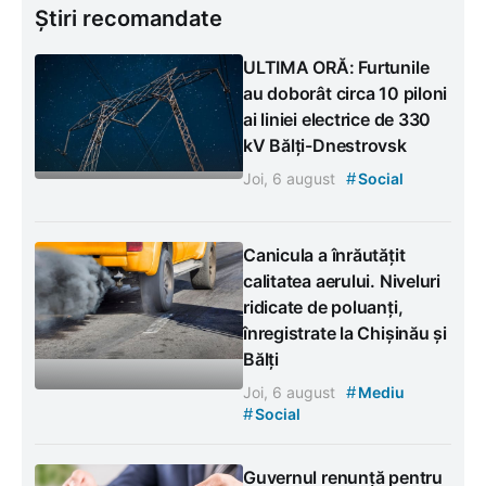
Știri recomandate
ULTIMA ORĂ: Furtunile
au doborât circa 10 piloni
ai liniei electrice de 330
kV Bălți-Dnestrovsk
#
Joi, 6 august
Social
Canicula a înrăutățit
calitatea aerului. Niveluri
ridicate de poluanți,
înregistrate la Chișinău și
Bălți
#
Joi, 6 august
Mediu
#
Social
Guvernul renunță pentru