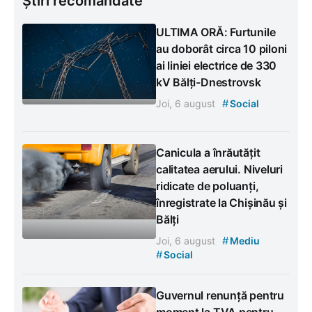
Știri recomandate
ULTIMA ORĂ: Furtunile
au doborât circa 10 piloni
ai liniei electrice de 330
kV Bălți-Dnestrovsk
#
Joi, 6 august
Social
Canicula a înrăutățit
calitatea aerului. Niveluri
ridicate de poluanți,
înregistrate la Chișinău și
Bălți
#
Joi, 6 august
Mediu
#
Social
Guvernul renunță pentru
moment la TVA pentru