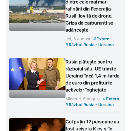
dintre cele mai mari
rafinării din Federația
Rusă, lovită de drone.
Criza de carburanți se
adâncește
#
Joi, 6 august
Extern
#
Război Rusia - Ucraina
Rusia plătește pentru
războiul său. UE trimite
Ucrainei încă 1,4 miliarde
de euro din profiturile
activelor înghețate
#
Miercuri, 5 august
Extern
#
Război Rusia - Ucraina
Cel puțin 17 persoane au
fost ucise la Kiev și în