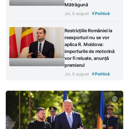
Mătrăgună
#
Joi, 6 august
Politică
Restricțiile României la
reexporturi nu se vor
aplica R. Moldova:
importurile de motorină
vor fi reluate, anunță
premierul
#
Joi, 6 august
Politică