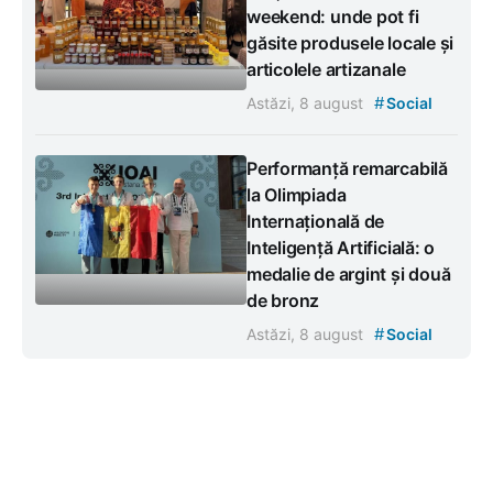
weekend: unde pot fi
găsite produsele locale și
articolele artizanale
#
Astăzi, 8 august
Social
Performanță remarcabilă
la Olimpiada
Internațională de
Inteligență Artificială: o
medalie de argint și două
de bronz
#
Astăzi, 8 august
Social