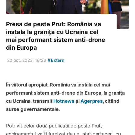
Presa de peste Prut: România va
instala la granița cu Ucraina cel
mai performant sistem anti-drone
din Europa
#
20 oct. 2023, 18:28
Extern
În viitorul apropiat, România va instala
cel mai
performant sistem anti-drone din Europa, la granița
cu Ucraina
, transmit
Hotnews
și
Agerpres
, citând
surse guvernamentale.
Potrivit celor două publicații de peste Prut,
echipamentul va fi furnizat de un „stat partener”, cu