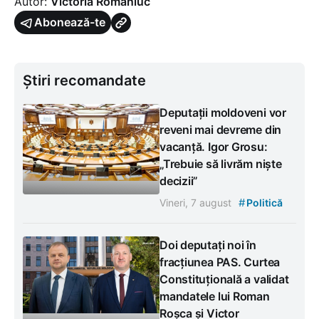
Autor:
Victoria Romaniuc
Abonează-te
Știri recomandate
Deputații moldoveni vor
reveni mai devreme din
vacanță. Igor Grosu:
„Trebuie să livrăm niște
decizii”
#
Vineri, 7 august
Politică
Doi deputați noi în
fracțiunea PAS. Curtea
Constituțională a validat
mandatele lui Roman
Roșca și Victor