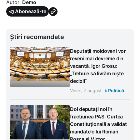
Autor:
Demo
Abonează-te
Știri recomandate
Deputații moldoveni vor
reveni mai devreme din
vacanță. Igor Grosu:
„Trebuie să livrăm niște
decizii”
#
Vineri, 7 august
Politică
Doi deputați noi în
fracțiunea PAS. Curtea
Constituțională a validat
mandatele lui Roman
Roșca și Victor