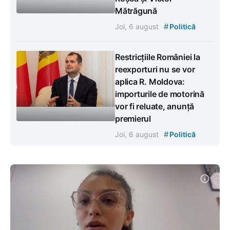
Mătrăgună
#
Joi, 6 august
Politică
Restricțiile României la
reexporturi nu se vor
aplica R. Moldova:
importurile de motorină
vor fi reluate, anunță
premierul
#
Joi, 6 august
Politică