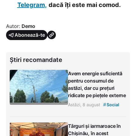
Telegram,
dacă îți este mai comod.
Autor:
Demo
Abonează-te
Știri recomandate
Avem energie suficientă
pentru consumul de
astăzi, dar cu prețuri
ridicate pe piețele externe
#
Astăzi, 8 august
Social
Târguri și iarmaroace în
Chișinău, în acest