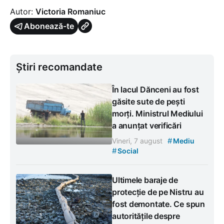
Autor:
Victoria Romaniuc
Abonează-te
Știri recomandate
În lacul Dănceni au fost
găsite sute de pești
morți. Ministrul Mediului
a anunțat verificări
#
Vineri, 7 august
Mediu
#
Social
Ultimele baraje de
protecție de pe Nistru au
fost demontate. Ce spun
autoritățile despre