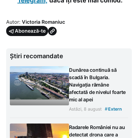
Telegram,
dacă îți este mai comod.
Autor:
Victoria Romaniuc
Abonează-te
Știri recomandate
Dunărea continuă să
scadă în Bulgaria.
Navigația rămâne
afectată de nivelul foarte
mic al apei
#
Astăzi, 8 august
Extern
Radarele României nu au
detectat drona care a