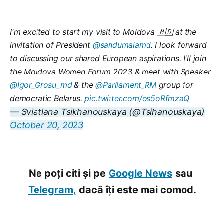
I'm excited to start my visit to Moldova 🇲🇩 at the
invitation of President
@sandumaiamd
. I look forward
to discussing our shared European aspirations. I'll join
the Moldova Women Forum 2023 & meet with Speaker
@Igor_Grosu_md
& the
@Parliament_RM
group for
democratic Belarus.
pic.twitter.com/os5oRfmzaQ
— Sviatlana Tsikhanouskaya (@Tsihanouskaya)
October 20, 2023
Ne poți citi și pe
Google News
sau
Telegram,
dacă îți este mai comod.