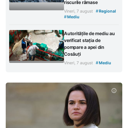
riscurile rămase
#
Vineri, 7 august
Regional
#
Mediu
Autoritățile de mediu au
verificat stația de
pompare a apei din
Cosăuți
#
Vineri, 7 august
Mediu