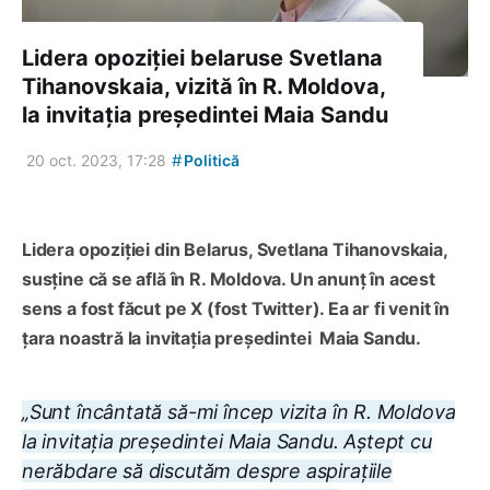
Lidera opoziției belaruse Svetlana
Tihanovskaia, vizită în R. Moldova,
la invitația președintei Maia Sandu
#
20 oct. 2023, 17:28
Politică
Lidera opoziției din Belarus
,
Svetlana Tihanovskaia
,
susține că
se află în R
.
Moldova.
Un anunț în acest
sens a fost făcut pe X (fost Twitter).
Ea ar fi venit în
țara noastră la invitația președintei Maia Sandu.
„
Sunt încântată să-mi încep vizita în R. Moldova
la invitația președintei Maia Sandu. Aștept cu
nerăbdare să discutăm despre aspirațiile