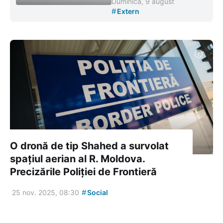
Duminică, 9 august
#
Extern
O dronă de tip Shahed a survolat
spațiul aerian al R. Moldova.
Precizările Poliției de Frontieră
#
25 nov. 2025, 08:30
Social