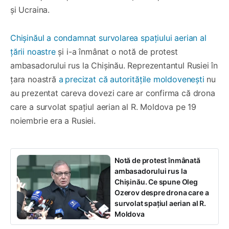
și Ucraina.
Chișinăul a condamnat survolarea spațiului aerian al
țării noastre
și i-a înmânat o notă de protest
ambasadorului rus la Chișinău. Reprezentantul Rusiei în
țara noastră
a
precizat că autoritățile moldovenești
nu
au prezentat careva dovezi care ar confirma că drona
care a survolat spațiul aerian al R. Moldova pe 19
noiembrie era a Rusiei.
Notă de protest înmânată
ambasadorului rus la
Chișinău. Ce spune Oleg
Ozerov despre drona care a
survolat spațiul aerian al R.
Moldova