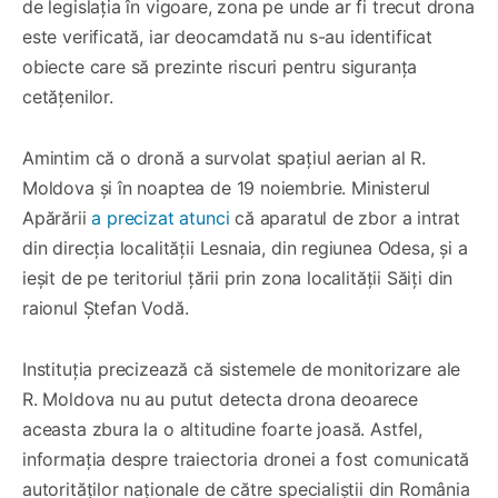
de legislația în vigoare, zona pe unde ar fi trecut drona
este verificată, iar deocamdată nu s-au identificat
obiecte care să prezinte riscuri pentru siguranța
cetățenilor.
Amintim că o dronă a survolat spațiul aerian al R.
Moldova și în noaptea de 19 noiembrie. Ministerul
Apărării
a precizat atunci
că aparatul de zbor a intrat
din direcția localității Lesnaia, din regiunea Odesa, și a
ieșit de pe teritoriul țării prin zona localității Săiți din
raionul Ștefan Vodă.
Instituția precizează că sistemele de monitorizare ale
R. Moldova nu au putut detecta drona deoarece
aceasta zbura la o altitudine foarte joasă. Astfel,
informația despre traiectoria dronei a fost comunicată
autorităților naționale de către specialiștii din România