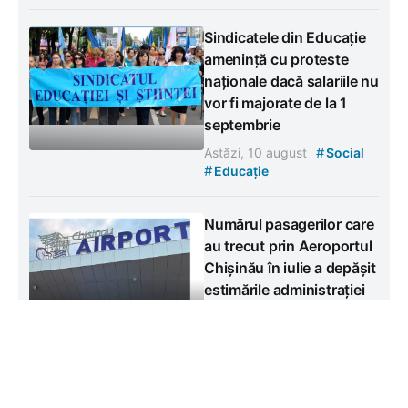
Sindicatele din Educație
amenință cu proteste
naționale dacă salariile nu
vor fi majorate de la 1
septembrie
#
Astăzi, 10 august
Social
#
Educație
Numărul pasagerilor care
au trecut prin Aeroportul
Chișinău în iulie a depășit
estimările administrației
aeroportuare
#
Astăzi, 10 august
Social