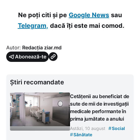
Ne poți citi și pe
Google News
sau
Telegram,
dacă îți este mai comod.
Autor:
Redacția ziar.md
Abonează-te
Știri recomandate
Cetățenii au beneficiat de
sute de mii de investigații
medicale performante în
prima jumătate a anului
#
Astăzi, 10 august
Social
#
Sănătate