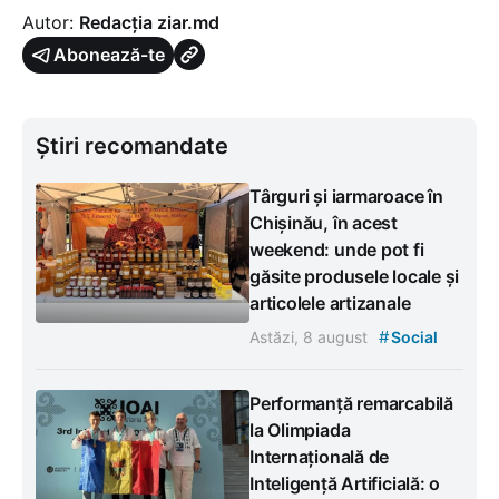
Autor:
Redacția ziar.md
Abonează-te
Știri recomandate
Târguri și iarmaroace în
Chișinău, în acest
weekend: unde pot fi
găsite produsele locale și
articolele artizanale
#
Astăzi, 8 august
Social
Performanță remarcabilă
la Olimpiada
Internațională de
Inteligență Artificială: o