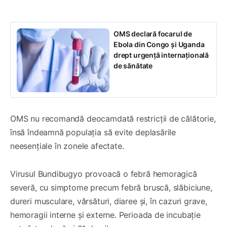
OMS declară focarul de
Ebola din Congo și Uganda
drept urgență internațională
de sănătate
OMS nu recomandă deocamdată restricții de călătorie,
însă îndeamnă populația să evite deplasările
neesențiale în zonele afectate.
Virusul Bundibugyo provoacă o febră hemoragică
severă, cu simptome precum febră bruscă, slăbiciune,
dureri musculare, vărsături, diaree și, în cazuri grave,
hemoragii interne și externe. Perioada de incubație