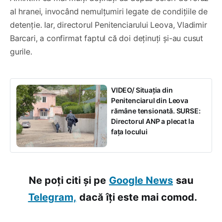
al hranei, invocând nemulțumiri legate de condițiile de
detenție. Iar, directorul Penitenciarului Leova, Vladimir
Barcari, a confirmat faptul că doi deținuți și-au cusut
gurile.
VIDEO/ Situația din
Penitenciarul din Leova
rămâne tensionată. SURSE:
Directorul ANP a plecat la
fața locului
Ne poți citi și pe
Google News
sau
Telegram,
dacă îți este mai comod.