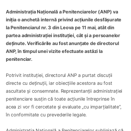
Administrația Națională a Penitenciarelor (ANP) va
iniția o anchetă internă privind acțiunile desfășurate
la Penitenciarul nr. 3 din Leova pe 11 mai, atât din
partea administrației instituției, cât și a persoanelor
deținute. Verificările au fost anunțate de directorul
ANP, în timpul unei vizite efectuate astăzi la
penitenciar.
Potrivit instituției, directorul ANP a purtat discuții
directe cu deținuții, iar obiecțiile acestora au fost
ascultate și consemnate. Reprezentanții administrației
penitenciare susțin că toate acțiunile întreprinse în
acea zi vor fi cercetate și evaluate „cu imparțialitate”,
în conformitate cu prevederile legale.
Administrația Națională a Penitenciarelor subliniază că