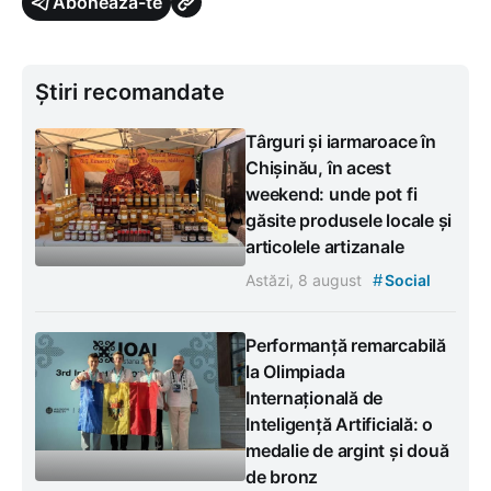
Abonează-te
Știri recomandate
Târguri și iarmaroace în
Chișinău, în acest
weekend: unde pot fi
găsite produsele locale și
articolele artizanale
#
Astăzi, 8 august
Social
Performanță remarcabilă
la Olimpiada
Internațională de
Inteligență Artificială: o
medalie de argint și două
de bronz