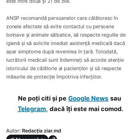
este între două și 21 de zile.
ANSP recomandă persoanelor care călătoresc în
zonele afectate să evite contactul cu persoane
bolnave și animale sălbatice, să respecte regulile de
igienă și să solicite imediat asistență medicală dacă
apar simptome după revenirea în țară. Totodată,
lucrătorii medicali sunt îndemnați să acorde atenție
istoricului de călătorie al pacienților și să respecte
măsurile de protecție împotriva infecțiilor.
Ne poți citi și pe
Google News
sau
Telegram,
dacă îți este mai comod.
Autor:
Redacția ziar.md