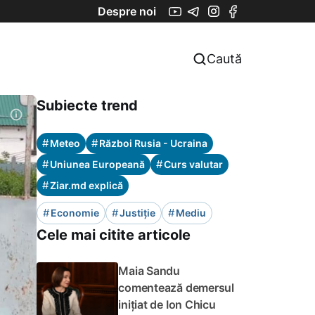
Despre noi
Caută
Subiecte trend
#
#
Meteo
Război Rusia - Ucraina
#
#
Uniunea Europeană
Curs valutar
#
Ziar.md explică
#
#
#
Economie
Justiție
Mediu
Cele mai citite articole
Maia Sandu
comentează demersul
inițiat de Ion Chicu