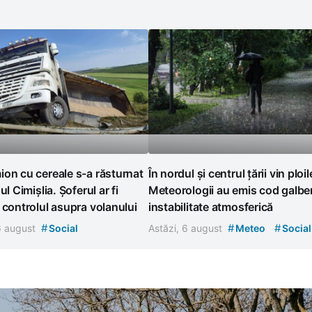
on cu cereale s-a răsturnat
În nordul și centrul țării vin ploil
ul Cimișlia. Șoferul ar fi
Meteorologii au emis cod galbe
 controlul asupra volanului
instabilitate atmosferică
#
#
#
 6 august
Social
Astăzi, 6 august
Meteo
Social