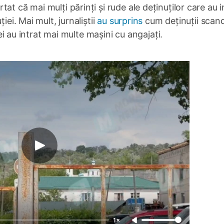
t că mai mulți părinți și rude ale deținuților care au i
iei. Mai mult, jurnaliștii
au surprins
cum deținuții scan
iei au intrat mai multe mașini cu angajați.
1×