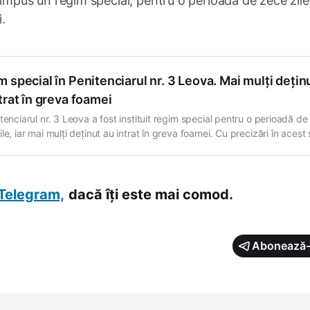
ost impus un regim special, pentru o perioadă de zece zile,
i.
 special în Penitenciarul nr. 3 Leova. Mai mulți dețin
trat în greva foamei
tenciarul nr. 3 Leova a fost instituit regim special pentru o perioadă de
le, iar mai mulți deținut au intrat în greva foamei. Cu precizări în acest
t Administrația Națională a Penitenciarelor (ANP), după ce pe mai mult
 de Telegram a apărut informația despre o
Telegram,
dacă îți este mai comod.
Abonează-