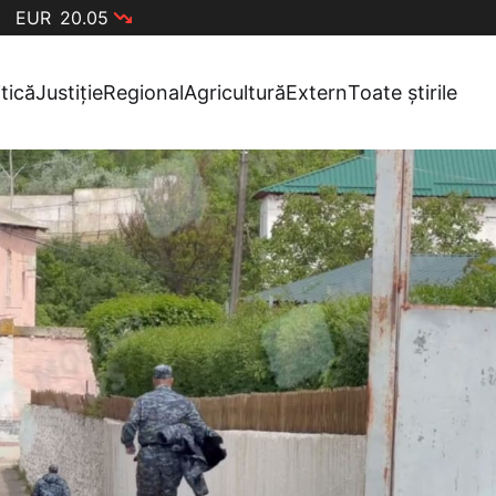
EUR
20.05
itică
Justiție
Regional
Agricultură
Extern
Toate știrile