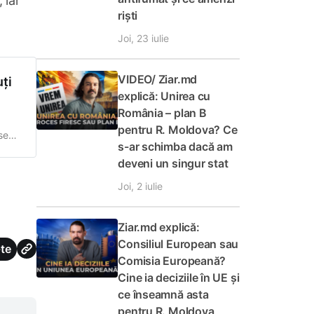
 iar
riști
Joi, 23 iulie
VIDEO/ Ziar.md
uți
explică: Unirea cu
România – plan B
pentru R. Moldova? Ce
 sens
s-ar schimba dacă am
e
deveni un singur stat
Joi, 2 iulie
Ziar.md explică:
Consiliul European sau
te
Comisia Europeană?
Cine ia deciziile în UE și
ce înseamnă asta
pentru R. Moldova