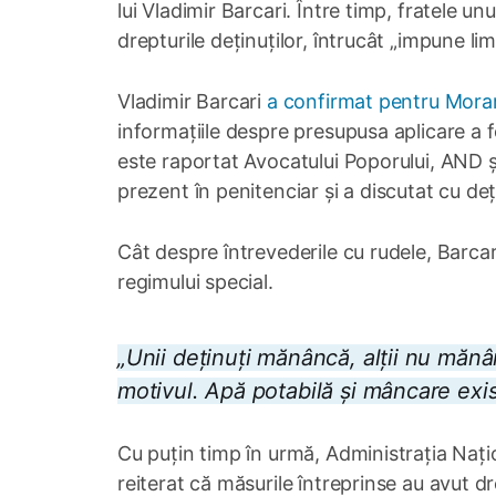
lui Vladimir Barcari. Între timp, fratele unu
drepturile deținuților, întrucât „impune lim
Vladimir Barcari
a confirmat pentru Mora
informațiile despre presupusa aplicare a fo
este raportat Avocatului Poporului, AND și 
prezent în penitenciar și a discutat cu deț
Cât despre întrevederile cu rudele, Barcari
regimului special.
„Unii deținuți mănâncă, alții nu măn
motivul. Apă potabilă și mâncare exis
Cu puțin timp în urmă, Administrația Nați
reiterat că măsurile întreprinse au avut dr