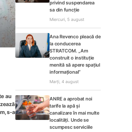
privind suspendarea
sa din funcție
Miercuri, 5 august
Ana Revenco pleacă de
la conducerea
STRATCOM. „Am
construit o instituție
menită să apere spațiul
informațional”
Marți, 4 august
te au
ANRE a aprobat noi
izează
tarife la apă și
am, s-a
canalizare în mai multe
localități. Unde se
scumpesc serviciile