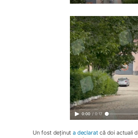
0:00
/
0:17
Un fost deținut
a declarat
că doi actuali d