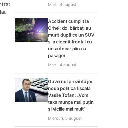
ntrat
Marți, 4 august
dau
Accident cumplit la
Orhei: doi bărbați au
murit după ce un SUV
s-a ciocnit frontal cu
un autocar plin cu
pasageri
Marți, 4 august
Guvernul prezintă joi
noua politică fiscală.
Vasile Tofan: „Vom
taxa munca mai puțin
și viciile mai mult”
Miercuri, 5 august