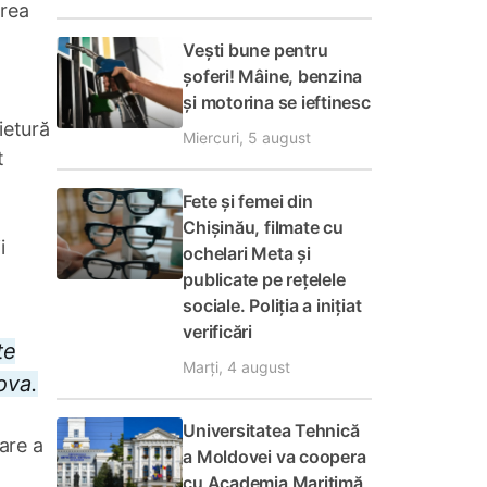
area
Vești bune pentru
șoferi! Mâine, benzina
și motorina se ieftinesc
ietură
Miercuri, 5 august
t
Fete și femei din
Chișinău, filmate cu
i
ochelari Meta și
publicate pe rețelele
sociale. Poliția a inițiat
verificări
te
Marți, 4 august
ova.
Universitatea Tehnică
are a
a Moldovei va coopera
cu Academia Maritimă