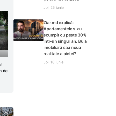
Joi, 25 iunie
Ziar.md explică:
Apartamentele s-au
scumpit cu peste 30%
într-un singur an. Bulă
imobiliară sau noua
realitate a pieței?
Joi, 18 iunie
e!
n de