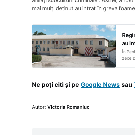
afiliați subculturii criminale”. Astfel, a f
mai mulți deținut au intrat în greva foame
Regim
au in
În Peni
zece zi
a veni
canale
Ne poți citi și pe
Google News
sau
Autor:
Victoria Romaniuc