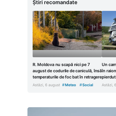
Știri recomandate
R. Moldova nu scapă nici pe 7
Un cami
august de codurile de caniculă, însă
în raion
temperaturile de foc bat în retragere
pierdut
#
#
Astăzi, 6 august
Meteo
Social
Astăzi,