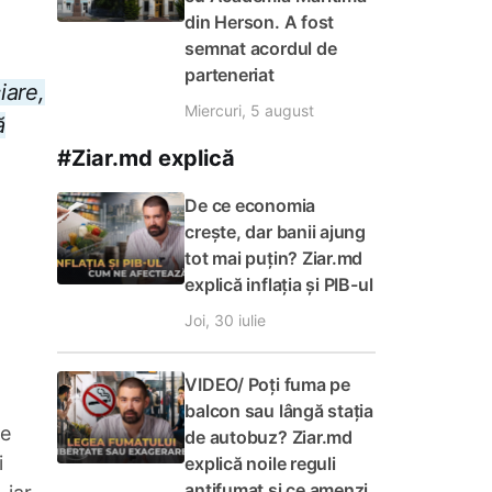
din Herson. A fost
semnat acordul de
parteneriat
iare,
Miercuri, 5 august
ă
#Ziar.md explică
De ce economia
crește, dar banii ajung
tot mai puțin? Ziar.md
explică inflația și PIB-ul
Joi, 30 iulie
VIDEO/ Poți fuma pe
balcon sau lângă stația
le
de autobuz? Ziar.md
i
explică noile reguli
antifumat și ce amenzi