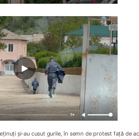
1×
eținuți și-au cusut gurile, în semn de protest față de ac