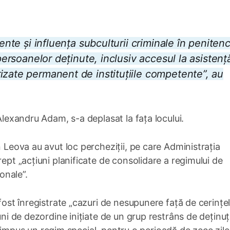
ente și influența subculturii criminale în penitenc
 persoanelor deținute, inclusiv accesul la asistenț
izate permanent de instituțiile competente”, au
 Alexandru Adam, s-a deplasat la fața locului.
n Leova au avut loc percheziții, pe care Administrația
rept „acțiuni planificate de consolidare a regimului de
ionale”.
 fost înregistrate „cazuri de nesupunere față de cerințe
uni de dezordine inițiate de un grup restrâns de deținuț