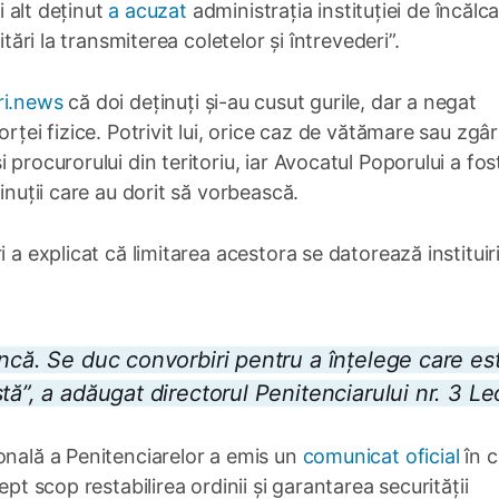
i alt deținut
a acuzat
administrația instituției de încălc
itări la transmiterea coletelor și întrevederi”.
ri.news
că doi deținuți și-au cusut gurile, dar a negat
rței fizice. Potrivit lui, orice caz de vătămare sau zgâr
procurorului din teritoriu, iar Avocatul Poporului a fos
inuții care au dorit să vorbească.
 a explicat că limitarea acestora se datorează instituiri
âncă. Se duc convorbiri pentru a înțelege care es
tă”, a adăugat directorul Penitenciarului nr. 3 Le
onală a Penitenciarelor a emis un
comunicat oficial
în c
ept scop restabilirea ordinii și garantarea securității