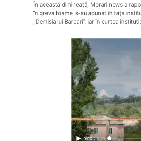
În această dimineață, Morari.news a raporta
în greva foamei s-au adunat în fața instituț
„Demisia lui Barcari”, iar în curtea instituț
0:00
/
0:19