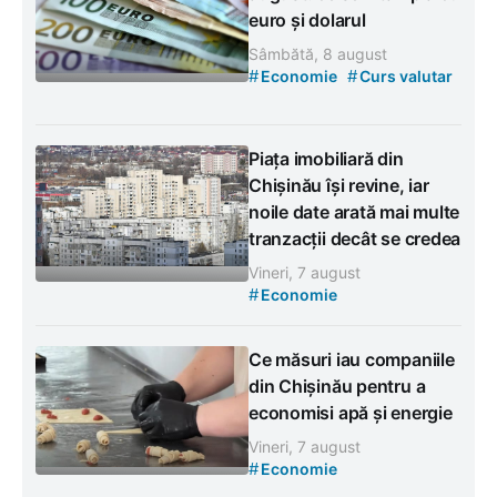
euro și dolarul
Sâmbătă, 8 august
#
#
Economie
Curs valutar
Piața imobiliară din
Chișinău își revine, iar
noile date arată mai multe
tranzacții decât se credea
Vineri, 7 august
#
Economie
Ce măsuri iau companiile
din Chișinău pentru a
economisi apă și energie
Vineri, 7 august
#
Economie