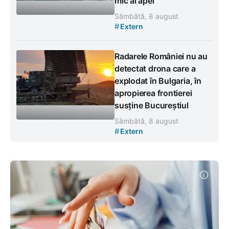
mic al apei
Sâmbătă, 8 august
#
Extern
Radarele României nu au
detectat drona care a
explodat în Bulgaria, în
apropierea frontierei
susține Bucureștiul
Sâmbătă, 8 august
#
Extern