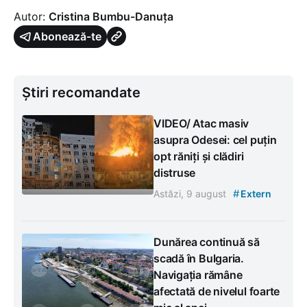
Autor:
Cristina Bumbu-Danuța
Abonează-te
Știri recomandate
VIDEO/ Atac masiv
asupra Odesei: cel puțin
opt răniți și clădiri
distruse
#
Astăzi, 9 august
Extern
Dunărea continuă să
scadă în Bulgaria.
Navigația rămâne
afectată de nivelul foarte