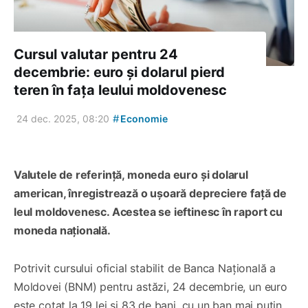
Cursul valutar pentru 24
decembrie: euro și dolarul pierd
teren în fața leului moldovenesc
#
24 dec. 2025, 08:20
Economie
Valutele de referință, moneda euro și dolarul
american, înregistrează o ușoară depreciere față de
leul moldovenesc. Acestea se ieftinesc în raport cu
moneda națională.
Potrivit cursului oficial stabilit de Banca Națională a
Moldovei (BNM) pentru astăzi, 24 decembrie, un euro
este cotat la 19 lei și 83 de bani, cu un ban mai puțin