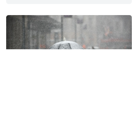
Prognoza meteo pentru ziua de
24 decembrie: vreme rece și
ninsori slabe
#
#
24 dec. 2025, 08:00
Social
Meteo
În Ajunul Crăciunului, vremea va fi predominant rece