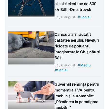
ai liniei electrice de 330
kV Bălți-Dnestrovsk
#
Joi, 6 august
Social
Canicula a înrăutățit
calitatea aerului. Niveluri
ridicate de poluanți,
înregistrate la Chișinău și
Bălți
#
Joi, 6 august
Mediu
#
Social
Guvernul renunță pentru
moment la TVA pentru
imobile și automobile:
„Rămânem la paradigma
accizării”