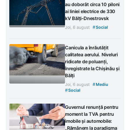
au doborât circa 10 piloni
ai liniei electrice de 330
kV Bălți-Dnestrovsk
#
Joi, 6 august
Social
Canicula a înrăutățit
calitatea aerului. Niveluri
ridicate de poluanți,
înregistrate la Chișinău și
Bălți
#
Joi, 6 august
Mediu
#
Social
Guvernul renunță pentru
moment la TVA pentru
imobile și automobile:
„Rămânem la paradigma