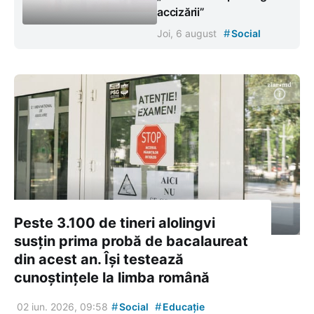
accizării”
#
Joi, 6 august
Social
Peste 3.100 de tineri alolingvi
susțin prima probă de bacalaureat
din acest an. Își testează
cunoștințele la limba română
#
#
02 iun. 2026, 09:58
Social
Educație