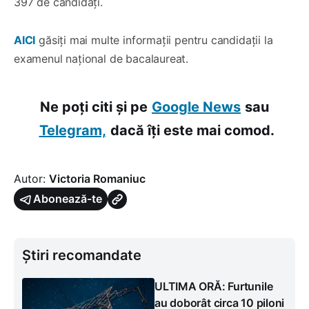
397 de candidați.
AICI
găsiți mai multe informații pentru candidații la
examenul naţional de bacalaureat.
Ne poți citi și pe
Google News
sau
Telegram,
dacă îți este mai comod.
Autor:
Victoria Romaniuc
Abonează-te
Știri recomandate
ULTIMA ORĂ: Furtunile
au doborât circa 10 piloni