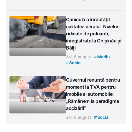
Canicula a înrăutățit
calitatea aerului. Niveluri
ridicate de poluanți,
înregistrate la Chișinău și
Bălți
#
Joi, 6 august
Mediu
#
Social
Guvernul renunță pentru
moment la TVA pentru
imobile și automobile:
„Rămânem la paradigma
accizării”
#
Joi, 6 august
Social