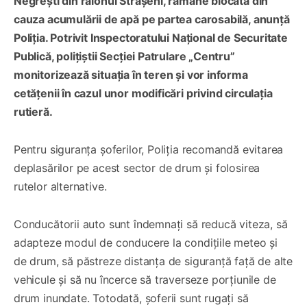
Negrești din raionul Strășeni, rămâne blocată din
cauza acumulării de apă pe partea carosabilă, anunță
Poliția. Potrivit Inspectoratului Național de Securitate
Publică, polițiștii Secției Patrulare „Centru”
monitorizează situația în teren și vor informa
cetățenii în cazul unor modificări privind circulația
rutieră.
Pentru siguranța șoferilor, Poliția recomandă evitarea
deplasărilor pe acest sector de drum și folosirea
rutelor alternative.
Conducătorii auto sunt îndemnați să reducă viteza, să
adapteze modul de conducere la condițiile meteo și
de drum, să păstreze distanța de siguranță față de alte
vehicule și să nu încerce să traverseze porțiunile de
drum inundate. Totodată, șoferii sunt rugați să