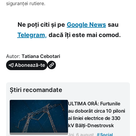
siguranței rutiere.
Ne poți citi și pe
Google News
sau
Telegram,
dacă îți este mai comod.
Autor:
Tatiana Cebotari
Abonează-te
Știri recomandate
ULTIMA ORĂ: Furtunile
au doborât circa 10 piloni
ai liniei electrice de 330
kV Bălți-Dnestrovsk
#
Joi, 6 august
Social