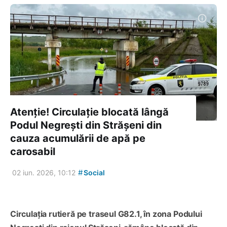
Atenție! Circulație blocată lângă
Podul Negrești din Strășeni din
cauza acumulării de apă pe
carosabil
#
02 iun. 2026, 10:12
Social
Circulația rutieră pe traseul G82.1, în zona Podului