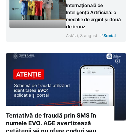
Internațională de
Inteligență Artificială: o
medalie de argint și două
de bronz
#
Astăzi, 8 august
Social
Tentativă de fraudă prin SMS în
numele EVO. AGE avertizează
cetățenii să nu ofere coduri sau