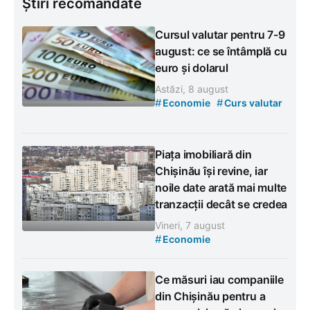
Știri recomandate
Cursul valutar pentru 7-9
august: ce se întâmplă cu
euro și dolarul
Astăzi, 8 august
#
#
Economie
Curs valutar
Piața imobiliară din
Chișinău își revine, iar
noile date arată mai multe
tranzacții decât se credea
Vineri, 7 august
#
Economie
Ce măsuri iau companiile
din Chișinău pentru a