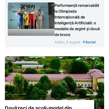
Performanță remarcabilă
la Olimpiada
Internațională de
Inteligență Artificială: o
medalie de argint și două
de bronz
#
Astăzi, 8 august
Social
Douăzeci de școli-model din