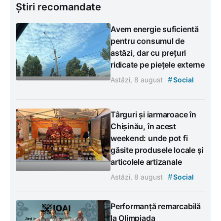
Știri recomandate
Avem energie suficientă
pentru consumul de
astăzi, dar cu prețuri
ridicate pe piețele externe
#
Astăzi, 8 august
Social
Târguri și iarmaroace în
Chișinău, în acest
weekend: unde pot fi
găsite produsele locale și
articolele artizanale
#
Astăzi, 8 august
Social
Performanță remarcabilă
la Olimpiada