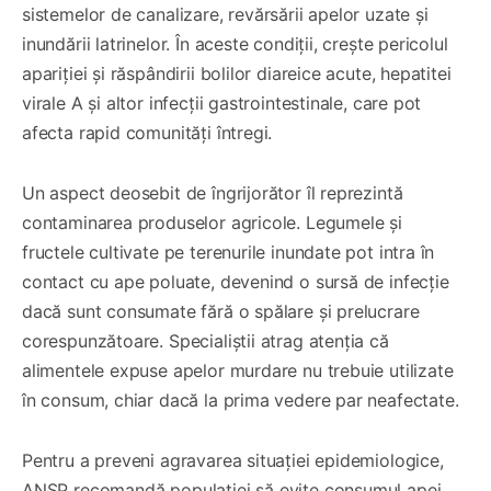
sistemelor de canalizare, revărsării apelor uzate și
inundării latrinelor. În aceste condiții, crește pericolul
apariției și răspândirii bolilor diareice acute, hepatitei
virale A și altor infecții gastrointestinale, care pot
afecta rapid comunități întregi.
Un aspect deosebit de îngrijorător îl reprezintă
contaminarea produselor agricole. Legumele și
fructele cultivate pe terenurile inundate pot intra în
contact cu ape poluate, devenind o sursă de infecție
dacă sunt consumate fără o spălare și prelucrare
corespunzătoare. Specialiștii atrag atenția că
alimentele expuse apelor murdare nu trebuie utilizate
în consum, chiar dacă la prima vedere par neafectate.
Pentru a preveni agravarea situației epidemiologice,
ANSP recomandă populației să evite consumul apei