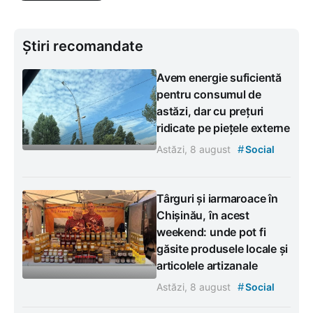
Știri recomandate
Avem energie suficientă
pentru consumul de
astăzi, dar cu prețuri
ridicate pe piețele externe
#
Astăzi, 8 august
Social
Târguri și iarmaroace în
Chișinău, în acest
weekend: unde pot fi
găsite produsele locale și
articolele artizanale
#
Astăzi, 8 august
Social