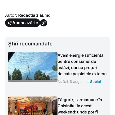
Autor:
Redacția ziar.md
Abonează-te
Știri recomandate
Avem energie suficientă
pentru consumul de
astăzi, dar cu prețuri
ridicate pe piețele externe
#
Astăzi, 8 august
Social
Târguri și iarmaroace în
Chișinău, în acest
weekend: unde pot fi