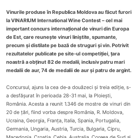
Vinurile produse în Republica Moldova au făcut furori
la VINARIUM International Wine Contest – cel mai
important concurs internațional de vinuri din Europa
de Est, care reunește vinuri liniștite, spumante,
precum și distilate pe bază de struguri și vin. Potrivit
rezultatelor publicate pe site-ul competiției, țara
noastră a obținut 82 de medalii, inclusiv patru mari
medalii de aur, 74 de medalii de aur și patru de argint.
Concursul, ajuns la cea de-a douăzeci și treia ediție, s-
a desfășurat în perioada 28-31 mai, la Ploiești,
România. Acesta a reunit 1.346 de mostre de vinuri din
20 de țări, fiind vorba despre România, R. Moldova,
Ucraina, Georgia, Franța, Italia, Spania, Portugalia,
Germania, Ungaria, Austria, Turcia, Bulgaria, Cipru,
Macedonia, Croația, Cehia, Australia, Coreea de Sud și