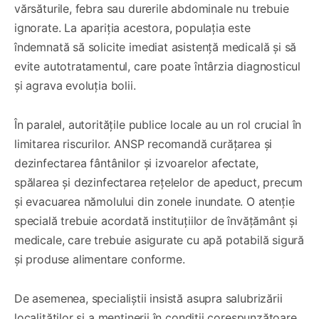
vărsăturile, febra sau durerile abdominale nu trebuie
ignorate. La apariția acestora, populația este
îndemnată să solicite imediat asistență medicală și să
evite autotratamentul, care poate întârzia diagnosticul
și agrava evoluția bolii.
În paralel, autoritățile publice locale au un rol crucial în
limitarea riscurilor. ANSP recomandă curățarea și
dezinfectarea fântânilor și izvoarelor afectate,
spălarea și dezinfectarea rețelelor de apeduct, precum
și evacuarea nămolului din zonele inundate. O atenție
specială trebuie acordată instituțiilor de învățământ și
medicale, care trebuie asigurate cu apă potabilă sigură
și produse alimentare conforme.
De asemenea, specialiștii insistă asupra salubrizării
localităților și a menținerii în condiții corespunzătoare