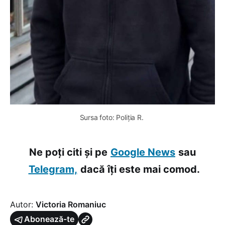
Sursa foto: Poliția R. 
Ne poți citi și pe
Google News
sau
Telegram,
dacă îți este mai comod.
Autor:
Victoria Romaniuc
Abonează-te