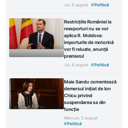
#
Joi, 6 august
Politică
Restricțiile României la
reexporturi nu se vor
aplica R. Moldova:
importurile de motorină
vor fi reluate, anunță
premierul
#
Joi, 6 august
Politică
Maia Sandu comentează
demersul inițiat de Ion
Chicu privind
suspendarea sa din
funcție
Miercuri, 5 august
#
Politică