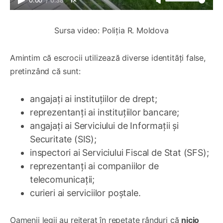
0:00
/
0:38
1×
Sursa video: Poliția R. Moldova
Amintim că escrocii utilizează diverse identități false,
pretinzând că sunt:
angajați ai instituțiilor de drept;
reprezentanți ai instituțiilor bancare;
angajați ai Serviciului de Informații și
Securitate (SIS);
inspectori ai Serviciului Fiscal de Stat (SFS);
reprezentanți ai companiilor de
telecomunicații;
curieri ai serviciilor poștale.
Oamenii legii au reiterat în repetate rânduri că
nicio