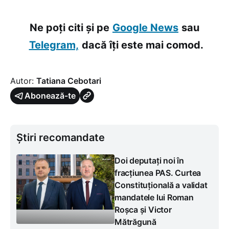
Ne poți citi și pe
Google News
sau
Telegram,
dacă îți este mai comod.
Autor:
Tatiana Cebotari
Abonează-te
Știri recomandate
Doi deputați noi în
fracțiunea PAS. Curtea
Constituțională a validat
mandatele lui Roman
Roșca și Victor
Mătrăgună