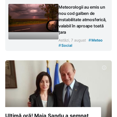
Meteorologii au emis un
nou cod galben de
instabilitate atmosferică,
valabil în aproape toată
țara
#
Astăzi, 7 august
Meteo
#
Social
Ultimă oră! Maia Sandu a semnat