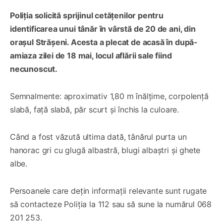
Poliția solicită sprijinul cetățenilor pentru
identificarea unui tânăr în vârstă de 20 de ani, din
orașul Strășeni. Acesta a plecat de acasă în după-
amiaza zilei de 18 mai, locul aflării sale fiind
necunoscut.
Semnalmente: aproximativ 1,80 m înălțime, corpolență
slabă, față slabă, păr scurt și închis la culoare.
Când a fost văzută ultima dată, tânărul purta un
hanorac gri cu glugă albastră, blugi albaștri și ghete
albe.
Persoanele care dețin informații relevante sunt rugate
să contacteze Poliția la 112 sau să sune la numărul 068
201 253.