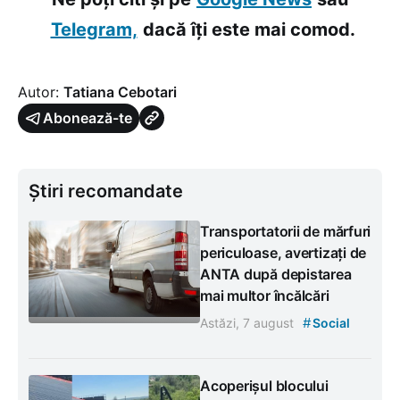
Telegram,
dacă îți este mai comod.
Autor:
Tatiana Cebotari
Abonează-te
Știri recomandate
Transportatorii de mărfuri
periculoase, avertizați de
ANTA după depistarea
mai multor încălcări
#
Astăzi, 7 august
Social
Acoperișul blocului