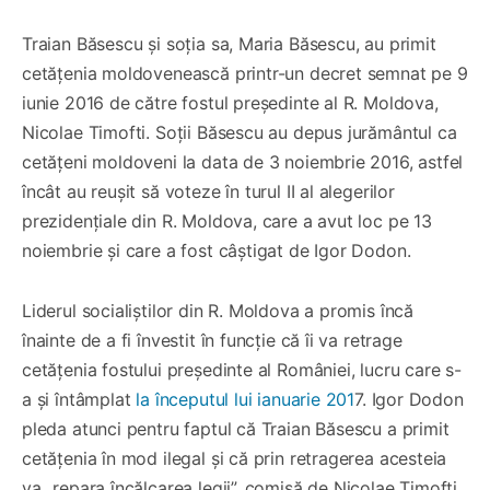
Traian Băsescu şi soţia sa, Maria Băsescu, au primit
cetăţenia moldovenească printr-un decret semnat pe 9
iunie 2016 de către fostul preşedinte al R. Moldova,
Nicolae Timofti. Soții Băsescu au depus jurământul ca
cetăţeni moldoveni la data de 3 noiembrie 2016, astfel
încât au reușit să voteze în turul II al alegerilor
prezidențiale din R. Moldova, care a avut loc pe 13
noiembrie și care a fost câștigat de Igor Dodon.
Liderul socialiștilor din R. Moldova a promis încă
înainte de a fi învestit în funcție că îi va retrage
cetățenia fostului președinte al României, lucru care s-
a și întâmplat
la începutul lui ianuarie 201
7. Igor Dodon
pleda atunci pentru faptul că Traian Băsescu a primit
cetățenia în mod ilegal și că prin retragerea acesteia
va „repara încălcarea legii”, comisă de Nicolae Timofti.