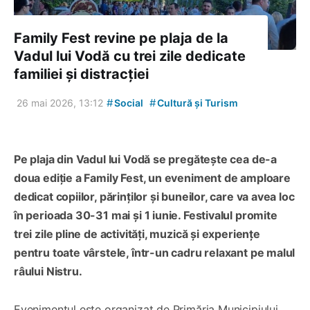
Family Fest revine pe plaja de la
Vadul lui Vodă cu trei zile dedicate
familiei și distracției
#
#
26 mai 2026, 13:12
Social
Cultură și Turism
Pe plaja din Vadul lui Vodă se pregătește cea de-a
doua ediție a Family Fest, un eveniment de amploare
dedicat copiilor, părinților și buneilor, care va avea loc
în perioada 30-31 mai și 1 iunie. Festivalul promite
trei zile pline de activități, muzică și experiențe
pentru toate vârstele, într-un cadru relaxant pe malul
râului Nistru.
Evenimentul este organizat de Primăria Municipiului