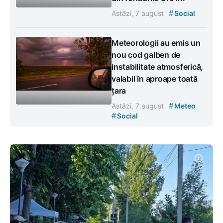
#
Astăzi, 7 august
Social
Meteorologii au emis un
nou cod galben de
instabilitate atmosferică,
valabil în aproape toată
țara
#
Astăzi, 7 august
Meteo
#
Social