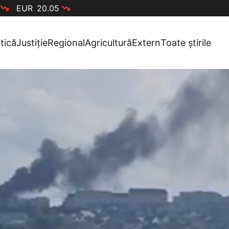
EUR
20.05
itică
Justiție
Regional
Agricultură
Extern
Toate știrile