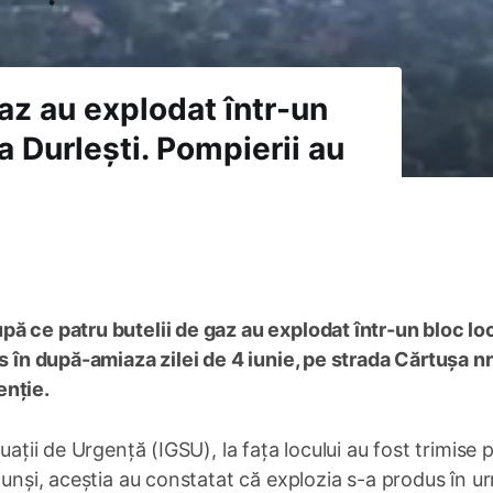
az au explodat într-un
la Durlești. Pompierii au
pă ce patru butelii de gaz au explodat într-un bloc lo
s în după-amiaza zilei de 4 iunie, pe strada Cărtușa nr.
enție.
uații de Urgență (IGSU), la fața locului au fost trimise 
junși, aceștia au constatat că explozia s-a produs în u