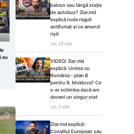
balcon sau lângă stația
de autobuz? Ziar.md
explică noile reguli
antifumat și ce amenzi
riști
Joi, 23 iulie
le
i au
VIDEO/ Ziar.md
explică: Unirea cu
România – plan B
pentru R. Moldova? Ce
s-ar schimba dacă am
deveni un singur stat
Joi, 2 iulie
Ziar.md explică:
Consiliul European sau