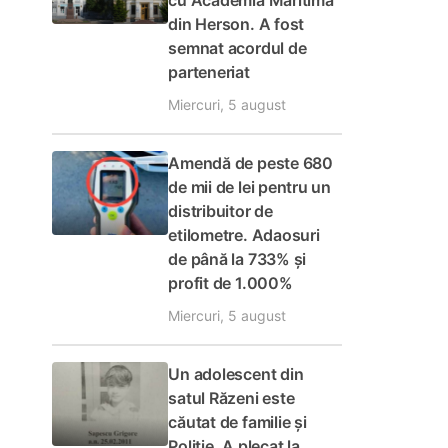
cu Academia Maritimă
din Herson. A fost
semnat acordul de
parteneriat
Miercuri, 5 august
Amendă de peste 680
de mii de lei pentru un
distribuitor de
etilometre. Adaosuri
de până la 733% și
profit de 1.000%
Miercuri, 5 august
Un adolescent din
satul Răzeni este
căutat de familie și
Poliție. A plecat la