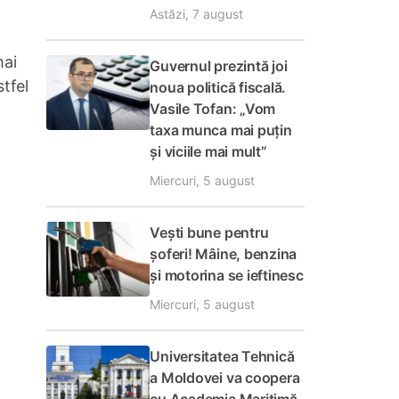
Astăzi, 7 august
mai
Guvernul prezintă joi
stfel
noua politică fiscală.
Vasile Tofan: „Vom
taxa munca mai puțin
și viciile mai mult”
Miercuri, 5 august
Vești bune pentru
șoferi! Mâine, benzina
și motorina se ieftinesc
Miercuri, 5 august
Universitatea Tehnică
a Moldovei va coopera