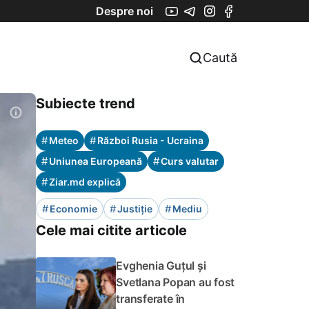
Despre noi
Caută
Subiecte trend
#
#
Meteo
Război Rusia - Ucraina
#
#
Uniunea Europeană
Curs valutar
#
Ziar.md explică
#
#
#
Economie
Justiție
Mediu
Cele mai citite articole
Evghenia Guțul și
Svetlana Popan au fost
transferate în