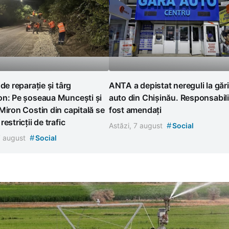
 de reparație și târg
ANTA a depistat nereguli la gări
on: Pe șoseaua Muncești și
auto din Chișinău. Responsabili
Miron Costin din capitală se
fost amendați
estricții de trafic
#
Astăzi, 7 august
Social
#
7 august
Social