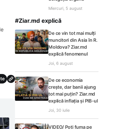
Miercuri, 5 august
#Ziar.md explică
le
De ce vin tot mai mulți
muncitori din Asia în R.
Moldova? Ziar.md
explică fenomenul
Joi, 6 august
te
De ce economia
crește, dar banii ajung
tot mai puțin? Ziar.md
explică inflația și PIB-ul
Joi, 30 iulie
VIDEO/ Poți fuma pe