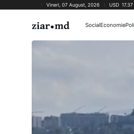
Vineri, 07 August, 2026
USD
17.37
Social
Economie
Pol