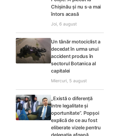
Chișinău și nu s-a mai
întors acasă
Joi, 6 august
Un tânăr motociclist a
decedat în urma unui
accident produs în
sectorul Botanica al
capitalei
Miercuri, 5 august
„Există o diferență
între legalitate și
oportunitate”. Popșoi
explică de ce au fost
eliberate vizele pentru
delegația afgană