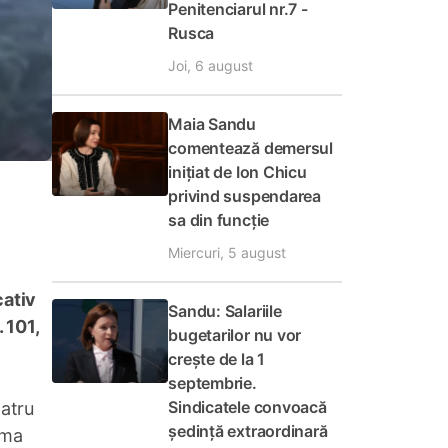
Penitenciarul nr.7 -
Rusca
Joi, 6 august
Maia Sandu
comentează demersul
inițiat de Ion Chicu
privind suspendarea
sa din funcție
Miercuri, 5 august
cativ
Sandu: Salariile
 101,
bugetarilor nu vor
crește de la 1
septembrie.
Sindicatele convoacă
patru
ședință extraordinară
rma