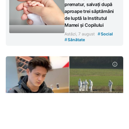
prematur, salvați după
aproape trei săptămâni
de luptă la Institutul
Mamei și Copilului
#
Astăzi, 7 august
Social
#
Sănătate
Tânărul moldovean, găsit mort pe
un câmp în Italia, ar fi fost