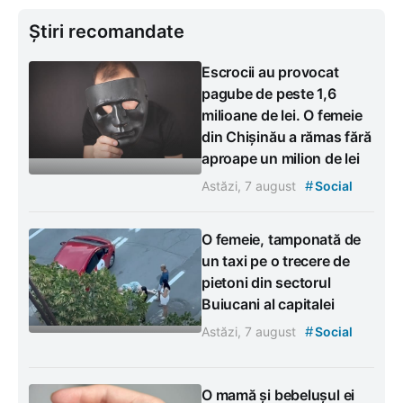
Știri recomandate
Escrocii au provocat
pagube de peste 1,6
milioane de lei. O femeie
din Chișinău a rămas fără
aproape un milion de lei
#
Astăzi, 7 august
Social
O femeie, tamponată de
un taxi pe o trecere de
pietoni din sectorul
Buiucani al capitalei
#
Astăzi, 7 august
Social
O mamă și bebelușul ei