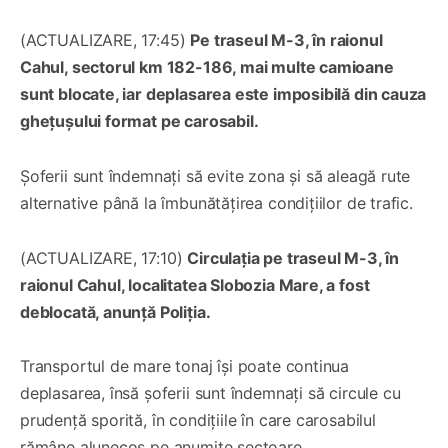
(ACTUALIZARE, 17:45)
Pe traseul M-3, în raionul
Cahul, sectorul km 182-186, mai multe camioane
sunt blocate, iar deplasarea este imposibilă din cauza
ghețușului format pe carosabil.
Șoferii sunt îndemnați să evite zona și să aleagă rute
alternative până la îmbunătățirea condițiilor de trafic.
(ACTUALIZARE, 17:10)
Circulația pe traseul M-3, în
raionul Cahul, localitatea Slobozia Mare, a fost
deblocată, anunță Poliția.
Transportul de mare tonaj își poate continua
deplasarea, însă șoferii sunt îndemnați să circule cu
prudență sporită, în condițiile în care carosabilul
rămâne alunecos pe anumite sectoare.