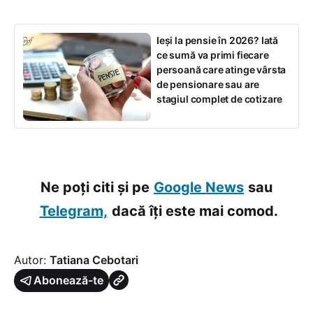
Ieși la pensie în 2026? Iată
ce sumă va primi fiecare
persoană care atinge vârsta
de pensionare sau are
stagiul complet de cotizare
Ne poți citi și pe
Google News
sau
Telegram,
dacă îți este mai comod.
Autor:
Tatiana Cebotari
Abonează-te