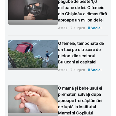
pagube de peste 1,6
milioane de lei. O femeie
din Chișinău a rămas fără
aproape un milion de lei
#
Astăzi, 7 august
Social
O femeie, tamponată de
un taxi pe o trecere de
pietoni din sectorul
Buiucani al capitalei
#
Astăzi, 7 august
Social
O mamă și bebelușul ei
prematur, salvați după
aproape trei săptămâni
de luptă la Institutul
Mamei și Copilului