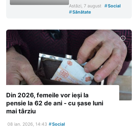
#
Astăzi, 7 august
Social
#
Sănătate
Din 2026, femeile vor ieși la
pensie la 62 de ani - cu șase luni
mai târziu
#
08 ian. 2026, 14:43
Social