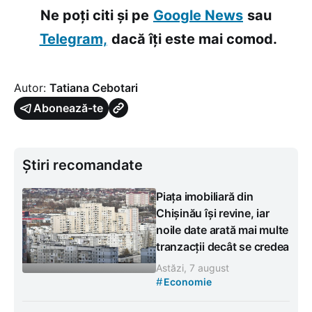
Ne poți citi și pe
Google News
sau
Telegram,
dacă îți este mai comod.
Autor:
Tatiana Cebotari
Abonează-te
Știri recomandate
Piața imobiliară din
Chișinău își revine, iar
noile date arată mai multe
tranzacții decât se credea
Astăzi, 7 august
#
Economie