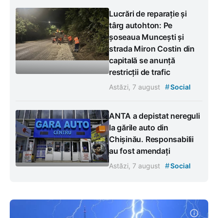
Lucrări de reparație și
târg autohton: Pe
șoseaua Muncești și
strada Miron Costin din
capitală se anunță
restricții de trafic
#
Astăzi, 7 august
Social
ANTA a depistat nereguli
la gările auto din
Chișinău. Responsabilii
au fost amendați
#
Astăzi, 7 august
Social