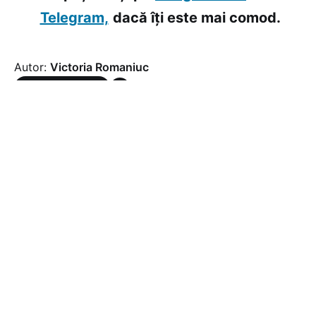
Telegram,
dacă îți este mai comod.
Autor:
Victoria Romaniuc
Abonează-te
Știri recomandate
Incendiile au scăzut cu
40% în iulie 2026. IGSU:
Măsurile de prevenire și
intervențiile rapide au dat
rezultate
#
Astăzi, 7 august
Social
Lucrări de reparație și