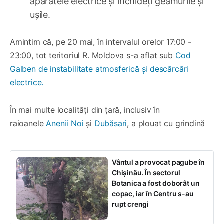
aparatele electrice și închideți geamurile și
ușile.
Amintim că, pe 20 mai, în intervalul orelor 17:00 -
23:00, tot teritoriul R. Moldova s-a aflat sub
Cod
Galben de instabilitate atmosferică și descărcări
electrice.
În mai multe localități din țară, inclusiv în
raioanele
Anenii Noi
și
Dubăsari
, a plouat cu grindină
Vântul a provocat pagube în
Chișinău. În sectorul
Botanica a fost doborât un
copac, iar în Centru s-au
rupt crengi