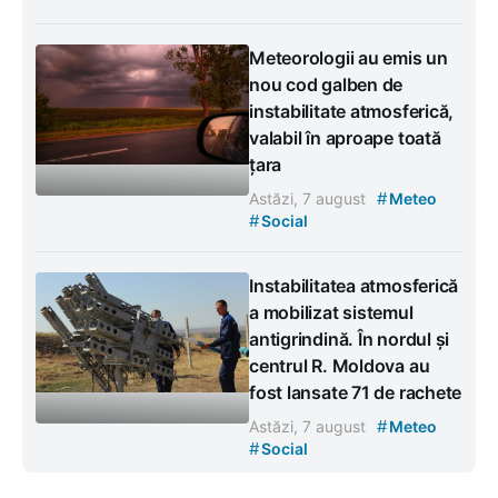
Meteorologii au emis un
nou cod galben de
instabilitate atmosferică,
valabil în aproape toată
țara
#
Astăzi, 7 august
Meteo
#
Social
Instabilitatea atmosferică
a mobilizat sistemul
antigrindină. În nordul și
centrul R. Moldova au
fost lansate 71 de rachete
#
Astăzi, 7 august
Meteo
#
Social