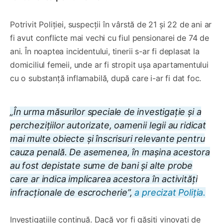
Potrivit Poliției, suspecții în vârstă de 21 și 22 de ani ar
fi avut conflicte mai vechi cu fiul pensionarei de 74 de
ani. În noaptea incidentului, tinerii s-ar fi deplasat la
domiciliul femeii, unde ar fi stropit ușa apartamentului
cu o substanță inflamabilă, după care i-ar fi dat foc.
„În urma măsurilor speciale de investigație și a
perchezițiilor autorizate, oamenii legii au ridicat
mai multe obiecte și înscrisuri relevante pentru
cauza penală. De asemenea, în mașina acestora
au fost depistate sume de bani și alte probe
care ar indica implicarea acestora în activități
infracționale de escrocherie”,
a precizat Poliția.
Investigațiile continuă. Dacă vor fi găsiți vinovați de