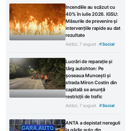
Incendiile au scăzut cu
40% în iulie 2026. IGSU:
Măsurile de prevenire și
intervențiile rapide au dat
rezultate
#
Astăzi, 7 august
Social
Lucrări de reparație și
târg autohton: Pe
șoseaua Muncești și
strada Miron Costin din
capitală se anunță
restricții de trafic
#
Astăzi, 7 august
Social
ANTA a depistat nereguli
la gările auto din