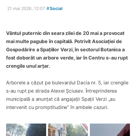
#
21 mai 2026, 12:07
Social
Vântul puternic din seara zilei de 20 mai a provocat
mai multe pagube în capitală. Potrivit Asociației de
Gospodărire a Spațiilor Verzi, în sectorul Botanica a
fost doborât un arbore verde, iar în Centru s-au rupt
crengile unul arțar.
Arborele a căzut pe bulevardul Dacia nr. 5, iar crengile
s-au rupt pe strada Alexei Șciusev. Întreprinderea
municipală a anunțat că angajații Spații Verzi „au
intervenit cu promptitudine” în ambele cazuri.