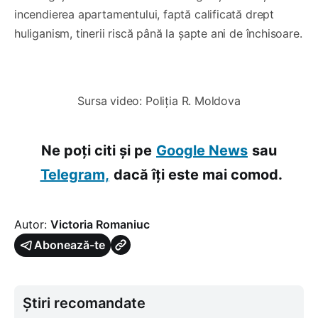
incendierea apartamentului, faptă calificată drept
huliganism, tinerii riscă până la șapte ani de închisoare.
0:00
/
0:56
1×
Sursa video: Poliția R. Moldova
Ne poți citi și pe
Google News
sau
Telegram,
dacă îți este mai comod.
Autor:
Victoria Romaniuc
Abonează-te
Știri recomandate