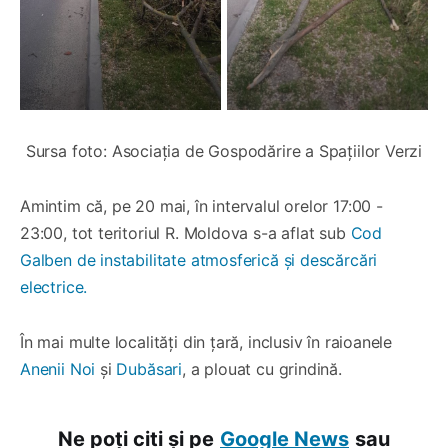
Sursa foto: Asociația de Gospodărire a Spațiilor Verzi
Amintim că, pe 20 mai, în intervalul orelor 17:00 -
23:00, tot teritoriul R. Moldova s-a aflat sub
Cod
Galben de instabilitate atmosferică și descărcări
electrice.
În mai multe localități din țară, inclusiv în raioanele
Anenii Noi
și
Dubăsari
, a plouat cu grindină.
Ne poți citi și pe
Google News
sau