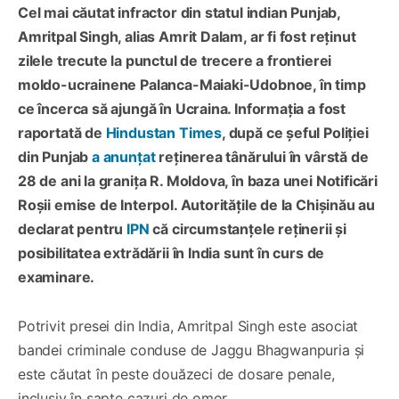
Cel mai căutat infractor din statul indian Punjab,
Amritpal Singh, alias Amrit Dalam, ar fi fost reținut
zilele trecute la punctul de trecere a frontierei
moldo-ucrainene Palanca-Maiaki-Udobnoe, în timp
ce încerca să ajungă în Ucraina. Informația a fost
raportată de
Hindustan Times
, după ce șeful Poliției
din Punjab
a anunțat
reținerea tânărului în vârstă de
28 de ani la granița R. Moldova, în baza unei Notificări
Roșii emise de Interpol. Autoritățile de la Chișinău au
declarat pentru
IPN
că circumstanțele reținerii și
posibilitatea extrădării în India sunt în curs de
examinare.
Potrivit presei din India, Amritpal Singh este asociat
bandei criminale conduse de Jaggu Bhagwanpuria și
este căutat în peste douăzeci de dosare penale,
inclusiv în șapte cazuri de omor.