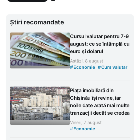
Știri recomandate
Cursul valutar pentru 7-9
august: ce se întâmplă cu
euro și dolarul
Astăzi, 8 august
#
#
Economie
Curs valutar
Piața imobiliară din
Chișinău își revine, iar
noile date arată mai multe
tranzacții decât se credea
Vineri, 7 august
#
Economie