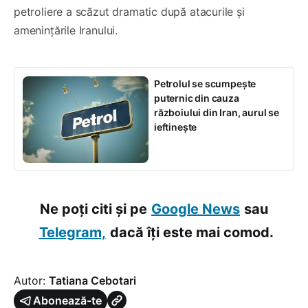
petroliere a scăzut dramatic după atacurile și
amenințările Iranului.
Petrolul se scumpește
puternic din cauza
războiului din Iran, aurul se
ieftinește
Ne poți citi și pe
Google News
sau
Telegram,
dacă îți este mai comod.
Autor:
Tatiana Cebotari
Abonează-te