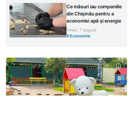
Ce măsuri iau companiile
din Chișinău pentru a
economisi apă și energie
Vineri, 7 august
#
Economie
Reprezentanții DGETS au vizitat
grădinița implicată în scandalul cu