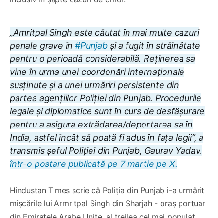
„Amritpal Singh este căutat în mai multe cazuri
penale grave în
#Punjab
și a fugit în străinătate
pentru o perioadă considerabilă. Reținerea sa
vine în urma unei coordonări internaționale
susținute și a unei urmăriri persistente din
partea agențiilor Poliției din Punjab. Procedurile
legale și diplomatice sunt în curs de desfășurare
pentru a asigura extrădarea/deportarea sa în
India, astfel încât să poată fi adus în fața legii”, a
transmis șeful Poliției din Punjab, Gaurav Yadav,
într-o postare publicată pe 7 martie pe X.
Hindustan Times scrie că Poliția din Punjab i-a urmărit
mișcările lui Armritpal Singh din Sharjah - oraș portuar
din Emiratele Arabe Unite, al treilea cel mai populat