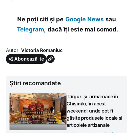
Ne poți citi și pe
Google News
sau
Telegram,
dacă îți este mai comod.
Autor:
Victoria Romaniuc
Abonează-te
Știri recomandate
Târguri și iarmaroace în
Chișinău, în acest
weekend: unde pot fi
găsite produsele locale și
articolele artizanale