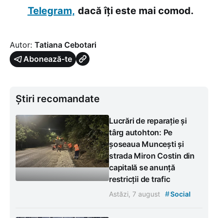
Telegram,
dacă îți este mai comod.
Autor:
Tatiana Cebotari
Abonează-te
Știri recomandate
Lucrări de reparație și
târg autohton: Pe
șoseaua Muncești și
strada Miron Costin din
capitală se anunță
restricții de trafic
#
Astăzi, 7 august
Social