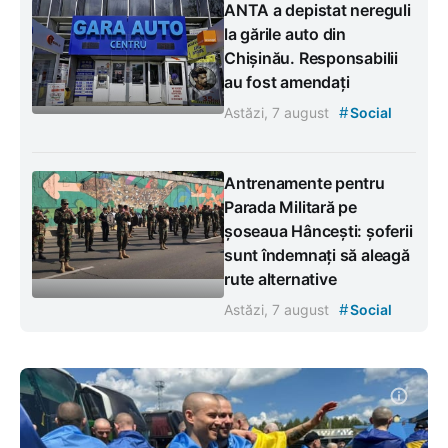
ANTA a depistat nereguli
la gările auto din
Chișinău. Responsabilii
au fost amendați
#
Astăzi, 7 august
Social
Antrenamente pentru
Parada Militară pe
șoseaua Hâncești: șoferii
sunt îndemnați să aleagă
rute alternative
#
Astăzi, 7 august
Social