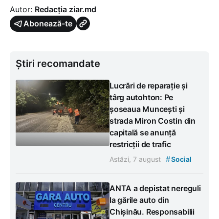
Autor:
Redacția ziar.md
Abonează-te
Știri recomandate
Lucrări de reparație și
târg autohton: Pe
șoseaua Muncești și
strada Miron Costin din
capitală se anunță
restricții de trafic
#
Astăzi, 7 august
Social
ANTA a depistat nereguli
la gările auto din
Chișinău. Responsabilii