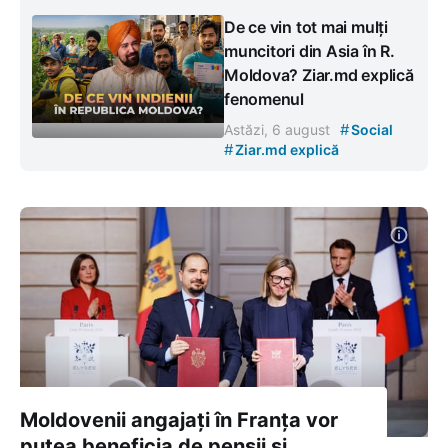
De ce vin tot mai mulți
muncitori din Asia în R.
Moldova? Ziar.md explică
fenomenul
#
Astăzi, 6 august
Social
#
Ziar.md explică
Moldovenii angajați în Franța vor
putea beneficia de pensii și