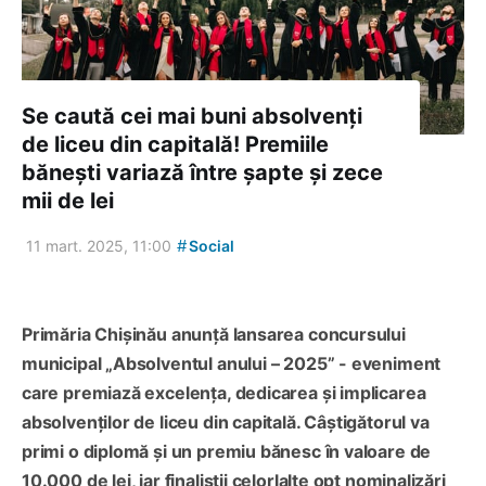
Se caută cei mai buni absolvenți
de liceu din capitală! Premiile
bănești variază între șapte și zece
mii de lei
#
11 mart. 2025, 11:00
Social
Primăria Chișinău anunță lansarea concursului
municipal „Absolventul anului – 2025” - eveniment
care premiază excelența, dedicarea și implicarea
absolvenților de liceu din capitală. Câștigătorul va
primi o diplomă și un premiu bănesc în valoare de
10.000 de lei, iar finaliștii celorlalte opt nominalizări