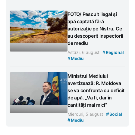
FOTO/ Pescuit ilegal și
apă captată fără
autorizație pe Nistru. Ce
au descoperit inspectorii
de mediu
#
Astăzi, 6 august
Regional
#
Mediu
Ministrul Mediului
avertizează: R. Moldova
se va confrunta cu deficit
de apă. „Va fi, dar în
cantități mai mici”
#
Miercuri, 5 august
Social
#
Mediu