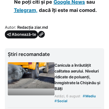
Ne poți citi și pe
Google News
sau
Telegram,
dacă îți este mai comod.
Autor:
Redacția ziar.md
Abonează-te
Știri recomandate
Canicula a înrăutățit
calitatea aerului. Niveluri
ridicate de poluanți,
înregistrate la Chișinău și
Bălți
#
Astăzi, 6 august
Mediu
#
Social