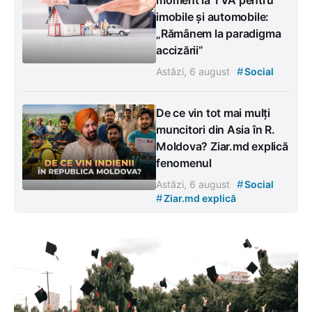
moment la TVA pentru
imobile și automobile:
„Rămânem la paradigma
accizării”
#
Astăzi, 6 august
Social
De ce vin tot mai mulți
muncitori din Asia în R.
Moldova? Ziar.md explică
fenomenul
#
Astăzi, 6 august
Social
#
Ziar.md explică