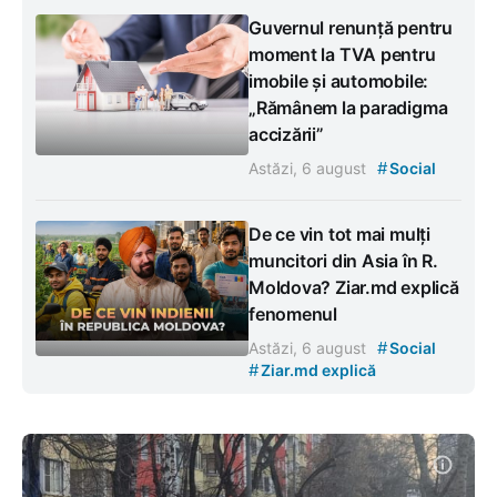
Guvernul renunță pentru
moment la TVA pentru
imobile și automobile:
„Rămânem la paradigma
accizării”
#
Astăzi, 6 august
Social
De ce vin tot mai mulți
muncitori din Asia în R.
Moldova? Ziar.md explică
fenomenul
#
Astăzi, 6 august
Social
#
Ziar.md explică