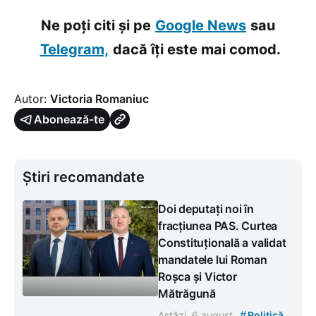
Ne poți citi și pe
Google News
sau
Telegram,
dacă îți este mai comod.
Autor:
Victoria Romaniuc
Abonează-te
Știri recomandate
Doi deputați noi în
fracțiunea PAS. Curtea
Constituțională a validat
mandatele lui Roman
Roșca și Victor
Mătrăgună
#
Astăzi, 6 august
Politică