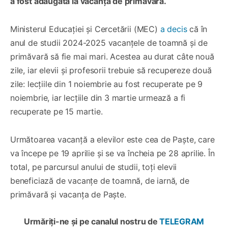
a fost adăugată la vacanța de primăvară.
Ministerul Educației și Cercetării (MEC)
a decis
că în
anul de studii 2024-2025 vacanțele de toamnă și de
primăvară să fie mai mari. Acestea au durat câte nouă
zile, iar elevii și profesorii trebuie să recupereze două
zile: lecțiile din 1 noiembrie au fost recuperate pe 9
noiembrie, iar lecțiile din 3 martie urmează a fi
recuperate pe 15 martie.
Următoarea vacanță a elevilor este cea de Paște, care
va începe pe 19 aprilie și se va încheia pe 28 aprilie. În
total, pe parcursul anului de studii, toți elevii
beneficiază de vacanțe de toamnă, de iarnă, de
primăvară și vacanța de Paște.
Urmăriți-ne și pe canalul nostru de
TELEGRAM