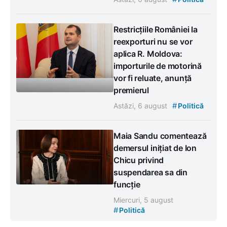
Restricțiile României la
reexporturi nu se vor
aplica R. Moldova:
importurile de motorină
vor fi reluate, anunță
premierul
#
Astăzi, 6 august
Politică
Maia Sandu comentează
demersul inițiat de Ion
Chicu privind
suspendarea sa din
funcție
Miercuri, 5 august
#
Politică