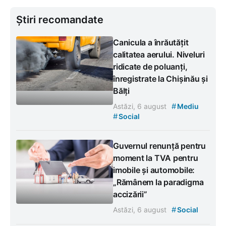
Știri recomandate
Canicula a înrăutățit
calitatea aerului. Niveluri
ridicate de poluanți,
înregistrate la Chișinău și
Bălți
#
Astăzi, 6 august
Mediu
#
Social
Guvernul renunță pentru
moment la TVA pentru
imobile și automobile:
„Rămânem la paradigma
accizării”
#
Astăzi, 6 august
Social