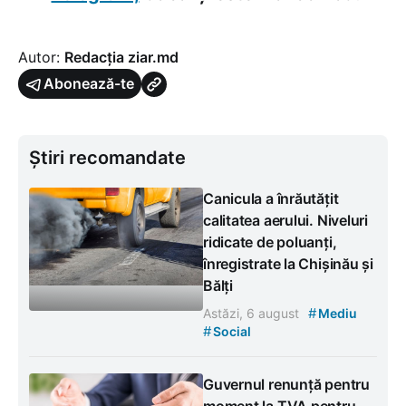
Autor:
Redacția ziar.md
Abonează-te
Știri recomandate
Canicula a înrăutățit
calitatea aerului. Niveluri
ridicate de poluanți,
înregistrate la Chișinău și
Bălți
#
Astăzi, 6 august
Mediu
#
Social
Guvernul renunță pentru