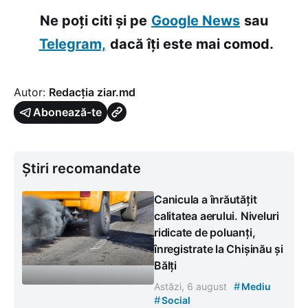
Ne poți citi și pe
Google News
sau
Telegram,
dacă îți este mai comod.
Autor:
Redacția ziar.md
Abonează-te
Știri recomandate
Canicula a înrăutățit
calitatea aerului. Niveluri
ridicate de poluanți,
înregistrate la Chișinău și
Bălți
#
Astăzi, 6 august
Mediu
#
Social