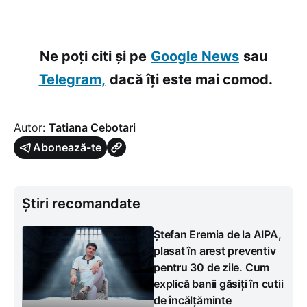
Ne poți citi și pe
Google News
sau
Telegram,
dacă îți este mai comod.
Autor:
Tatiana Cebotari
Abonează-te
Știri recomandate
Ștefan Eremia de la AIPA,
plasat în arest preventiv
pentru 30 de zile. Cum
explică banii găsiți în cutii
de încălțăminte