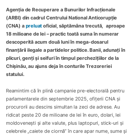
Agenția de Recuperare a Bunurilor Infracționale
(ARBI) din cadrul Centrului National Anticorupție
(CNA) a
preluat
oficial, săptămâna trecută,
aproape
18 milioane de lei – practic toată suma în numerar
descoperită acum două luni în mega-dosarul
finanțării ilegale a partidelor politice. Banii, adunați în
plicuri, genți și seifuri în timpul perchezițiilor de la
Chișinău, au ajuns deja în conturile Trezoreriei
statului.
Reamintim că în plină campanie pre-electorală pentru
parlamentarele din septembrie 2025, ofițerii CNA și
procurorii au descins simultan la zeci de adrese. Au
ridicat peste 20 de milioane de lei în euro, dolari, lei
moldovenești și alte valute, plus laptopuri, stick-uri și
celebrele „caiete de ciornă“ în care apar nume, sume și