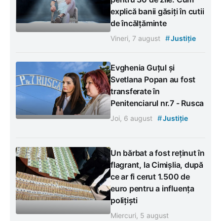
explică banii găsiți în cutii
de încălțăminte
#
Vineri, 7 august
Justiție
Evghenia Guțul și
Svetlana Popan au fost
transferate în
Penitenciarul nr.7 - Rusca
#
Joi, 6 august
Justiție
Un bărbat a fost reținut în
flagrant, la Cimișlia, după
ce ar fi cerut 1.500 de
euro pentru a influența
polițiști
Miercuri, 5 august