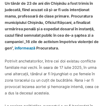
Un tânăr de 23 de ani din Chișinău a fost trimis în
judecată, fiind acuzat că și-ar fi ucis intenționat
mama, profesoară de clase primare. Procuratura
municipiului Chișinău, Oficiul Râșcani, a finalizat
urmărirea penală și a expediat dosarul în instanță,
cazul fiind semnalat public în cea de-a șaptea zi a
campaniei „16 zile de activism împotriva violenței de
gen”,
informează
Procuratura.
Potrivit anchetatorilor, între cei doi existau conflicte
familiale mai vechi. În seara de 17 iulie 2025, în urma
unei altercații, tânărul ar fi înjunghiat-o pe femeie în
zona toracelui cu un cuțit de bucătărie. Rana i-ar fi
provocat lezarea aortei și hemoragie internă, ceea ce
a dus la decesul acesteia.
La sosirea polițiștilor, suspectul s-ar fi baricadat în