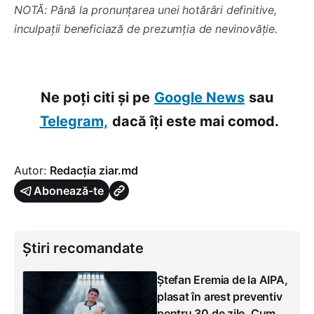
NOTĂ: Până la pronunțarea unei hotărâri definitive,
inculpații beneficiază de prezumția de nevinovăție.
Ne poți citi și pe
Google News
sau
Telegram,
dacă îți este mai comod.
Autor:
Redacția ziar.md
Abonează-te
Știri recomandate
Ștefan Eremia de la AIPA,
plasat în arest preventiv
pentru 30 de zile. Cum