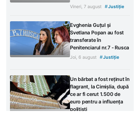
#
Vineri, 7 august
Justiție
Evghenia Guțul și
Svetlana Popan au fost
transferate în
Penitenciarul nr.7 - Rusca
#
Joi, 6 august
Justiție
Un bărbat a fost reținut în
flagrant, la Cimișlia, după
ce ar fi cerut 1.500 de
euro pentru a influența
polițiști
Miercuri, 5 august
#
Justiție