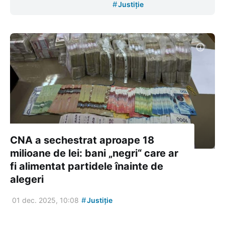
#
Justiție
CNA a sechestrat aproape 18
milioane de lei: bani „negri“ care ar
fi alimentat partidele înainte de
alegeri
#
01 dec. 2025, 10:08
Justiție