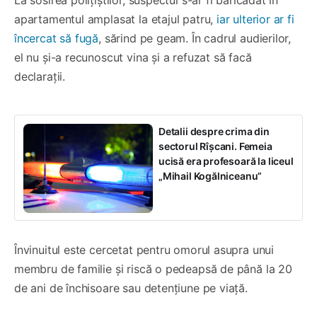
apartamentul amplasat la etajul patru,
iar ulterior ar fi
încercat să fugă
, sărind pe geam. În cadrul audierilor,
el nu și-a recunoscut vina și a refuzat să facă
declarații.
Detalii despre crima din
sectorul Rîșcani. Femeia
ucisă era profesoară la liceul
„Mihail Kogălniceanu”
Învinuitul este cercetat pentru omorul asupra unui
membru de familie și riscă o pedeapsă de până la 20
de ani de închisoare sau detențiune pe viață.