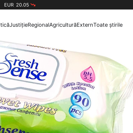
EUR
20.05
itică
Justiție
Regional
Agricultură
Extern
Toate știrile