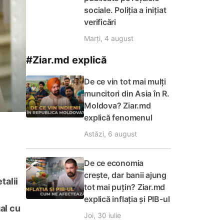
sociale. Poliția a inițiat
verificări
Marți, 4 august
#Ziar.md explică
De ce vin tot mai mulți
muncitori din Asia în R.
Moldova? Ziar.md
explică fenomenul
Astăzi, 6 august
De ce economia
crește, dar banii ajung
talii
tot mai puțin? Ziar.md
explică inflația și PIB-ul
al cu
Joi, 30 iulie