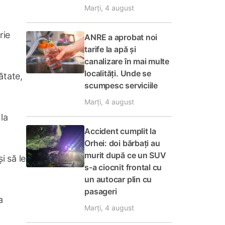
Marți, 4 august
rie
ANRE a aprobat noi
tarife la apă și
canalizare în mai multe
localități. Unde se
ătate,
scumpesc serviciile
Marți, 4 august
la
Accident cumplit la
Orhei: doi bărbați au
murit după ce un SUV
i să le
s-a ciocnit frontal cu
un autocar plin cu
pasageri
a
Marți, 4 august