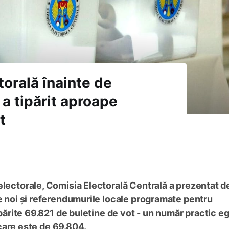
torală înainte de
 a tipărit aproape
t
electorale, Comisia Electorală Centrală a prezentat de
le noi și referendumurile locale programate pentru
tipărite 69.821 de buletine de vot - un număr practic eg
, care este de 69.804.