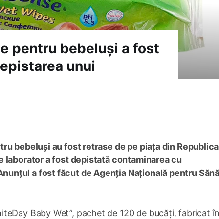
e pentru bebeluși a fost
depistarea unui
ru bebeluși au fost retrase de pe piața din Republica
e laborator a fost depistată contaminarea cu
unțul a fost făcut de Agenția Națională pentru Sănă
teDay Baby Wet”, pachet de 120 de bucăți, fabricat î