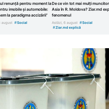
ul renunță pentru moment la
De ce vin tot mai mulți muncitor
tru imobile și automobile:
Asia în R. Moldova? Ziar.md exp
em la paradigma accizării”
fenomenul
#
#
 6 august
Social
Astăzi, 6 august
Social
#
Ziar.md explică