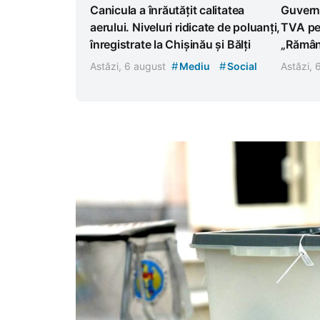
Canicula a înrăutățit calitatea
Guvern
aerului. Niveluri ridicate de poluanți,
TVA pen
înregistrate la Chișinău și Bălți
„Rămân
#
#
Astăzi, 6 august
Mediu
Social
Astăzi,