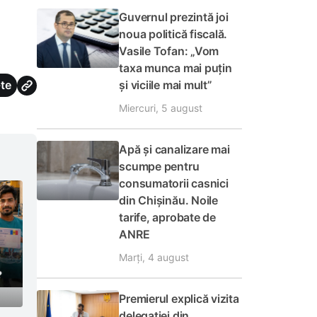
Guvernul prezintă joi
noua politică fiscală.
Vasile Tofan: „Vom
taxa munca mai puțin
și viciile mai mult”
te
Miercuri, 5 august
Apă și canalizare mai
scumpe pentru
consumatorii casnici
din Chișinău. Noile
tarife, aprobate de
ANRE
Marți, 4 august
Premierul explică vizita
delegației din