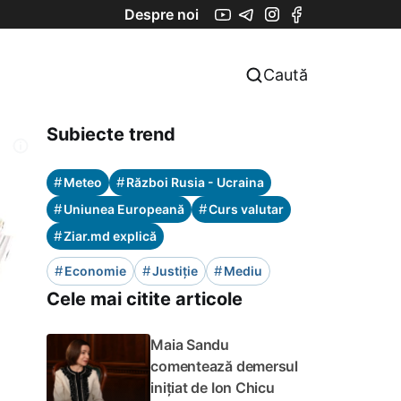
Despre noi
Caută
Subiecte trend
#
#
Meteo
Război Rusia - Ucraina
#
#
Uniunea Europeană
Curs valutar
#
Ziar.md explică
#
#
#
Economie
Justiție
Mediu
Cele mai citite articole
Maia Sandu
comentează demersul
inițiat de Ion Chicu