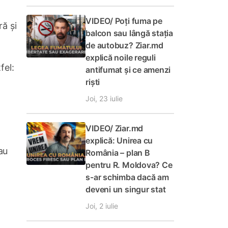
VIDEO/ Poți fuma pe
ră și
balcon sau lângă stația
de autobuz? Ziar.md
explică noile reguli
fel:
antifumat și ce amenzi
riști
Joi, 23 iulie
VIDEO/ Ziar.md
explică: Unirea cu
au
România – plan B
pentru R. Moldova? Ce
s-ar schimba dacă am
deveni un singur stat
Joi, 2 iulie