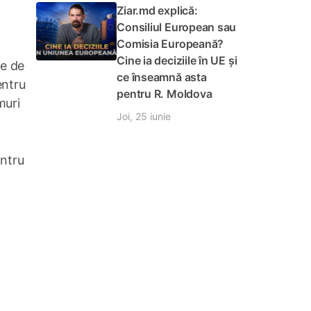
Ziar.md explică:
Consiliul European sau
Comisia Europeană?
Cine ia deciziile în UE și
me de
ce înseamnă asta
entru
pentru R. Moldova
muri
Joi, 25 iunie
entru