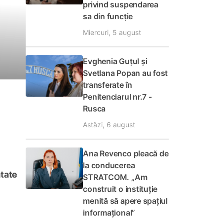
privind suspendarea
sa din funcție
Miercuri, 5 august
Evghenia Guțul și
Svetlana Popan au fost
transferate în
Penitenciarul nr.7 -
Rusca
Astăzi, 6 august
Ana Revenco pleacă de
la conducerea
tate
STRATCOM. „Am
construit o instituție
menită să apere spațiul
informațional”
n