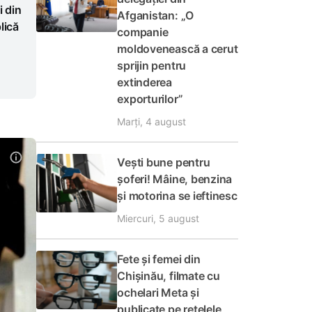
i din
Afganistan: „O
lică
companie
moldovenească a cerut
sprijin pentru
extinderea
exporturilor”
Marți, 4 august
Vești bune pentru
șoferi! Mâine, benzina
și motorina se ieftinesc
Miercuri, 5 august
Fete și femei din
Chișinău, filmate cu
ochelari Meta și
publicate pe rețelele