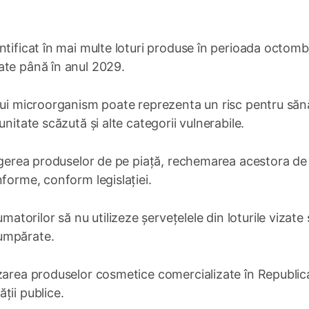
ntificat în mai multe loturi produse în perioada octomb
ate până în anul 2029.
stui microorganism poate reprezenta un risc pentru săn
nitate scăzută și alte categorii vulnerabile.
ragerea produselor de pe piață, rechemarea acestora de 
forme, conform legislației.
rilor să nu utilizeze șervețelele din loturile vizate ș
umpărate.
izarea produselor cosmetice comercializate în Republic
ții publice.