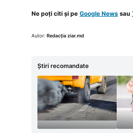
Ne poți citi și pe
Google News
sau
Autor:
Redacția ziar.md
Știri recomandate