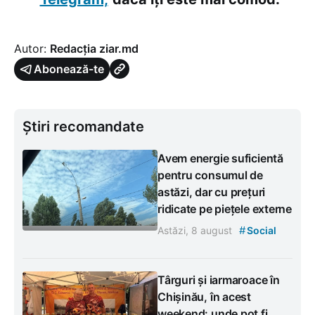
Autor:
Redacția ziar.md
Abonează-te
Știri recomandate
Avem energie suficientă
pentru consumul de
astăzi, dar cu prețuri
ridicate pe piețele externe
#
Astăzi, 8 august
Social
Târguri și iarmaroace în
Chișinău, în acest
weekend: unde pot fi