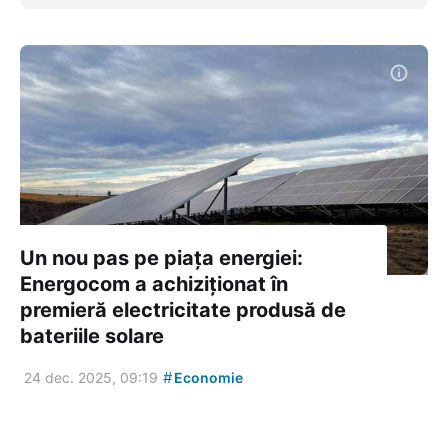
Un nou pas pe piața energiei:
Energocom a achiziționat în
premieră electricitate produsă de
bateriile solare
#
24 dec. 2025, 09:19
Economie