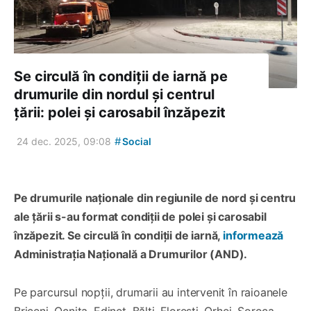
Se circulă în condiții de iarnă pe
drumurile din nordul și centrul
țării: polei și carosabil înzăpezit
#
24 dec. 2025, 09:08
Social
Pe drumurile naționale din regiunile de nord și centru
ale țării s-au format condiții de polei și carosabil
înzăpezit. Se circulă în condiții de iarnă,
informează
Administrația Națională a Drumurilor (AND).
Pe parcursul nopții, drumarii au intervenit în raioanele
Briceni, Ocnița, Edineț, Bălți, Florești, Orhei, Soroca,