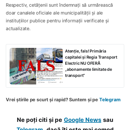
Respectiv, cetățenii sunt îndemnați să urmărească
doar canalele oficiale ale municipalității și ale
instituțiilor publice pentru informații verificate și
actualizate.
Atenție, fals! Primăria
capitalei și Regia Transport
Electric NU OFERĂ
„abonamente limitate de
transport”
Vrei știrile pe scurt și rapid? Suntem și pe
Telegram
Ne poți citi și pe
Google News
sau
Telegram,
dacă îți este mai comod.