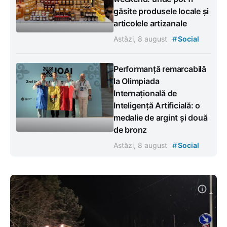
găsite produsele locale și
articolele artizanale
#
Astăzi, 8 august
Social
Performanță remarcabilă
la Olimpiada
Internațională de
Inteligență Artificială: o
medalie de argint și două
de bronz
#
Astăzi, 8 august
Social