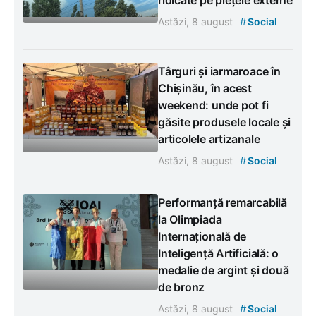
#
Astăzi, 8 august
Social
Târguri și iarmaroace în
Chișinău, în acest
weekend: unde pot fi
găsite produsele locale și
articolele artizanale
#
Astăzi, 8 august
Social
Performanță remarcabilă
la Olimpiada
Internațională de
Inteligență Artificială: o
medalie de argint și două
de bronz
#
Astăzi, 8 august
Social