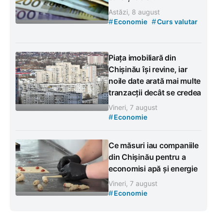
Astăzi, 8 august
#
#
Economie
Curs valutar
Piața imobiliară din
Chișinău își revine, iar
noile date arată mai multe
tranzacții decât se credea
Vineri, 7 august
#
Economie
Ce măsuri iau companiile
din Chișinău pentru a
economisi apă și energie
Vineri, 7 august
#
Economie