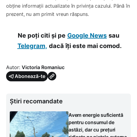
obține informații actualizate în privința cazului. Până în
prezent, nu am primit vreun răspuns.
Ne poți citi și pe
Google News
sau
Telegram,
dacă îți este mai comod.
Autor:
Victoria Romaniuc
Abonează-te
Știri recomandate
Avem energie suficientă
pentru consumul de
astăzi, dar cu prețuri
ridicate pe piețele externe