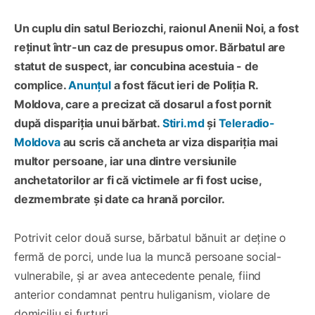
Un cuplu din satul Beriozchi, raionul Anenii Noi, a fost
reținut într-un caz de presupus omor. Bărbatul are
statut de suspect, iar concubina acestuia - de
complice.
Anunțul
a fost făcut ieri de Poliția R.
Moldova, care a precizat că dosarul a fost pornit
după dispariția unui bărbat.
Stiri.md
și
Teleradio-
Moldova
au scris că ancheta ar viza dispariția mai
multor persoane, iar una dintre versiunile
anchetatorilor ar fi că victimele ar fi fost ucise,
dezmembrate și date ca hrană porcilor.
Potrivit celor două surse, bărbatul bănuit ar deține o
fermă de porci, unde lua la muncă persoane social-
vulnerabile, și ar avea antecedente penale, fiind
anterior condamnat pentru huliganism, violare de
domiciliu și furturi.