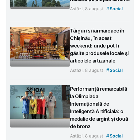
#
Astăzi, 8 august
Social
Târguri și iarmaroace în
Chișinău, în acest
weekend: unde pot fi
găsite produsele locale și
articolele artizanale
#
Astăzi, 8 august
Social
Performanță remarcabilă
la Olimpiada
Internațională de
Inteligență Artificială: o
medalie de argint și două
de bronz
#
Astăzi, 8 august
Social