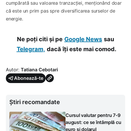
cumpărată sau valoarea tranzacției, menționând doar
că este un prim pas spre diversificarea surselor de
energie.
Ne poți citi și pe
Google News
sau
Telegram,
dacă îți este mai comod.
Autor:
Tatiana Cebotari
Abonează-te
Știri recomandate
Cursul valutar pentru 7-9
august: ce se întâmplă cu
euro și dolarul