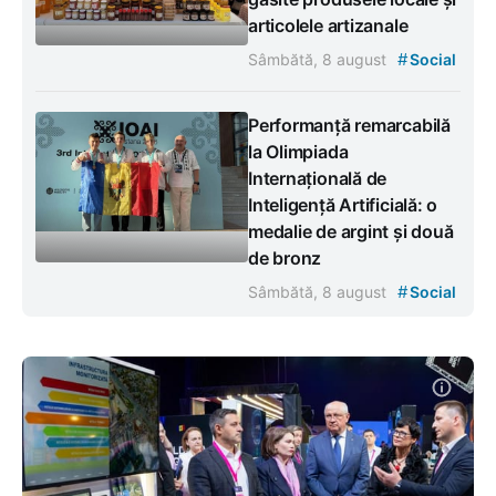
articolele artizanale
#
Sâmbătă, 8 august
Social
Performanță remarcabilă
la Olimpiada
Internațională de
Inteligență Artificială: o
medalie de argint și două
de bronz
#
Sâmbătă, 8 august
Social