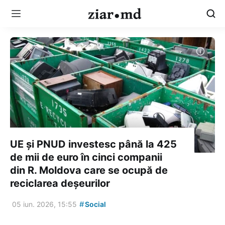
UE și PNUD investesc până la 425
de mii de euro în cinci companii
din R. Moldova care se ocupă de
reciclarea deșeurilor
#
05 iun. 2026, 15:55
Social