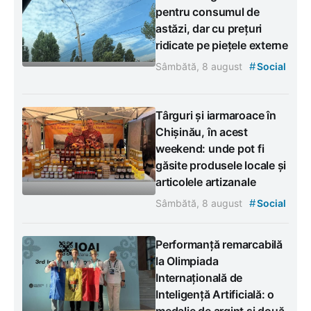
pentru consumul de
astăzi, dar cu prețuri
ridicate pe piețele externe
#
Sâmbătă, 8 august
Social
Târguri și iarmaroace în
Chișinău, în acest
weekend: unde pot fi
găsite produsele locale și
articolele artizanale
#
Sâmbătă, 8 august
Social
Performanță remarcabilă
la Olimpiada
Internațională de
Inteligență Artificială: o
medalie de argint și două