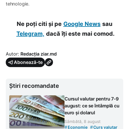
tehnologie.
Ne poți citi și pe
Google News
sau
Telegram,
dacă îți este mai comod.
Autor:
Redacția ziar.md
Abonează-te
Știri recomandate
Cursul valutar pentru 7-9
august: ce se întâmplă cu
euro și dolarul
Sâmbătă, 8 august
#
#
Economie
Curs valutar