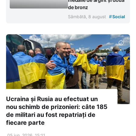
de bronz
#
Sâmbătă, 8 august
Social
Ucraina și Rusia au efectuat un
nou schimb de prizonieri: câte 185
de militari au fost repatriați de
fiecare parte
05 iun. 2026, 15:11