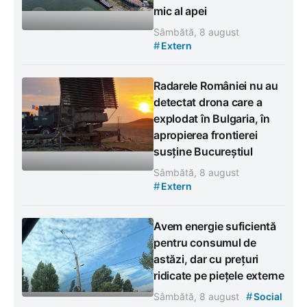
mic al apei
Sâmbătă, 8 august
#
Extern
Radarele României nu au
detectat drona care a
explodat în Bulgaria, în
apropierea frontierei
susține Bucureștiul
Sâmbătă, 8 august
#
Extern
Avem energie suficientă
pentru consumul de
astăzi, dar cu prețuri
ridicate pe piețele externe
#
Sâmbătă, 8 august
Social