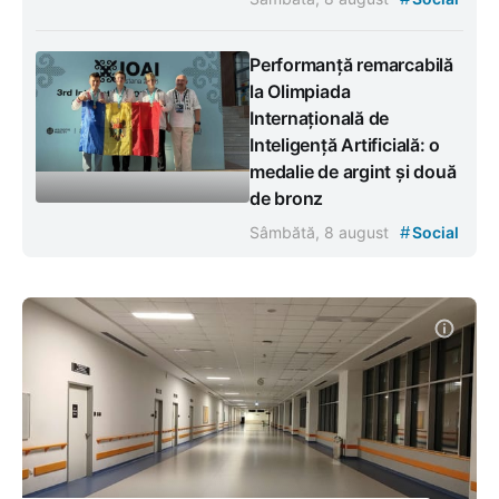
Performanță remarcabilă
la Olimpiada
Internațională de
Inteligență Artificială: o
medalie de argint și două
de bronz
#
Sâmbătă, 8 august
Social