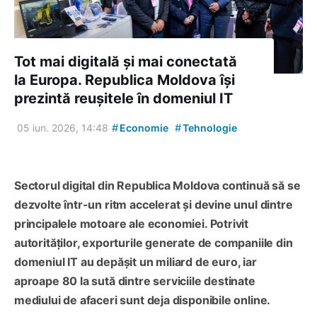
Tot mai digitală și mai conectată
la Europa. Republica Moldova își
prezintă reușitele în domeniul IT
#
#
05 iun. 2026, 14:48
Economie
Tehnologie
Sectorul digital din Republica Moldova continuă să se
dezvolte într-un ritm accelerat și devine unul dintre
principalele motoare ale economiei. Potrivit
autorităților, exporturile generate de companiile din
domeniul IT au depășit un miliard de euro, iar
aproape 80 la sută dintre serviciile destinate
mediului de afaceri sunt deja disponibile online.