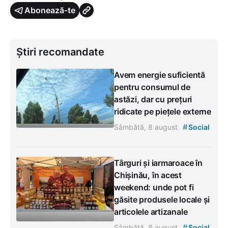
Abonează-te
Știri recomandate
Avem energie suficientă
pentru consumul de
astăzi, dar cu prețuri
ridicate pe piețele externe
#
Sâmbătă, 8 august
Social
Târguri și iarmaroace în
Chișinău, în acest
weekend: unde pot fi
găsite produsele locale și
articolele artizanale
#
Sâmbătă, 8 august
Social