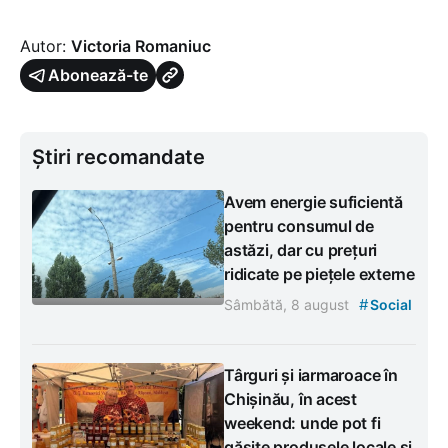
Autor:
Victoria Romaniuc
Abonează-te
Știri recomandate
Avem energie suficientă
pentru consumul de
astăzi, dar cu prețuri
ridicate pe piețele externe
#
Sâmbătă, 8 august
Social
Târguri și iarmaroace în
Chișinău, în acest
weekend: unde pot fi
găsite produsele locale și