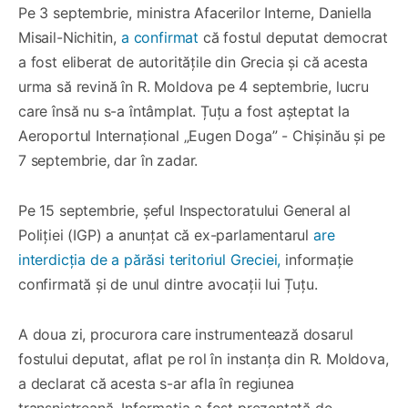
Pe 3 septembrie, ministra Afacerilor Interne, Daniella
Misail-Nichitin,
a confirmat
că fostul deputat democrat
a fost eliberat de autoritățile din Grecia și că acesta
urma să revină în R. Moldova pe 4 septembrie, lucru
care însă nu s-a întâmplat. Țuțu a fost așteptat la
Aeroportul Internațional „Eugen Doga” - Chișinău și pe
7 septembrie, dar în zadar.
Pe 15 septembrie, șeful Inspectoratului General al
Poliției (IGP) a anunțat că ex-parlamentarul
are
interdicția de a părăsi teritoriul Greciei,
informație
confirmată și de unul dintre avocații lui Țuțu.
A doua zi, procurora care instrumentează dosarul
fostului deputat, aflat pe rol în instanța din R. Moldova,
a declarat că acesta s-ar afla în regiunea
transnistreană. Informația a fost prezentată de