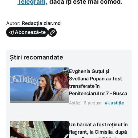
Telegram,
dacă îți este mai comod.
Autor:
Redacția ziar.md
Abonează-te
Știri recomandate
Evghenia Guțul și
Svetlana Popan au fost
transferate în
Penitenciarul nr.7 - Rusca
#
Astăzi, 6 august
Justiție
Un bărbat a fost reținut în
flagrant, la Cimișlia, după