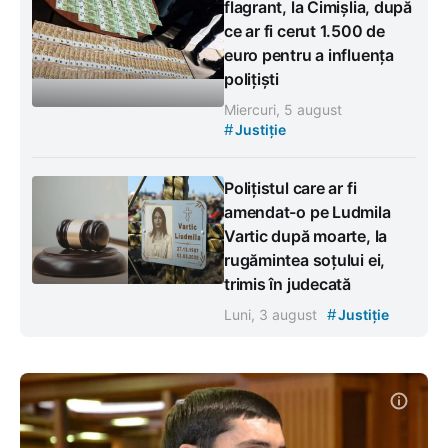
flagrant, la Cimișlia, după
ce ar fi cerut 1.500 de
euro pentru a influența
polițiști
Miercuri, 5 august
#
Justiție
Polițistul care ar fi
amendat-o pe Ludmila
Vartic după moarte, la
rugămintea soțului ei,
trimis în judecată
#
Luni, 3 august
Justiție