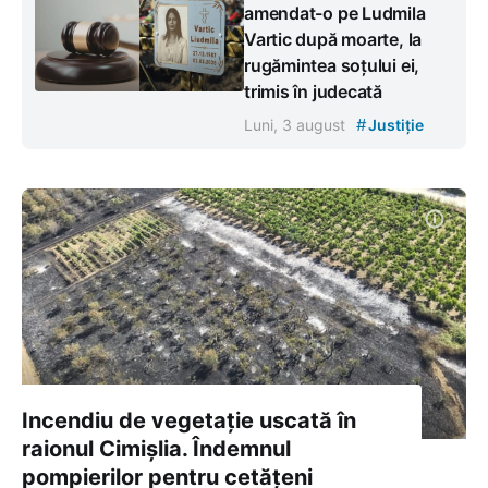
amendat-o pe Ludmila
Vartic după moarte, la
rugămintea soțului ei,
trimis în judecată
#
Luni, 3 august
Justiție
Incendiu de vegetație uscată în
raionul Cimișlia. Îndemnul
pompierilor pentru cetățeni