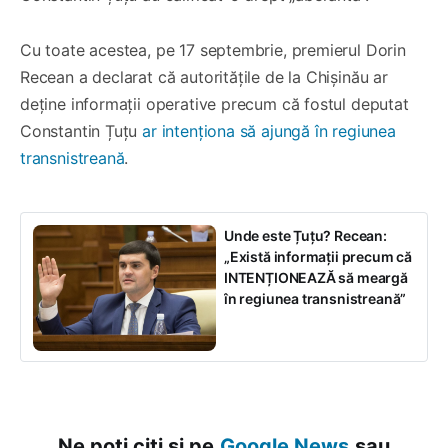
Cu toate acestea, pe 17 septembrie, premierul Dorin
Recean a declarat că autoritățile de la Chișinău ar
deține informații operative precum că fostul deputat
Constantin Țuțu
ar intenționa să ajungă în regiunea
transnistreană
.
Unde este Țuțu? Recean:
„Există informații precum că
INTENȚIONEAZĂ să meargă
în regiunea transnistreană”
Ne poți citi și pe
Google News
sau