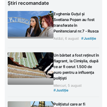
Știri recomandate
Evghenia Guțul și
Svetlana Popan au fost
transferate în
Penitenciarul nr.7 - Rusca
#
Astăzi, 6 august
Justiție
Un bărbat a fost reținut în
flagrant, la Cimișlia, după
ce ar fi cerut 1.500 de
euro pentru a influența
polițiști
Miercuri, 5 august
#
Justiție
Polițistul care ar fi