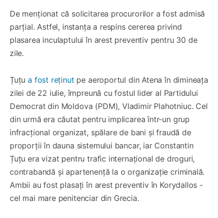
De menționat că solicitarea procurorilor a fost admisă
parțial. Astfel, instanța a respins cererea privind
plasarea inculaptului în arest preventiv pentru 30 de
zile.
Țuțu
a fost reținut
pe aeroportul din Atena în dimineața
zilei de 22 iulie, împreună cu fostul lider al Partidului
Democrat din Moldova (PDM), Vladimir Plahotniuc. Cel
din urmă era căutat pentru implicarea într-un grup
infracțional organizat, spălare de bani și fraudă de
proporții în dauna sistemului bancar, iar Constantin
Țuțu era vizat pentru trafic internațional de droguri,
contrabandă și apartenență la o organizație criminală.
Ambii au fost plasați în arest preventiv în Korydallos -
cel mai mare penitenciar din Grecia.