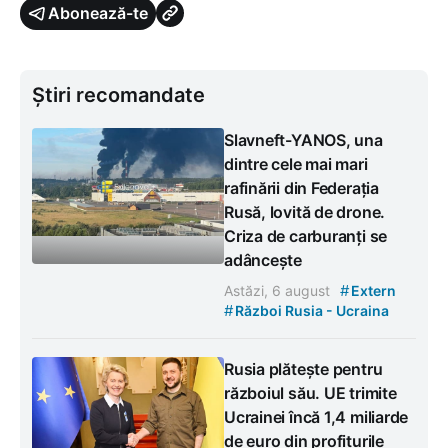
Abonează-te
Știri recomandate
Slavneft-YANOS, una
dintre cele mai mari
rafinării din Federația
Rusă, lovită de drone.
Criza de carburanți se
adâncește
#
Astăzi, 6 august
Extern
#
Război Rusia - Ucraina
Rusia plătește pentru
războiul său. UE trimite
Ucrainei încă 1,4 miliarde
de euro din profiturile