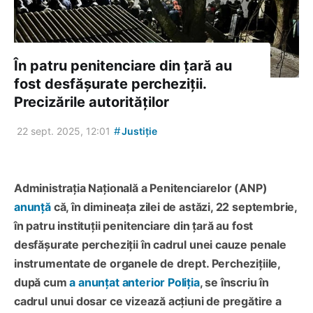
În patru penitenciare din țară au
fost desfășurate percheziții.
Precizările autorităților
#
22 sept. 2025, 12:01
Justiție
Administrația Națională a Penitenciarelor (ANP)
anunță
că, în dimineața zilei de astăzi, 22 septembrie,
în patru instituții penitenciare din țară au fost
desfășurate percheziții în cadrul unei cauze penale
instrumentate de organele de drept. Perchezițiile,
după cum
a anunțat anterior Poliția
, se înscriu în
cadrul unui dosar ce vizează acțiuni de pregătire a