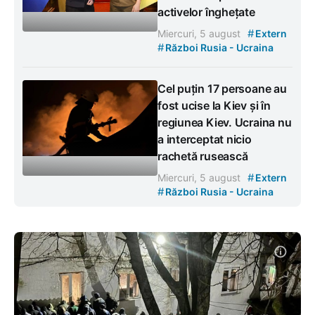
activelor înghețate
#
Miercuri, 5 august
Extern
#
Război Rusia - Ucraina
Cel puțin 17 persoane au
fost ucise la Kiev și în
regiunea Kiev. Ucraina nu
a interceptat nicio
rachetă rusească
#
Miercuri, 5 august
Extern
#
Război Rusia - Ucraina