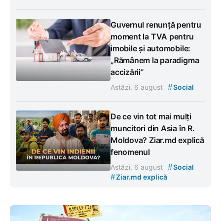
Guvernul renunță pentru
moment la TVA pentru
imobile și automobile:
„Rămânem la paradigma
accizării”
#
Astăzi, 6 august
Social
De ce vin tot mai mulți
muncitori din Asia în R.
Moldova? Ziar.md explică
fenomenul
#
Astăzi, 6 august
Social
#
Ziar.md explică