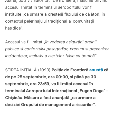
Astfel, potrivit autorității de frontieră, măsurile privind
accesul limitat în terminalul aeroportului vor fi
instituite „ca urmare a creșterii fluxului de călători, în
contextul pelerinajului tradițional al comunității
hasidice”.
Accesul va fi limitat
„în vederea asigurării ordinii
publice și confortului pasagerilor, precum și prevenirea
incidentelor, inclusiv a alertelor false cu bombă”
.
ȘTIREA INIȚIALĂ (10:10)
Poliția de Frontieră
anunță
că
de pe 25 septembrie, ora 00:00, și până pe 30
septembrie, ora 23:59, va fi limitat accesul în
terminalul Aeroportului Internațional „Eugen Doga” –
Chișinău. Măsura a fost anunțată „ca urmare a
deciziei Grupului de management a riscurilor”.