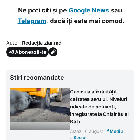
Ne poți citi și pe
Google News
sau
Telegram,
dacă îți este mai comod.
Autor:
Redacția ziar.md
Abonează-te
Știri recomandate
Canicula a înrăutățit
calitatea aerului. Niveluri
ridicate de poluanți,
înregistrate la Chișinău și
Bălți
#
Astăzi, 6 august
Mediu
#
Social