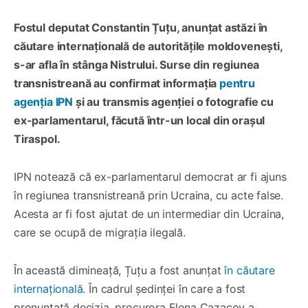
Fostul deputat Constantin Țuțu, anunțat astăzi în
căutare internațională de autoritățile moldovenești,
s-ar afla în stânga Nistrului. Surse din regiunea
transnistreană au confirmat informația
pentru
agenția IPN
și au transmis agenției o fotografie cu
ex-parlamentarul, făcută într-un local din orașul
Tiraspol.
IPN notează că ex-parlamentarul democrat ar fi ajuns
în regiunea transnistreană prin Ucraina, cu acte false.
Acesta ar fi fost ajutat de un intermediar din Ucraina,
care se ocupă de migrația ilegală.
În această dimineață, Țuțu a fost anunțat
în căutare
internațională.
În cadrul ședinței în care a fost
pronunțată decizia, procurora Elena Cazacov a