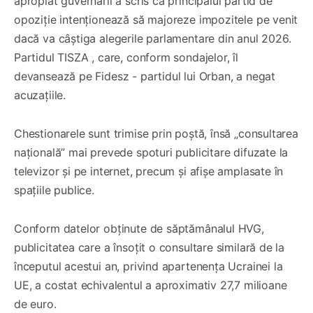
apropiat guvernării a scris că principalul partid de
opoziție intenționează să majoreze impozitele pe venit
dacă va câștiga alegerile parlamentare din anul 2026.
Partidul TISZA , care, conform sondajelor, îl
devansează pe Fidesz - partidul lui Orban, a negat
acuzațiile.
Chestionarele sunt trimise prin poștă, însă „consultarea
națională” mai prevede spoturi publicitare difuzate la
televizor și pe internet, precum și afișe amplasate în
spațiile publice.
Conform datelor obținute de săptămânalul HVG,
publicitatea care a însoțit o consultare similară de la
începutul acestui an, privind apartenența Ucrainei la
UE, a costat echivalentul a aproximativ 27,7 milioane
de euro.