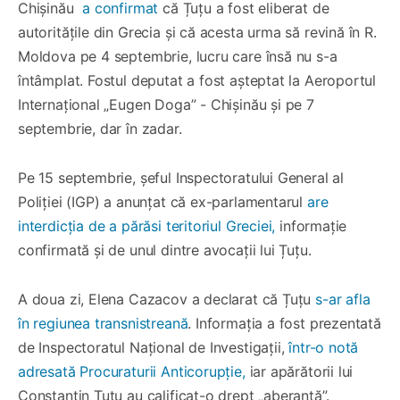
Chișinău
a confirmat
că Țuțu a fost eliberat de
autoritățile din Grecia și că acesta urma să revină în R.
Moldova pe 4 septembrie, lucru care însă nu s-a
întâmplat. Fostul deputat a fost așteptat la Aeroportul
Internațional „Eugen Doga” - Chișinău și pe 7
septembrie, dar în zadar.
Pe 15 septembrie, șeful Inspectoratului General al
Poliției (IGP) a anunțat că ex-parlamentarul
are
interdicția de a părăsi teritoriul Greciei,
informație
confirmată și de unul dintre avocații lui Țuțu.
A doua zi, Elena Cazacov a declarat că Țuțu
s-ar afla
în regiunea transnistreană
. Informația a fost prezentată
de Inspectoratul Național de Investigații,
într-o notă
adresată Procuraturii Anticorupție,
iar apărătorii lui
Constantin Țuțu au calificat-o drept „aberantă”.