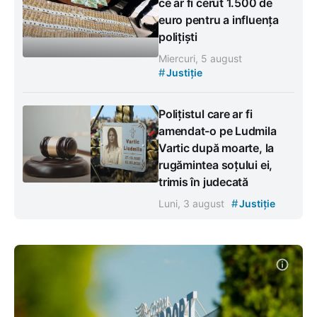
ce ar fi cerut 1.500 de
euro pentru a influența
polițiști
Miercuri, 5 august
#
Justiție
Polițistul care ar fi
amendat-o pe Ludmila
Vartic după moarte, la
rugămintea soțului ei,
trimis în judecată
#
Luni, 3 august
Justiție