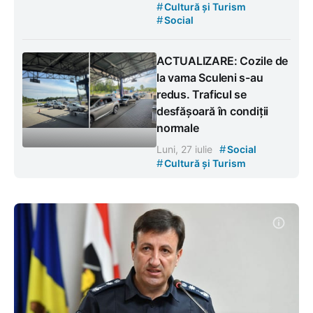
#
Cultură și Turism
#
Social
ACTUALIZARE: Cozile de
la vama Sculeni s-au
redus. Traficul se
desfășoară în condiții
normale
#
Luni, 27 iulie
Social
#
Cultură și Turism