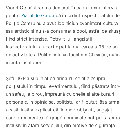
Viorel Cernăuțeanu a declarat în cadrul unui interviu
pentru
Ziarul de Gardă
că în sediul Inspectoratului de
Poliție Centru nu a avut loc niciun eveniment cultural
sau artistic și nu s-a consumat alcool, astfel de situații
fiind strict interzise. Potrviit lui, angajații
Inspectoratului au participat la marcarea a 35 de ani
de activitate a Poliției într-un local din Chișinău, nu în
incinta instituției.
Șeful IGP a subliniat că arma nu se afla asupra
polițistului în timpul evenimentului, fiind păstrată într-
un safeu, la birou, împreună cu cheile și alte bunuri
personale. În opinia sa, polițistul ar fi putut lăsa arma
acasă, însă a explicat că, în mod obișnuit, angajații
care documentează grupări criminale pot purta arma
inclusiv în afara serviciului, din motive de siguranță.