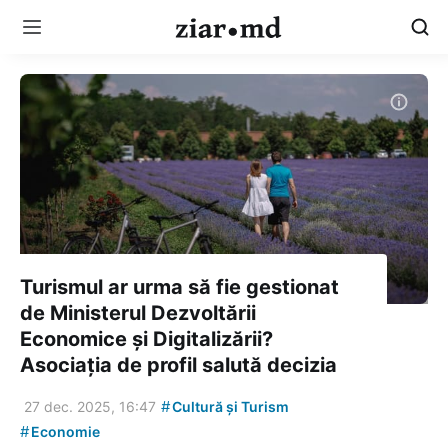
Turismul ar urma să fie gestionat
de Ministerul Dezvoltării
Economice și Digitalizării?
Asociația de profil salută decizia
#
27 dec. 2025, 16:47
Cultură și Turism
#
Economie