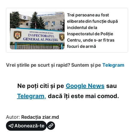
Trei persoane au fost
eliberate din funcție după
incidentul de la
Inspectoratul de Poliție
Centru, unde s-ar fi tras
focuri de armă
Vrei știrile pe scurt și rapid? Suntem și pe
Telegram
Ne poți citi și pe
Google News
sau
Telegram,
dacă îți este mai comod.
Autor:
Redacția ziar.md
Abonează-te