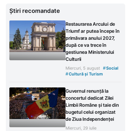
Știri recomandate
Restaurarea Arcului de
Triumf ar putea începe în
primăvara anului 2027,
după ce va trece în
gestiunea Ministerului
Culturii
#
Miercuri, 5 august
Social
#
Cultură și Turism
Guvernul renunță la
concertul dedicat Zilei
Limbii Române și taie din
bugetul celui organizat
de Ziua Independenței
Miercuri, 29 iulie