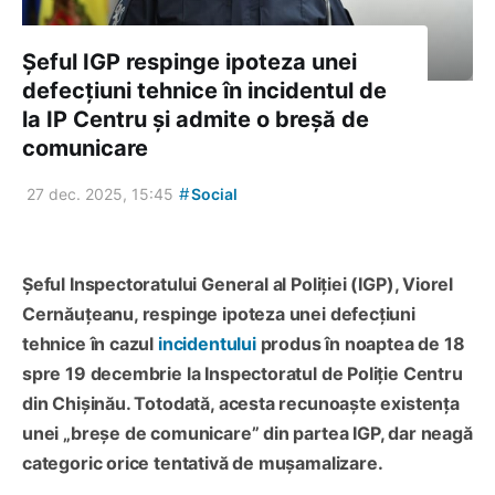
Șeful IGP respinge ipoteza unei
defecțiuni tehnice în incidentul de
la IP Centru și admite o breșă de
comunicare
#
27 dec. 2025, 15:45
Social
Șeful Inspectoratului General al Poliției (IGP), Viorel
Cernăuțeanu, respinge ipoteza unei defecțiuni
tehnice în cazul
incidentului
produs în noaptea de 18
spre 19 decembrie la Inspectoratul de Poliție Centru
din Chișinău. Totodată, acesta recunoaște existența
unei „breșe de comunicare” din partea IGP, dar neagă
categoric orice tentativă de mușamalizare.