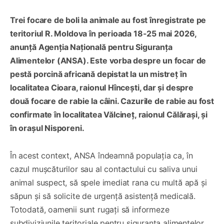
Trei focare de boli la animale au fost înregistrate pe
teritoriul R. Moldova în perioada 18-25 mai 2026,
anunță Agenția Națională pentru Siguranța
Alimentelor (ANSA). Este vorba despre un focar de
pestă porcină africană depistat la un mistreț în
localitatea Cioara, raionul Hîncești, dar și despre
două focare de rabie la câini. Cazurile de rabie au fost
confirmate în localitatea Vălcineț, raionul Călărași, și
în orașul Nisporeni.
În acest context, ANSA îndeamnă populația ca, în
cazul mușcăturilor sau al contactului cu saliva unui
animal suspect, să spele imediat rana cu multă apă și
săpun și să solicite de urgență asistență medicală.
Totodată, oamenii sunt rugați să informeze
subdiviziunile teritoriale pentru siguranța alimentelor