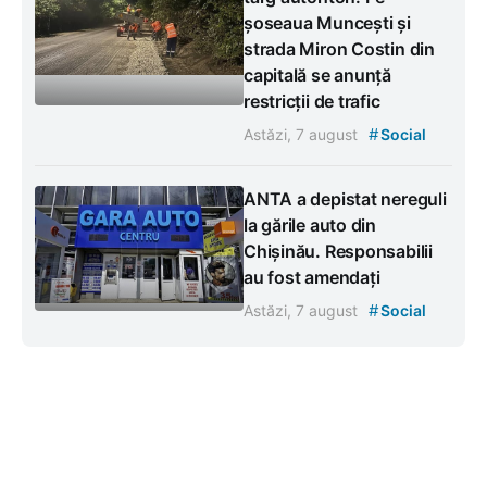
șoseaua Muncești și
strada Miron Costin din
capitală se anunță
restricții de trafic
#
Astăzi, 7 august
Social
ANTA a depistat nereguli
la gările auto din
Chișinău. Responsabilii
au fost amendați
#
Astăzi, 7 august
Social