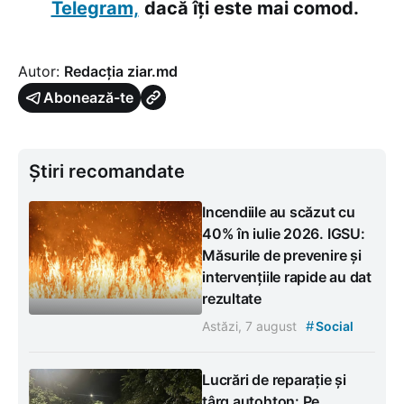
Telegram,
dacă îți este mai comod.
Autor:
Redacția ziar.md
Abonează-te
Știri recomandate
Incendiile au scăzut cu
40% în iulie 2026. IGSU:
Măsurile de prevenire și
intervențiile rapide au dat
rezultate
#
Astăzi, 7 august
Social
Lucrări de reparație și
târg autohton: Pe