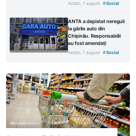
#
Astăzi, 7 august
Social
ANTA a depistat nereguli
la gările auto din
Chișinău. Responsabilii
au fost amendați
#
Astăzi, 7 august
Social