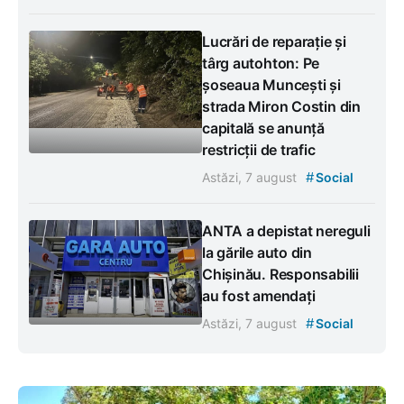
Lucrări de reparație și
târg autohton: Pe
șoseaua Muncești și
strada Miron Costin din
capitală se anunță
restricții de trafic
#
Astăzi, 7 august
Social
ANTA a depistat nereguli
la gările auto din
Chișinău. Responsabilii
au fost amendați
#
Astăzi, 7 august
Social