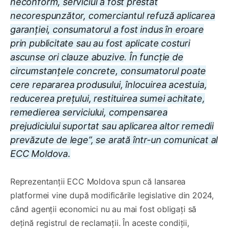
neconform, serviciul a fost prestat
necorespunzător, comerciantul refuză aplicarea
garanției, consumatorul a fost indus în eroare
prin publicitate sau au fost aplicate costuri
ascunse ori clauze abuzive. În funcție de
circumstanțele concrete, consumatorul poate
cere repararea produsului, înlocuirea acestuia,
reducerea prețului, restituirea sumei achitate,
remedierea serviciului, compensarea
prejudiciului suportat sau aplicarea altor remedii
prevăzute de lege”, se arată într-un comunicat al
ECC Moldova.
Reprezentanții ECC Moldova spun că lansarea
platformei vine după modificările legislative din 2024,
când agenții economici nu au mai fost obligați să
dețină registrul de reclamații. În aceste condiții,