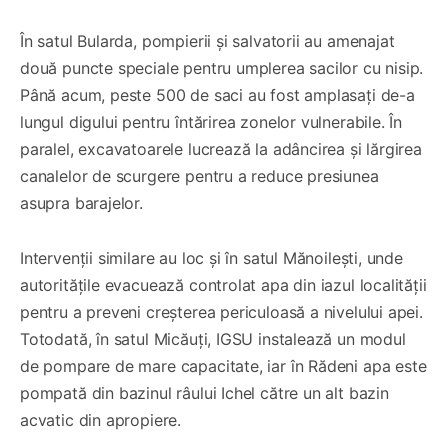
În satul Bularda, pompierii și salvatorii au amenajat
două puncte speciale pentru umplerea sacilor cu nisip.
Până acum, peste 500 de saci au fost amplasați de-a
lungul digului pentru întărirea zonelor vulnerabile. În
paralel, excavatoarele lucrează la adâncirea și lărgirea
canalelor de scurgere pentru a reduce presiunea
asupra barajelor.
Intervenții similare au loc și în satul Mănoilești, unde
autoritățile evacuează controlat apa din iazul localității
pentru a preveni creșterea periculoasă a nivelului apei.
Totodată, în satul Micăuți, IGSU instalează un modul
de pompare de mare capacitate, iar în Rădeni apa este
pompată din bazinul râului Ichel către un alt bazin
acvatic din apropiere.