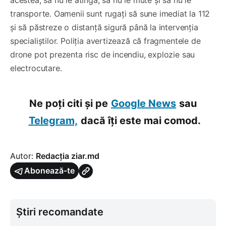
acestea, să nu le atingă, să nu le mute și să nu le
transporte. Oamenii sunt rugați să sune imediat la 112
și să păstreze o distanță sigură până la intervenția
specialiștilor. Poliția avertizează că fragmentele de
drone pot prezenta risc de incendiu, explozie sau
electrocutare.
Ne poți citi și pe
Google News
sau
Telegram,
dacă îți este mai comod.
Autor:
Redacția ziar.md
Abonează-te
Știri recomandate