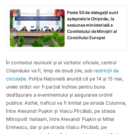
Peste 50 de delegații sunt
așteptate la Chișinău, la
sesiunea ministerială a
Comitetului de Miniștri al
Consiliului Europei
În contextul reuniunii și al vizitelor oficiale, centrul
Chișinăului va fi, timp de două zile, sub
restricții de
circulație
. Poliția Națională anunță că pe 14 și 15 mai,
unele străzi vor fi parțial închise pentru buna
desfășurare a evenimentului și asigurarea ordinii
publice. Astfel, traficul va fi limitat pe strada Columna,
între Alexandr Pușkin și Vlaicu Pîrcălab, pe strada
Mitropolit Varlaam, între Alexandr Pușkin și Mihai
Eminescu, dar și pe strada Vlaicu Pîrcălab, pe