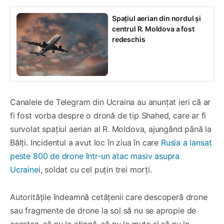
Spațiul aerian din nordul și
centrul R. Moldova a fost
redeschis
Canalele de Telegram din Ucraina au anunțat ieri că ar
fi fost vorba despre o dronă de tip Shahed, care ar fi
survolat spațiul aerian al R. Moldova, ajungând până la
Bălți. Incidentul a avut loc în ziua în care
Rusia a lansat
peste 800 de drone într-un atac masiv asupra
Ucraine
i, soldat cu cel puțin trei morți.
Autoritățile îndeamnă cetățenii care descoperă drone
sau fragmente de drone la sol să nu se apropie de