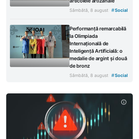
articolele artizanale
#
Sâmbătă, 8 august
Social
Performanță remarcabilă
la Olimpiada
Internațională de
Inteligență Artificială: o
medalie de argint și două
de bronz
#
Sâmbătă, 8 august
Social