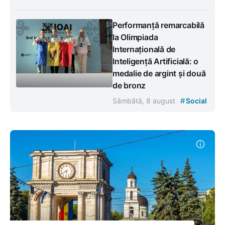
Performanță remarcabilă
la Olimpiada
Internațională de
Inteligență Artificială: o
medalie de argint și două
de bronz
#
Sâmbătă, 8 august
Social