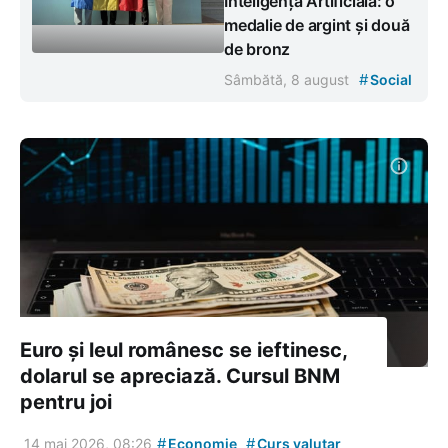
Inteligență Artificială: o
medalie de argint și două
de bronz
#
Sâmbătă, 8 august
Social
Euro și leul românesc se ieftinesc,
dolarul se apreciază. Cursul BNM
pentru joi
#
#
14 mai 2026, 08:26
Economie
Curs valutar