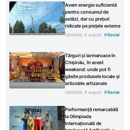
Avem energie suficientă
pentru consumul de
astăzi, dar cu prețuri
ridicate pe piețele externe
#
Sâmbătă, 8 august
Social
Târguri și iarmaroace în
Chișinău, în acest
weekend: unde pot fi
găsite produsele locale și
articolele artizanale
#
Sâmbătă, 8 august
Social
Performanță remarcabilă
la Olimpiada
Internațională de