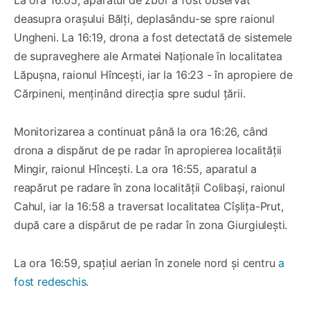
La ora 16:05, aparatul de zbor a fost observat
deasupra orașului Bălți, deplasându-se spre raionul
Ungheni. La 16:19, drona a fost detectată de sistemele
de supraveghere ale Armatei Naționale în localitatea
Lăpușna, raionul Hîncești, iar la 16:23 - în apropiere de
Cărpineni, menținând direcția spre sudul țării.
Monitorizarea a continuat până la ora 16:26, când
drona a dispărut de pe radar în apropierea localității
Mingir, raionul Hîncești. La ora 16:55, aparatul a
reapărut pe radare în zona localității Colibași, raionul
Cahul, iar la 16:58 a traversat localitatea Cîșlița-Prut,
după care a dispărut de pe radar în zona Giurgiulești.
La ora 16:59, spațiul aerian în zonele nord și centru
a
fost redeschis
.