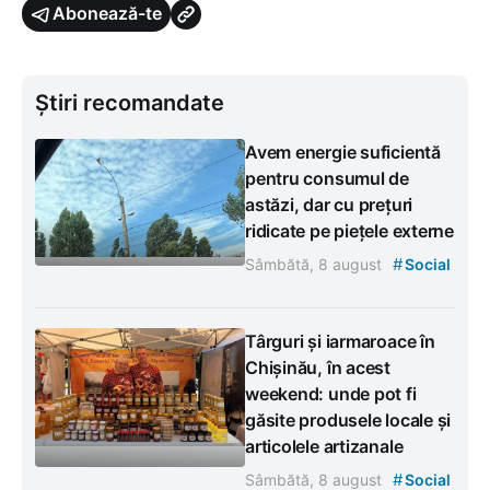
Abonează-te
Știri recomandate
Avem energie suficientă
pentru consumul de
astăzi, dar cu prețuri
ridicate pe piețele externe
#
Sâmbătă, 8 august
Social
Târguri și iarmaroace în
Chișinău, în acest
weekend: unde pot fi
găsite produsele locale și
articolele artizanale
#
Sâmbătă, 8 august
Social