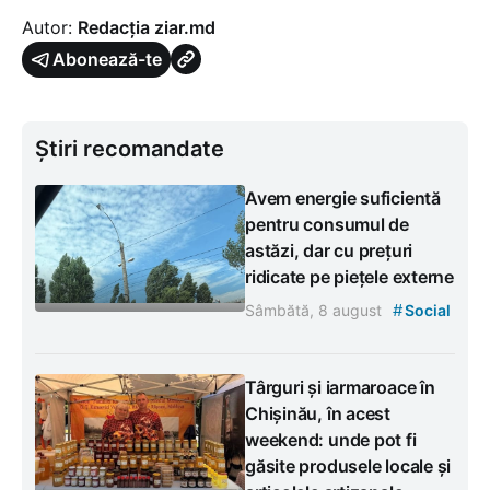
Autor:
Redacția ziar.md
Abonează-te
Știri recomandate
Avem energie suficientă
pentru consumul de
astăzi, dar cu prețuri
ridicate pe piețele externe
#
Sâmbătă, 8 august
Social
Târguri și iarmaroace în
Chișinău, în acest
weekend: unde pot fi
găsite produsele locale și