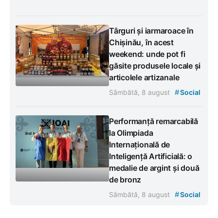
Târguri și iarmaroace în
Chișinău, în acest
weekend: unde pot fi
găsite produsele locale și
articolele artizanale
#
Sâmbătă, 8 august
Social
Performanță remarcabilă
la Olimpiada
Internațională de
Inteligență Artificială: o
medalie de argint și două
de bronz
#
Sâmbătă, 8 august
Social