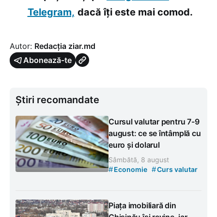
Telegram,
dacă îți este mai comod.
Autor:
Redacția ziar.md
Abonează-te
Știri recomandate
Cursul valutar pentru 7-9
august: ce se întâmplă cu
euro și dolarul
Sâmbătă, 8 august
#
#
Economie
Curs valutar
Piața imobiliară din