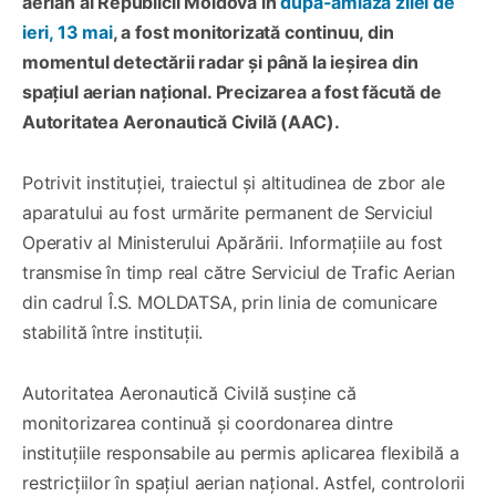
aerian al Republicii Moldova în
după-amiaza zilei de
ieri, 13 mai
, a fost monitorizată continuu, din
momentul detectării radar și până la ieșirea din
spațiul aerian național. Precizarea a fost făcută de
Autoritatea Aeronautică Civilă (AAC).
Potrivit instituției, traiectul și altitudinea de zbor ale
aparatului au fost urmărite permanent de Serviciul
Operativ al Ministerului Apărării. Informațiile au fost
transmise în timp real către Serviciul de Trafic Aerian
din cadrul Î.S. MOLDATSA, prin linia de comunicare
stabilită între instituții.
Autoritatea Aeronautică Civilă susține că
monitorizarea continuă și coordonarea dintre
instituțiile responsabile au permis aplicarea flexibilă a
restricțiilor în spațiul aerian național. Astfel, controlorii