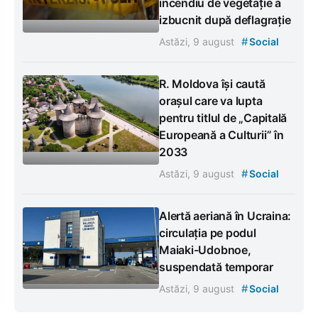
incendiu de vegetație a
izbucnit după deflagrație
#
Astăzi, 9 august
Social
R. Moldova își caută
orașul care va lupta
pentru titlul de „Capitală
Europeană a Culturii” în
2033
#
Astăzi, 9 august
Social
Alertă aeriană în Ucraina:
circulația pe podul
Maiaki-Udobnoe,
suspendată temporar
#
Astăzi, 9 august
Social