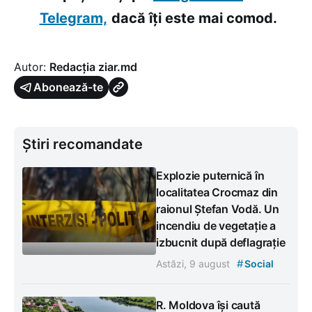
Telegram,
dacă îți este mai comod.
Autor:
Redacția ziar.md
Abonează-te
Știri recomandate
Explozie puternică în
localitatea Crocmaz din
raionul Ștefan Vodă. Un
incendiu de vegetație a
izbucnit după deflagrație
#
Astăzi, 9 august
Social
R. Moldova își caută