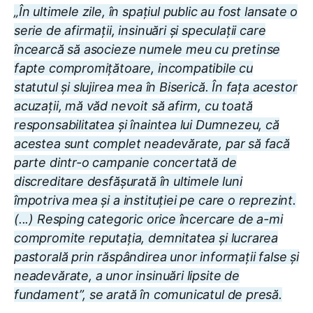
„În ultimele zile, în spațiul public au fost lansate o
serie de afirmații, insinuări și speculații care
încearcă să asocieze numele meu cu pretinse
fapte compromițătoare, incompatibile cu
statutul și slujirea mea în Biserică. În fața acestor
acuzații, mă văd nevoit să afirm, cu toată
responsabilitatea și înaintea lui Dumnezeu, că
acestea sunt complet neadevărate, par să facă
parte dintr-o campanie concertată de
discreditare desfășurată în ultimele luni
împotriva mea și a instituției pe care o reprezint.
(...) Resping categoric orice încercare de a-mi
compromite reputația, demnitatea și lucrarea
pastorală prin răspândirea unor informații false și
neadevărate, a unor insinuări lipsite de
fundament”, se arată în comunicatul de presă.