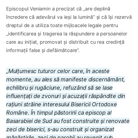
Episcopul Veniamin a precizat că „are deplină
încredere că adevărul va ieși la lumină” și că își rezervă
dreptul de a utiliza toate mijloacele legale pentru
„identificarea și tragerea la răspundere a persoanelor
care au inițiat, promovat și distribuit cu rea credință
informații false și defăimătoare”.
„Mulțumesc tuturor celor care, în aceste
momente, au ales să manifeste discernământ,
echilibru și rugăciune, refuzând să se lase
influențați de zvonuri și acuzații răspândite din
rațiuni străine interesului Bisericii Ortodoxe
Române. În timpul păstoririi ca episcop al
Basarabiei de Sud au fost construite și renovate
zeci de biserici, s-au construit și organizat
mănăstirile, zeci de parohii au revenit sub