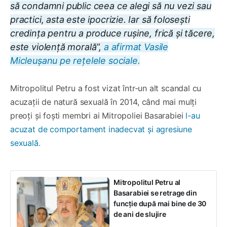
să condamni public ceea ce alegi să nu vezi sau
practici, asta este ipocrizie. Iar să folosești
credința pentru a produce rușine, frică și tăcere,
este violență morală”,
a afirmat Vasile
Micleușanu pe rețelele sociale.
Mitropolitul Petru a fost vizat într-un alt scandal cu
acuzații de natură sexuală în 2014, când mai mulți
preoți și foști membri ai Mitropoliei Basarabiei
l-au
acuzat de comportament inadecvat și agresiune
sexuală.
Mitropolitul Petru al
Basarabiei se retrage din
funcție după mai bine de 30
de ani de slujire