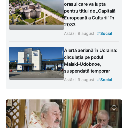
orașul care va lupta
pentru titlul de „Capitală
Europeană a Culturii” în
2033
#
Astăzi, 9 august
Social
Alertă aeriană în Ucraina:
circulația pe podul
Maiaki-Udobnoe,
suspendată temporar
#
Astăzi, 9 august
Social