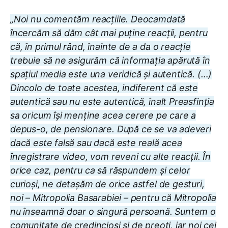
„Noi nu comentăm reacțiile. Deocamdată
încercăm să dăm cât mai puține reacții, pentru
că, în primul rând, înainte de a da o reacție
trebuie să ne asigurăm că informația apărută în
spațiul media este una veridică și autentică. (…)
Dincolo de toate acestea, indiferent că este
autentică sau nu este autentică, înalt Preasfinția
sa oricum își menține acea cerere pe care a
depus-o, de pensionare. După ce se va adeveri
dacă este falsă sau dacă este reală acea
înregistrare video, vom reveni cu alte reacții. În
orice caz, pentru ca să răspundem și celor
curioși, ne detașăm de orice astfel de gesturi,
noi – Mitropolia Basarabiei – pentru că Mitropolia
nu înseamnă doar o singură persoană. Suntem o
comunitate de credincioși și de preoți, iar noi cei