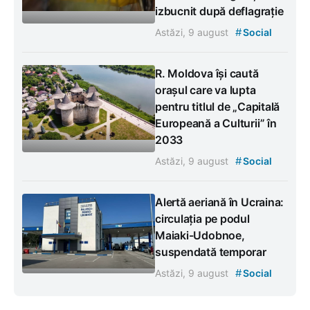
izbucnit după deflagrație
#
Astăzi, 9 august
Social
R. Moldova își caută
orașul care va lupta
pentru titlul de „Capitală
Europeană a Culturii” în
2033
#
Astăzi, 9 august
Social
Alertă aeriană în Ucraina:
circulația pe podul
Maiaki-Udobnoe,
suspendată temporar
#
Astăzi, 9 august
Social