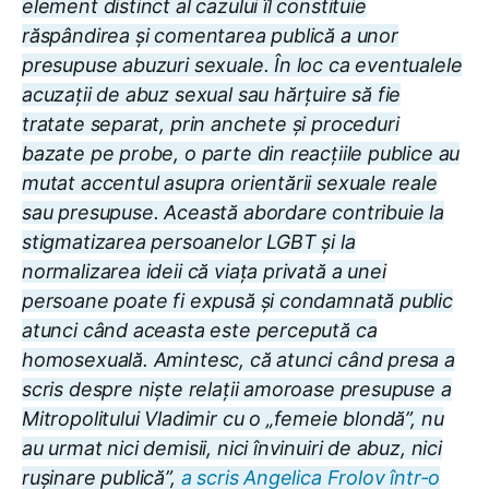
element distinct al cazului îl constituie
răspândirea și comentarea publică a unor
presupuse abuzuri sexuale. În loc ca eventualele
acuzații de abuz sexual sau hărțuire să fie
tratate separat, prin anchete și proceduri
bazate pe probe, o parte din reacțiile publice au
mutat accentul asupra orientării sexuale reale
sau presupuse. Această abordare contribuie la
stigmatizarea persoanelor LGBT și la
normalizarea ideii că viața privată a unei
persoane poate fi expusă și condamnată public
atunci când aceasta este percepută ca
homosexuală. Amintesc, că atunci când presa a
scris despre niște relații amoroase presupuse a
Mitropolitului Vladimir cu o „femeie blondă”, nu
au urmat nici demisii, nici învinuiri de abuz, nici
rușinare publică”,
a scris Angelica Frolov într-o