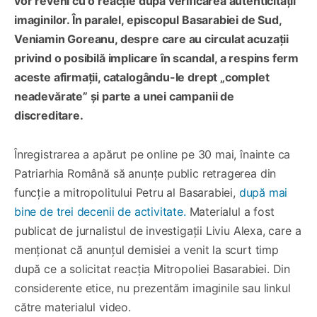
vor reveni cu o reacție după verificarea autenticității
imaginilor. În paralel, episcopul Basarabiei de Sud,
Veniamin Goreanu, despre care au circulat acuzații
privind o posibilă implicare în scandal, a respins ferm
aceste afirmații, catalogându-le drept „complet
neadevărate” și parte a unei campanii de
discreditare.
Înregistrarea a apărut pe online pe 30 mai, înainte ca
Patriarhia Română să anunțe public retragerea din
funcție a mitropolitului Petru al Basarabiei,
după mai
bine de trei decenii de activitate
.
Materialul a fost
publicat de jurnalistul de investigații Liviu Alexa, care a
menționat că anunțul demisiei a venit la scurt timp
după ce a solicitat reacția Mitropoliei Basarabiei. Din
considerente etice, nu prezentăm imaginile sau linkul
către materialul video.