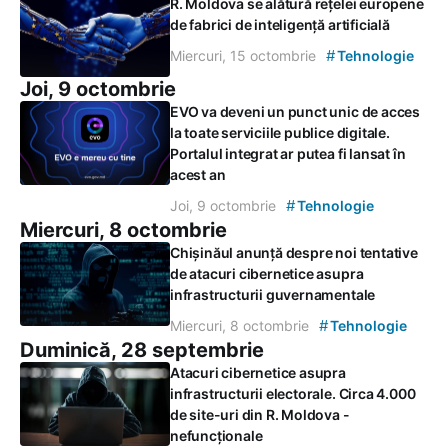
R. Moldova se alătură rețelei europene
de fabrici de inteligență artificială
#
Miercuri, 15 octombrie
Tehnologie
Joi, 9 octombrie
EVO va deveni un punct unic de acces
la toate serviciile publice digitale.
Portalul integrat ar putea fi lansat în
acest an
#
Joi, 9 octombrie
Tehnologie
Miercuri, 8 octombrie
Chișinăul anunță despre noi tentative
de atacuri cibernetice asupra
infrastructurii guvernamentale
#
Miercuri, 8 octombrie
Tehnologie
Duminică, 28 septembrie
Atacuri cibernetice asupra
infrastructurii electorale. Circa 4.000
de site-uri din R. Moldova -
nefuncționale