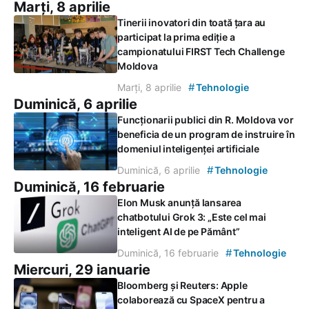
Marți, 8 aprilie
Tinerii inovatori din toată țara au
participat la prima ediție a
campionatului FIRST Tech Challenge
Moldova
#
Marți, 8 aprilie
Tehnologie
Duminică, 6 aprilie
Funcționarii publici din R. Moldova vor
beneficia de un program de instruire în
domeniul inteligenței artificiale
#
Duminică, 6 aprilie
Tehnologie
Duminică, 16 februarie
Elon Musk anunță lansarea
chatbotului Grok 3: „Este cel mai
inteligent AI de pe Pământ”
#
Duminică, 16 februarie
Tehnologie
Miercuri, 29 ianuarie
Bloomberg și Reuters: Apple
colaborează cu SpaceX pentru a