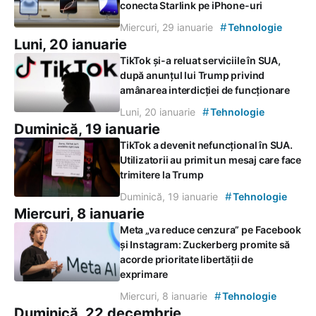
conecta Starlink pe iPhone-uri
#
Miercuri, 29 ianuarie
Tehnologie
Luni, 20 ianuarie
TikTok și-a reluat serviciile în SUA,
după anunțul lui Trump privind
amânarea interdicției de funcționare
#
Luni, 20 ianuarie
Tehnologie
Duminică, 19 ianuarie
TikTok a devenit nefuncțional în SUA.
Utilizatorii au primit un mesaj care face
trimitere la Trump
#
Duminică, 19 ianuarie
Tehnologie
Miercuri, 8 ianuarie
Meta „va reduce cenzura” pe Facebook
și Instagram: Zuckerberg promite să
acorde prioritate libertății de
exprimare
#
Miercuri, 8 ianuarie
Tehnologie
Duminică, 22 decembrie