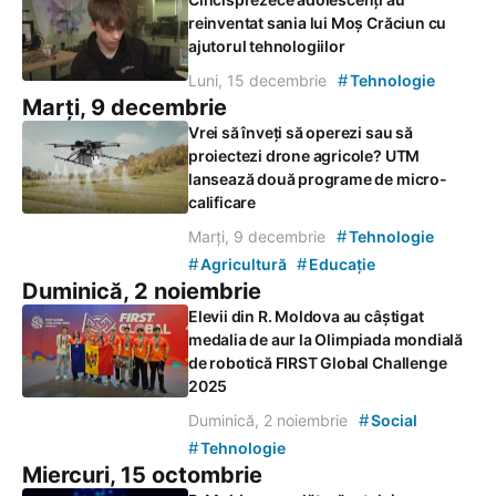
reinventat sania lui Moș Crăciun cu
ajutorul tehnologiilor
#
Luni, 15 decembrie
Tehnologie
Marți, 9 decembrie
Vrei să înveți să operezi sau să
proiectezi drone agricole? UTM
lansează două programe de micro-
calificare
#
Marți, 9 decembrie
Tehnologie
#
#
Agricultură
Educație
Duminică, 2 noiembrie
Elevii din R. Moldova au câștigat
medalia de aur la Olimpiada mondială
de robotică FIRST Global Challenge
2025
#
Duminică, 2 noiembrie
Social
#
Tehnologie
Miercuri, 15 octombrie