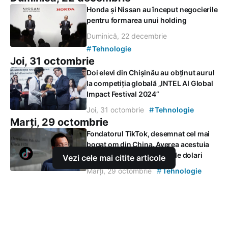
Honda și Nissan au început negocierile
pentru formarea unui holding
Duminică, 22 decembrie
#
Tehnologie
Joi, 31 octombrie
Doi elevi din Chișinău au obținut aurul
la competiția globală „INTEL AI Global
Impact Festival 2024”
#
Joi, 31 octombrie
Tehnologie
Marți, 29 octombrie
Fondatorul TikTok, desemnat cel mai
bogat om din China. Averea acestuia
depășește 49 de miliarde de dolari
Vezi cele mai citite articole
#
Marți, 29 octombrie
Tehnologie
Joi, 24 octombrie
VIDEO/ Patruzeci de vârstnici din
Edineț vor simți mai puțin lipsa copiilor
și nepoților plecați peste hotare