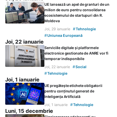
UE lansează un apel de granturi de un
milion de euro pentru consolidarea
ecosistemului de startupuri din R.
Moldova
#
Joi, 29 ianuarie
Tehnologie
#
Uniunea Europeană
Joi, 22 ianuarie
Serviciile digitale și platformele
electronice gestionate de ANRE vor fi
temporar indisponibile
#
Joi, 22 ianuarie
Social
#
Tehnologie
Joi, 1 ianuarie
UE pregătește etichete obligatorii
pentru conținutul generat de
Inteligența Artificială
#
Joi, 1 ianuarie
Tehnologie
Luni, 15 decembrie
Cincisprezece adolescenți au