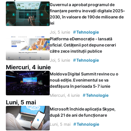
Guvernul a aprobat programul de
finanțare pentru inovații digitale 2025–
2030, în valoare de 190 de milioane de
lei
#
Joi, 5 iunie
Tehnologie
Platforma eDemocrație - lansată
oficial. Cetățenii pot depune cereri
către zece instituții publice
#
Joi, 5 iunie
Tehnologie
Miercuri, 4 iunie
Moldova Digital Summit revine cu o
nouă ediție. Evenimentul se va
desfășura în perioada 5-7 iunie
#
Miercuri, 4 iunie
Tehnologie
Luni, 5 mai
Microsoft închide aplicația Skype,
după 21 de ani de funcționare
#
Luni, 5 mai
Tehnologie