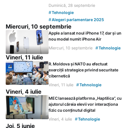
Duminică, 28 septembrie
#
Tehnologie
#
Alegeri parlamentare 2025
Miercuri, 10 septembrie
Apple a lansat noul iPhone 17, dar și un
nou model numit iPhone Air
#
Miercuri, 10 septembrie
Tehnologie
Vineri, 11 iulie
R. Moldova și NATO au efectuat
exerciții strategice privind securitate
cibernetică
#
Vineri, 11 iulie
Tehnologie
Vineri, 4 iulie
MEC lansează platforma „Haptilica”, cu
ajutorul căreia elevii vor interacționa
fizic cu conținutul digital
#
Vineri, 4 iulie
Tehnologie
Joi, 5 iunie