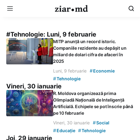
#Tehnologie:
Luni, 9 februarie
MITP anunță un record istoric.
Companiile rezidente au depășit un
miliard de dolari cifra de afaceri în
2025
#
Luni, 9 februarie
Economie
#
Tehnologie
Vineri, 30 ianuarie
R. Moldova organizează prima
Olimpiadă Națională de Inteligență
Artificială. Echipele se pot înscrie până
pe 10 februarie
#
Vineri, 30 ianuarie
Social
#
#
Educație
Tehnologie
Joi, 29 ianuarie