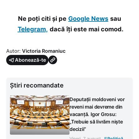
Ne poți citi și pe
Google News
sau
Telegram,
dacă îți este mai comod.
Autor:
Victoria Romaniuc
Abonează-te
Știri recomandate
Deputații moldoveni vor
reveni mai devreme din
vacanță. Igor Grosu:
„Trebuie să livrăm niște
decizii”
#
Vineri, 7 august
Politică