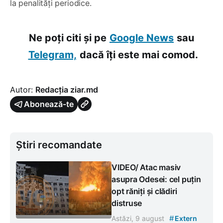
la penalități periodice.
Ne poți citi și pe
Google News
sau
Telegram,
dacă îți este mai comod.
Autor:
Redacția ziar.md
Abonează-te
Știri recomandate
VIDEO/ Atac masiv
asupra Odesei: cel puțin
opt răniți și clădiri
distruse
#
Astăzi, 9 august
Extern