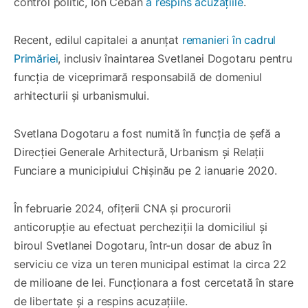
control politic, Ion Ceban
a respins acuzațiile
.
Recent, edilul capitalei a anunțat
remanieri în cadrul
Primăriei
, inclusiv înaintarea Svetlanei Dogotaru pentru
funcția de viceprimară responsabilă de domeniul
arhitecturii și urbanismului.
Svetlana Dogotaru a fost numită în funcția de șefă a
Direcției Generale Arhitectură, Urbanism și Relații
Funciare a municipiului Chișinău pe 2 ianuarie 2020.
În februarie 2024, ofițerii CNA și procurorii
anticorupție au efectuat percheziții la domiciliul și
biroul Svetlanei Dogotaru, într-un dosar de abuz în
serviciu ce viza un teren municipal estimat la circa 22
de milioane de lei. Funcționara a fost cercetată în stare
de libertate și a respins acuzațiile.