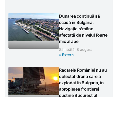
Dunărea continuă să
scadă în Bulgaria.
Navigația rămâne
afectată de nivelul foarte
mic al apei
Sâmbătă, 8 august
#
Extern
Radarele României nu au
detectat drona care a
explodat în Bulgaria, în
apropierea frontierei
susține Bucureștiul
Sâmbătă, 8 august
#
Extern