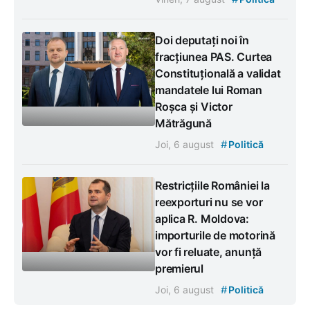
Doi deputați noi în
fracțiunea PAS. Curtea
Constituțională a validat
mandatele lui Roman
Roșca și Victor
Mătrăgună
#
Joi, 6 august
Politică
Restricțiile României la
reexporturi nu se vor
aplica R. Moldova:
importurile de motorină
vor fi reluate, anunță
premierul
#
Joi, 6 august
Politică