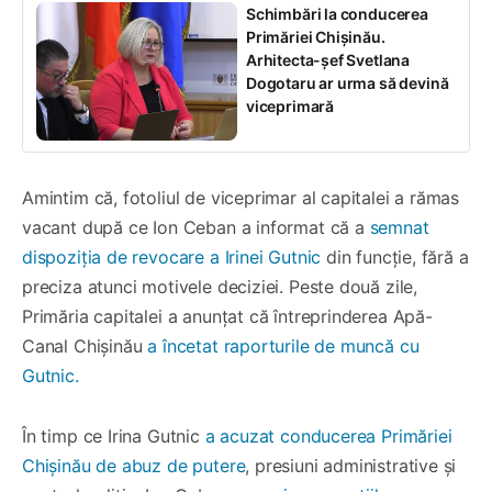
Schimbări la conducerea
Primăriei Chișinău.
Arhitecta-șef Svetlana
Dogotaru ar urma să devină
viceprimară
Amintim că, fotoliul de viceprimar al capitalei a rămas
vacant după ce Ion Ceban a informat că a
semnat
dispoziția de revocare a Irinei Gutnic
din funcție, fără a
preciza atunci motivele deciziei. Peste două zile,
Primăria capitalei a anunțat că întreprinderea Apă-
Canal Chișinău
a încetat raporturile de muncă cu
Gutnic.
În timp ce Irina Gutnic
a acuzat conducerea Primăriei
Chișinău de abuz de putere
, presiuni administrative și