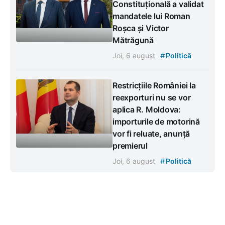
Constituțională a validat
mandatele lui Roman
Roșca și Victor
Mătrăgună
#
Joi, 6 august
Politică
Restricțiile României la
reexporturi nu se vor
aplica R. Moldova:
importurile de motorină
vor fi reluate, anunță
premierul
#
Joi, 6 august
Politică