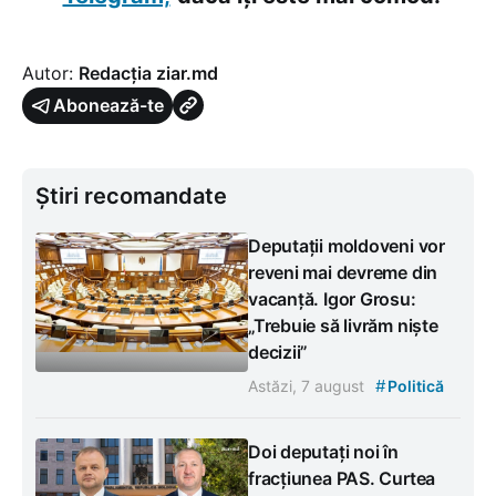
Autor:
Redacția ziar.md
Abonează-te
Știri recomandate
Deputații moldoveni vor
reveni mai devreme din
vacanță. Igor Grosu:
„Trebuie să livrăm niște
decizii”
#
Astăzi, 7 august
Politică
Doi deputați noi în
fracțiunea PAS. Curtea