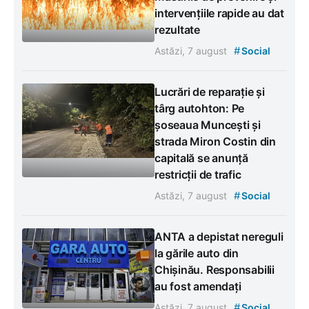
intervențiile rapide au dat
rezultate
#
Astăzi, 7 august
Social
Lucrări de reparație și
târg autohton: Pe
șoseaua Muncești și
strada Miron Costin din
capitală se anunță
restricții de trafic
#
Astăzi, 7 august
Social
ANTA a depistat nereguli
la gările auto din
Chișinău. Responsabilii
au fost amendați
#
Astăzi, 7 august
Social