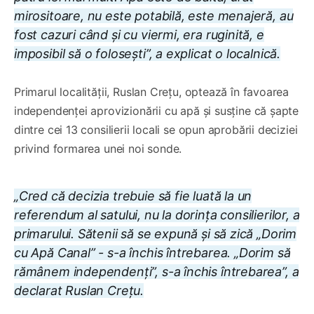
mirositoare, nu este potabilă, este menajeră, au
fost cazuri când și cu viermi, era ruginită, e
imposibil să o folosești”, a explicat o localnică.
Primarul localității, Ruslan Crețu, optează în favoarea
independenței aprovizionării cu apă și susține că șapte
dintre cei 13 consilierii locali se opun aprobării deciziei
privind formarea unei noi sonde.
„Cred că decizia trebuie să fie luată la un
referendum al satului, nu la dorința consilierilor, a
primarului. Sătenii să se expună și să zică „Dorim
cu Apă Canal” - s-a închis întrebarea. „Dorim să
rămânem independenți”, s-a închis întrebarea”, a
declarat Ruslan Crețu.