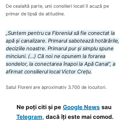
De cealaltă parte, unii consilieri locali îl acuză pe
primar de lipsă de atitudine.
„Suntem pentru ca Floreniul să fie conectat la
apă și canalizare. Primarul sabotează hotărârile,
deciziile noastre. Primarul pur și simplu spune
minciuni. (...) Că noi ne opunem la forarea
sondelor, la conectarea înapoi la Apă Canal”, a
afirmat consilierul local Victor Crețu.
Satul Floreni are aproximativ 3.700 de locuitori.
Ne poți citi și pe
Google News
sau
Telegram,
dacă îți este mai comod.