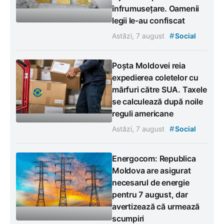
înfrumusețare. Oamenii
legii le-au confiscat
#
Astăzi, 7 august
Social
Poșta Moldovei reia
expedierea coletelor cu
mărfuri către SUA. Taxele
se calculează după noile
reguli americane
#
Astăzi, 7 august
Social
Energocom: Republica
Moldova are asigurat
necesarul de energie
pentru 7 august, dar
avertizează că urmează
scumpiri