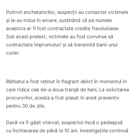
Potrivit anchetatorilor, suspecții au contactat victimele
și le-au indus în eroare, susținând că pe numele
acestora ar fi fost contractate credite frauduloase.
Sub acest pretext, victimele au fost convinse să
contracteze împrumuturi și să transmită banii unui
curier.
0:00
/
0:27
1×
Bărbatul a fost reținut în flagrant delict în momentul în
care ridica cea de-a doua tranșă de bani. La solicitarea
procurorilor, acesta a fost plasat în arest preventiv
pentru 30 de zile.
Dacă va fi găsit vinovat, suspectul riscă o pedeapsă
cu închisoarea de până la 10 ani. Investigațiile continuă