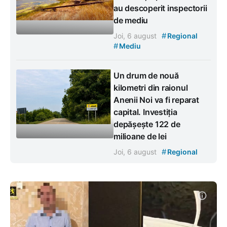
au descoperit inspectorii
de mediu
#
Joi, 6 august
Regional
#
Mediu
Un drum de nouă
kilometri din raionul
Anenii Noi va fi reparat
capital. Investiția
depășește 122 de
milioane de lei
#
Joi, 6 august
Regional