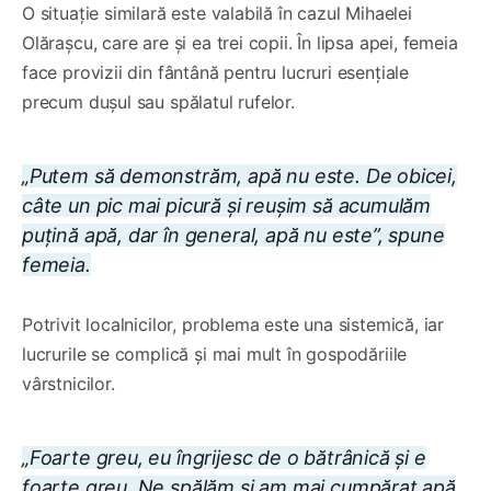
O situație similară este valabilă în cazul Mihaelei
Olărașcu, care are și ea trei copii. În lipsa apei, femeia
face provizii din fântână pentru lucruri esențiale
precum dușul sau spălatul rufelor.
„Putem să demonstrăm, apă nu este. De obicei,
câte un pic mai picură și reușim să acumulăm
puțină apă, dar în general, apă nu este”, spune
femeia.
Potrivit localnicilor, problema este una sistemică, iar
lucrurile se complică și mai mult în gospodăriile
vârstnicilor.
„Foarte greu, eu îngrijesc de o bătrânică și e
foarte greu. Ne spălăm și am mai cumpărat apă