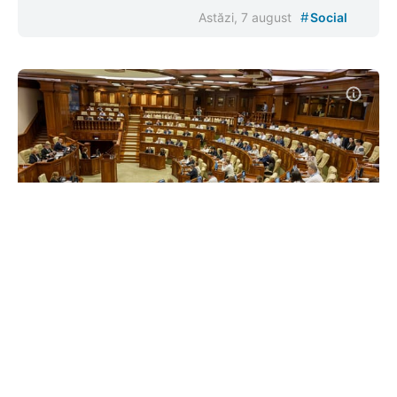
#
Astăzi, 7 august
Social
LIVE/ Deputații se întrunesc în
ședință. Prevenirea fraudelor
telefonice, protecția copiilor și
Serviciul 112, pe agendă
#
02 iul. 2026, 11:00
Politică