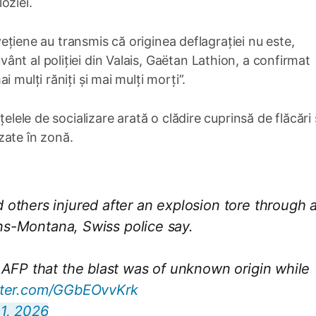
oziei.
lvețiene au transmis că originea deflagrației nu este,
nt al poliției din Valais, Gaëtan Lathion, a confirmat
 mulți răniți și mai mulți morți”.
elele de socializare arată o clădire cuprinsă de flăcări 
zate în zonă.
 others injured after an explosion tore through 
ans-Montana, Swiss police say.
 AFP that the blast was of unknown origin while
itter.com/GGbEOvvKrk
1, 2026