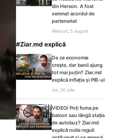
din Herson. A fost
semnat acordul de
parteneriat
Miercuri, 5 august
#Ziar.md explică
De ce economia
crește, dar banii ajung
tot mai puțin? Ziar.md
explică inflația și PIB-ul
Joi, 30 iulie
VIDEO/ Poți fuma pe
balcon sau lângă stația
de autobuz? Ziar.md
explică noile reguli
antifumat și ce amenzi