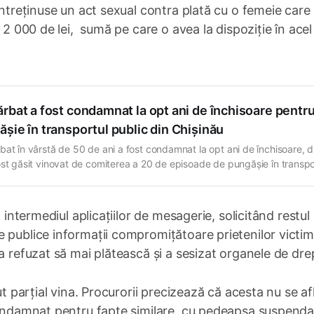
întreținuse un act sexual contra plată cu o femeie care
 2 000 de lei, sumă pe care o avea la dispoziție în acel
rbat a fost condamnat la opt ani de închisoare pentr
șie în transportul public din Chișinău
bat în vârstă de 50 de ani a fost condamnat la opt ani de închisoare, 
ost găsit vinovat de comiterea a 20 de episoade de pungășie în transpo
din municipiul Chișinău. Potrivit Procuraturii, faptele au avut loc în per
23 – martie 2024. Inculpatul acționa
n intermediul aplicațiilor de mesagerie, solicitând restul
 publice informații compromițătoare prietenilor victime
a refuzat să mai plătească și a sesizat organele de dre
ut parțial vina. Procurorii precizează că acesta nu se afl
 condamnat pentru fapte similare, cu pedeapsa suspenda