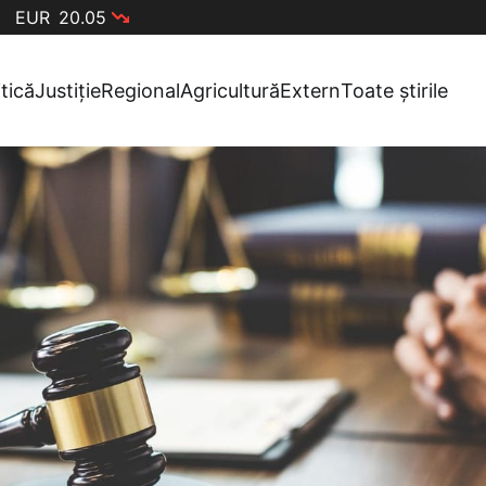
EUR
20.05
itică
Justiție
Regional
Agricultură
Extern
Toate știrile