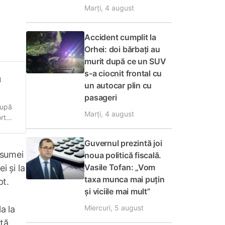
Marți, 4 august
Accident cumplit la
Orhei: doi bărbați au
murit după ce un SUV
s-a ciocnit frontal cu
u
un autocar plin cu
pasageri
după
Marți, 4 august
rtul
ioada
Guvernul prezintă joi
 sumei
noua politică fiscală.
Vasile Tofan: „Vom
i și la
taxa munca mai puțin
pt.
și viciile mai mult”
Miercuri, 5 august
a la
tă