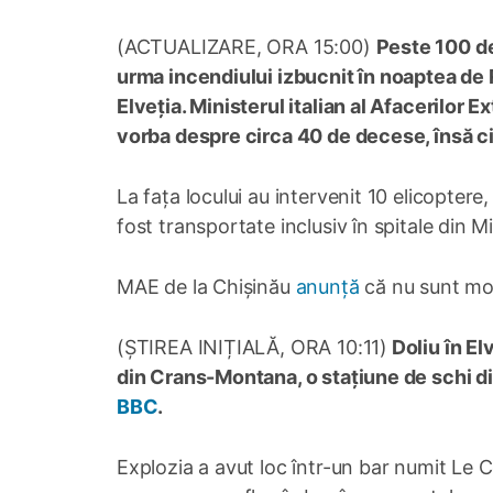
(ACTUALIZARE, ORA 15:00)
Peste 100 de
urma incendiului izbucnit în noaptea de 
Elveția. Ministerul italian al Afacerilor E
vorba despre circa 40 de decese, însă cif
La fața locului au intervenit 10 elicopter
fost transportate inclusiv în spitale din M
MAE de la Chișinău
anunță
că nu sunt mol
(ȘTIREA INIȚIALĂ, ORA 10:11)
Doliu în El
din Crans-Montana, o stațiune de schi din
BBC
.
Explozia a avut loc într-un bar numit Le C