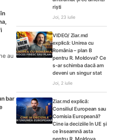
riști
 în
Joi, 23 iulie
na,
i
VIDEO/ Ziar.md
explică: Unirea cu
România – plan B
ane au
pentru R. Moldova? Ce
s-ar schimba dacă am
deveni un singur stat
Joi, 2 iulie
un bar
Ziar.md explică:
e
Consiliul European sau
Comisia Europeană?
Cine ia deciziile în UE și
ce înseamnă asta
pentru R. Moldova