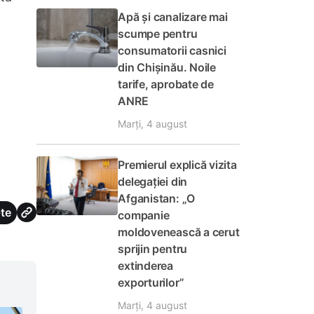
Apă și canalizare mai
scumpe pentru
consumatorii casnici
din Chișinău. Noile
tarife, aprobate de
ANRE
Marți, 4 august
Premierul explică vizita
delegației din
Afganistan: „O
te
companie
moldovenească a cerut
sprijin pentru
extinderea
exporturilor”
Marți, 4 august