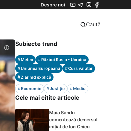
Despre noi
Caută
Subiecte trend
#
#
Meteo
Război Rusia - Ucraina
#
#
Uniunea Europeană
Curs valutar
#
Ziar.md explică
#
#
#
Economie
Justiție
Mediu
Cele mai citite articole
Maia Sandu
comentează demersul
inițiat de Ion Chicu