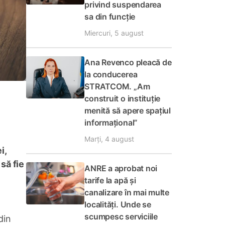
privind suspendarea
sa din funcție
Miercuri, 5 august
Ana Revenco pleacă de
la conducerea
STRATCOM. „Am
construit o instituție
menită să apere spațiul
informațional”
Marți, 4 august
i,
să fie
ANRE a aprobat noi
tarife la apă și
canalizare în mai multe
localități. Unde se
scumpesc serviciile
din