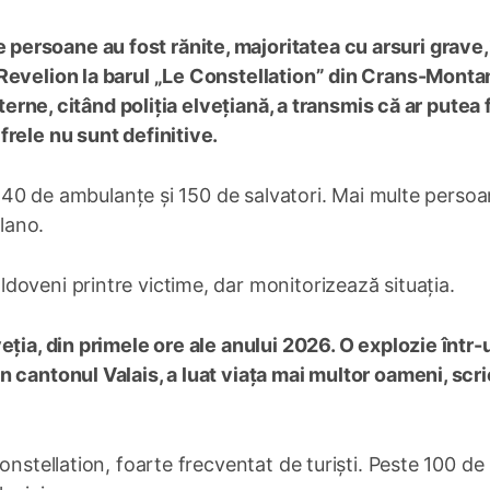
 persoane au fost rănite, majoritatea cu arsuri grave,
Revelion la barul „Le Constellation” din Crans-Monta
xterne, citând poliția elvețiană, a transmis că ar putea f
rele nu sunt definitive.
e, 40 de ambulanțe și 150 de salvatori. Mai multe perso
ilano.
doveni printre victime, dar monitorizează situația.
veția, din primele ore ale anului 2026. O explozie într-
 cantonul Valais, a luat viața mai multor oameni, scri
onstellation, foarte frecventat de turiști. Peste 100 de