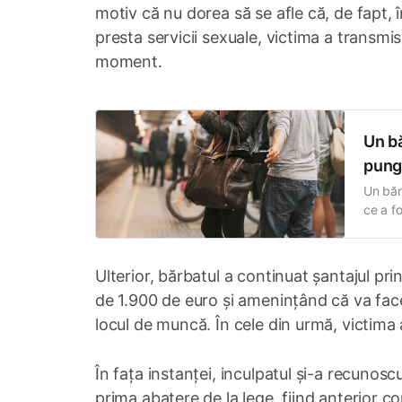
motiv că nu dorea să se afle că, de fapt, 
presta servicii sexuale, victima a transmis
moment.
Un bă
pungă
Un băr
ce a f
public 
mai 20
Ulterior, bărbatul a continuat șantajul pri
de 1.900 de euro și amenințând că va face
locul de muncă. În cele din urmă, victima 
În fața instanței, inculpatul și-a recunosc
prima abatere de la lege, fiind anterior