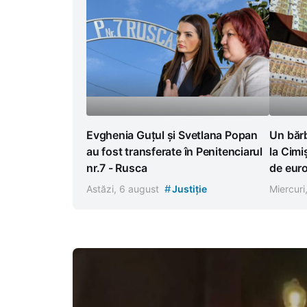
Evghenia Guțul și Svetlana Popan
Un bărb
au fost transferate în Penitenciarul
la Cimi
nr.7 - Rusca
de euro
#
Astăzi, 6 august
Justiție
Miercuri