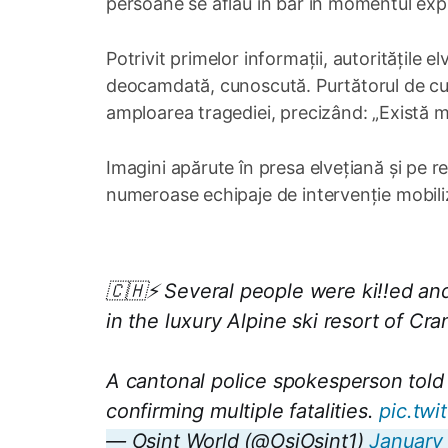
persoane se aflau în bar în momentul expl
Potrivit primelor informații, autoritățile e
deocamdată, cunoscută. Purtătorul de cuvâ
amploarea tragediei, precizând: „Există mai
Imagini apărute în presa elvețiană și pe reț
numeroase echipaje de intervenție mobili
🇨🇭⚡ Several people were ki!!ed and
in the luxury Alpine ski resort of Cr
A cantonal police spokesperson told
confirming multiple fatalities.
pic.tw
— Osint World (@OsiOsint1)
January 