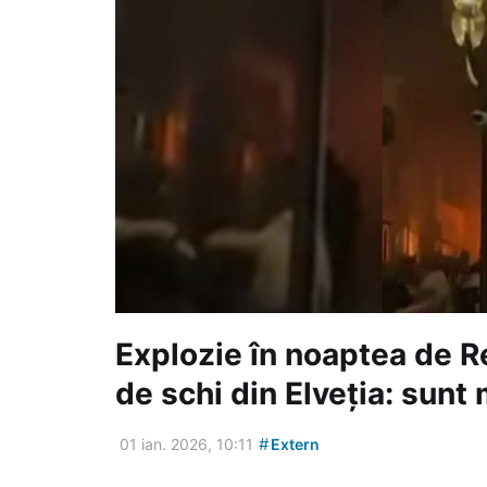
Explozie în noaptea de Re
de schi din Elveția: sunt m
#
01 ian. 2026, 10:11
Extern