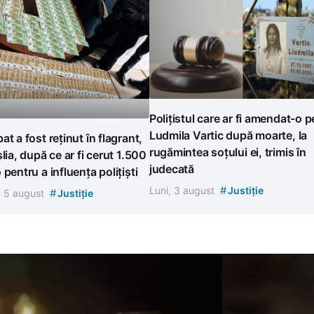
Polițistul care ar fi amendat-o p
Ludmila Vartic după moarte, la
at a fost reținut în flagrant,
rugămintea soțului ei, trimis în
șlia, după ce ar fi cerut 1.500
judecată
 pentru a influența polițiști
#
Luni, 3 august
Justiție
#
, 5 august
Justiție