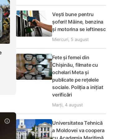
Vești bune pentru
șoferi! Mâine, benzina
și motorina se ieftinesc
Miercuri, 5 august
e
Fete și femei din
Chișinău, filmate cu
ochelari Meta și
publicate pe rețelele
sociale. Poliția a inițiat
verificări
Marți, 4 august
Universitatea Tehnică
a Moldovei va coopera
cu Academia Maritimă