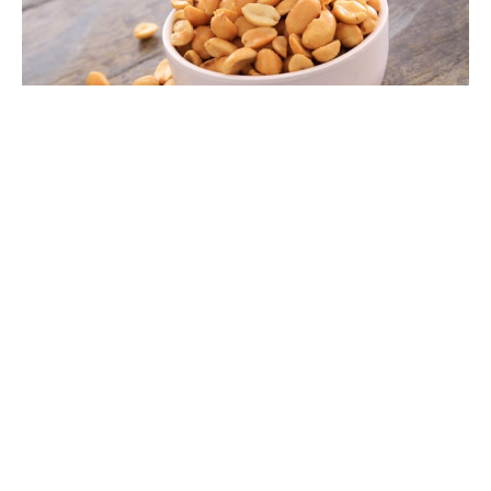
Alertă alimentară pentru arahide
vândute în Carrefour România.
Recomandări pentru consumatorii
din R. Moldova
#
08 mai 2026, 11:55
Social
Consumatorii din Republica Moldova sunt atenționați
în legătură cu o alertă alimentară emisă în România,
care vizează mai multe sortimente de arahide
comercializate în rețeaua Carrefour. Produsele sunt