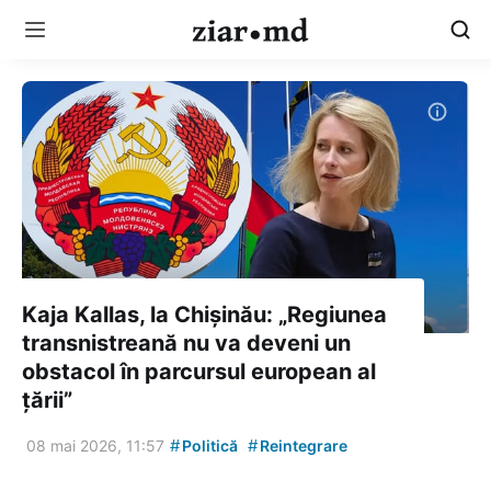
Kaja Kallas, la Chișinău: „Regiunea
transnistreană nu va deveni un
obstacol în parcursul european al
țării”
#
#
08 mai 2026, 11:57
Politică
Reintegrare