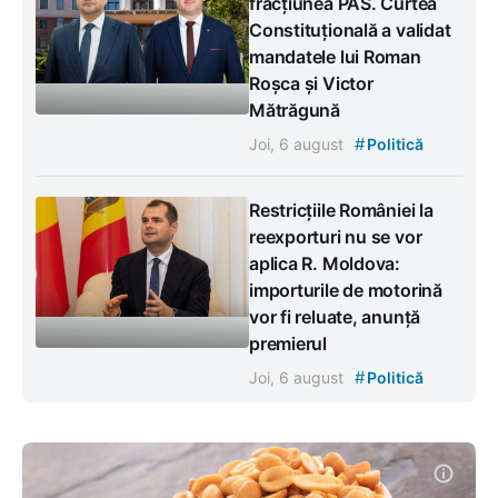
fracțiunea PAS. Curtea
Constituțională a validat
mandatele lui Roman
Roșca și Victor
Mătrăgună
#
Joi, 6 august
Politică
Restricțiile României la
reexporturi nu se vor
aplica R. Moldova:
importurile de motorină
vor fi reluate, anunță
premierul
#
Joi, 6 august
Politică