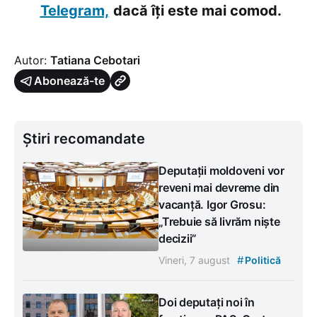
Telegram,
dacă îți este mai comod.
Autor:
Tatiana Cebotari
Abonează-te
Știri recomandate
Deputații moldoveni vor
reveni mai devreme din
vacanță. Igor Grosu:
„Trebuie să livrăm niște
decizii”
#
Vineri, 7 august
Politică
Doi deputați noi în