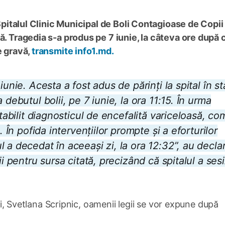
 Spitalul Clinic Municipal de Boli Contagioase de Copii
ă. Tragedia s-a produs pe 7 iunie, la câteva ore după 
e gravă,
transmite info1.md.
unie. Acesta a fost adus de părinți la spital în st
debutul bolii, pe 7 iunie, la ora 11:15. În urma
stabilit diagnosticul de encefalită variceloasă, c
. În pofida intervențiilor prompte și a eforturilor
 a decedat în aceeași zi, la ora 12:32”, au decla
ii pentru sursa citată, precizând că spitalul a ses
lei, Svetlana Scripnic, oamenii legii se vor expune după