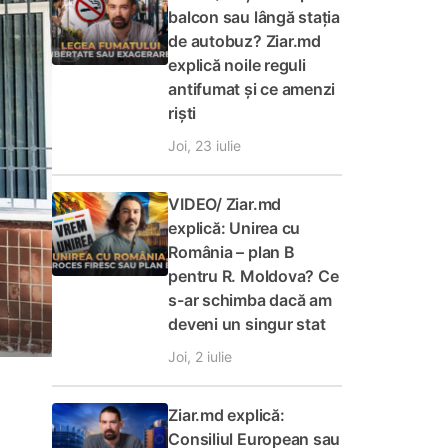
balcon sau lângă stația
de autobuz? Ziar.md
explică noile reguli
antifumat și ce amenzi
riști
Joi, 23 iulie
VIDEO/ Ziar.md
explică: Unirea cu
România – plan B
pentru R. Moldova? Ce
s-ar schimba dacă am
deveni un singur stat
Joi, 2 iulie
Ziar.md explică:
Consiliul European sau