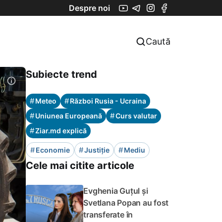
Despre noi
Caută
Subiecte trend
#
#
Meteo
Război Rusia - Ucraina
#
#
Uniunea Europeană
Curs valutar
#
Ziar.md explică
#
#
#
Economie
Justiție
Mediu
Cele mai citite articole
Evghenia Guțul și
Svetlana Popan au fost
transferate în