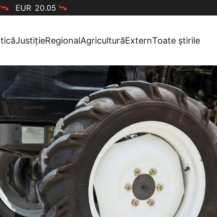
EUR
20.05
itică
Justiție
Regional
Agricultură
Extern
Toate știrile