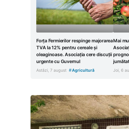
Forța Fermierilor respinge majorarea
Mai mul
TVA la 12% pentru cereale și
Asocia
oleaginoase. Asociația cere discuții
progno
urgente cu Guvernul
jumătat
#
Astăzi, 7 august
Agricultură
Joi, 6 