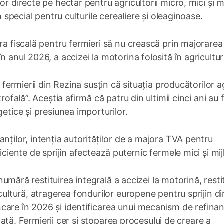
r directe pe hectar pentru agricultorii micro, mici și mij
n special pentru culturile cerealiere și oleaginoase.
ra fiscală pentru fermieri să nu crească prin majorarea
n anul 2026, a accizei la motorina folosită în agricultur
 fermierii din Rezina susțin că situația producătorilor ag
rofală”. Aceștia afirmă că patru din ultimii cinci ani au 
getice și presiunea importurilor.
nților, intenția autorităților de a majora TVA pentru
iciente de sprijin afectează puternic fermele mici și mijl
e numără restituirea integrală a accizei la motorină, resti
cultură, atragerea fondurilor europene pentru sprijin di
care în 2026 și identificarea unui mecanism de refina
 plată. Fermierii cer și stoparea procesului de creare a