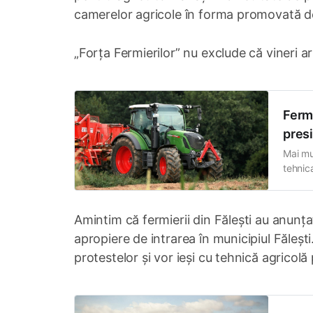
camerelor agricole în forma promovată de 
„Forța Fermierilor” nu exclude că vineri ar
Fermi
presi
Mai mul
tehnica
proble
Protest
în
Amintim că fermierii din Fălești au anunța
apropiere de intrarea în municipiul Fălești.
protestelor și vor ieși cu tehnică agricol