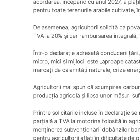
acordarea, începând cu anul 2027, a plățilo
pentru toate terenurile arabile cultivate, î
De asemenea, agricultorii solicită ca pova
TVA la 20% și cer rambursarea integrală, î
Într-o declarație adresată conducerii țării,
micro, mici și mijlocii este „aproape catast
marcați de calamități naturale, crize ener
Agricultorii mai spun că scumpirea carbura
producția agricolă și lipsa unor măsuri suf
Printre solicitările incluse în declarație s
parțială a TVA la motorina folosită în agri
menținerea subvenționării dobânzilor ban
pentru agricultorii aflați în dificultate de