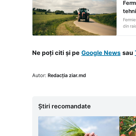
Fermi
tehni
Fermier
din rai
cu tehn
în sat
Ne poți citi și pe
Google News
sau
Autor:
Redacția ziar.md
Știri recomandate