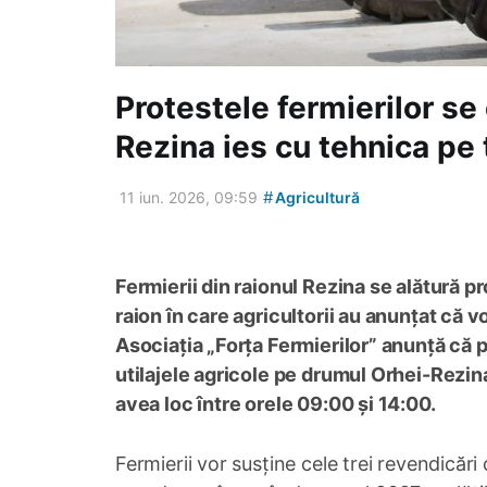
Protestele fermierilor se 
Rezina ies cu tehnica pe
#
11 iun. 2026, 09:59
Agricultură
Fermierii din raionul Rezina se alătură pr
raion în care agricultorii au anunțat că vo
Asociația „Forța Fermierilor” anunță că p
utilajele agricole pe drumul Orhei-Rezina
avea loc între orele 09:00 și 14:00.
Fermierii vor susține cele trei revendicăr