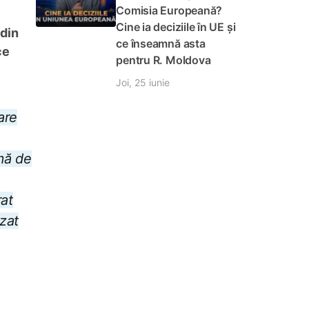
Comisia Europeană?
Cine ia deciziile în UE și
 din
ce înseamnă asta
ce
pentru R. Moldova
Joi, 25 iunie
are
omă de
rat
izat