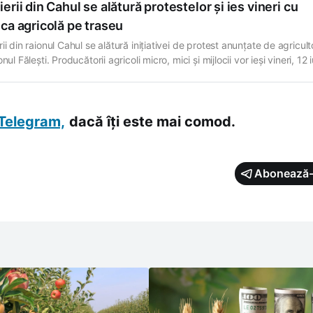
erii din Cahul se alătură protestelor și ies vineri cu
ca agricolă pe traseu
ii din raionul Cahul se alătură inițiativei de protest anunțate de agriculto
onul Fălești. Producătorii agricoli micro, mici și mijlocii vor ieși vineri, 12 
ică și utilaje agricole pe traseul Cantemir - Cahul, în apropiere de intra
ul Andrușul de Jos. Acțiunea va avea loc între
Telegram,
dacă îți este mai comod.
Abonează-