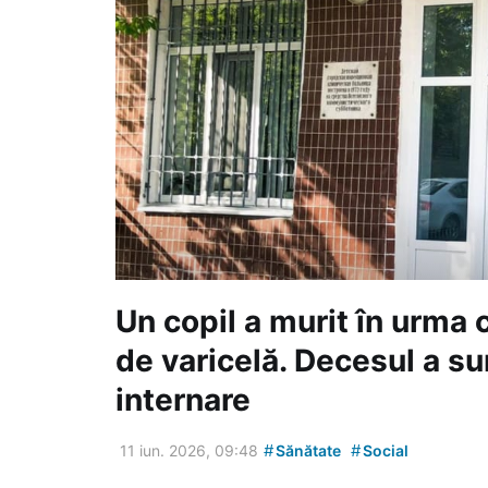
Un copil a murit în urma 
de varicelă. Decesul a su
internare
#
#
11 iun. 2026, 09:48
Sănătate
Social