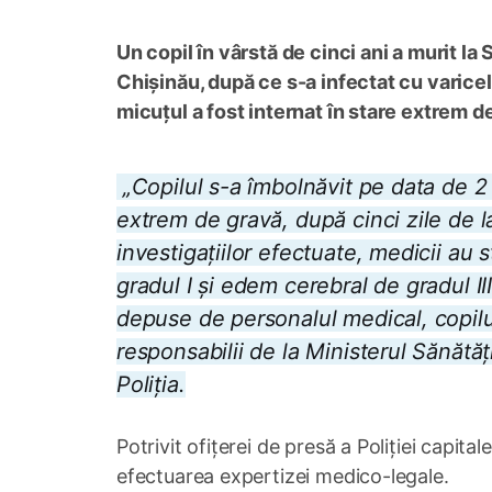
Un copil în vârstă de cinci ani a murit la
Chișinău, după ce s-a infectat cu varicel
micuțul a fost internat în stare extrem d
„Copilul s-a îmbolnăvit pe data de 2 i
extrem de gravă, după cinci zile de la 
investigațiilor efectuate, medicii au 
gradul I și edem cerebral de gradul III
depuse de personalul medical, copilul
responsabilii de la Ministerul Sănătăț
Poliția.
Potrivit ofițerei de presă a Poliției capita
efectuarea expertizei medico-legale.