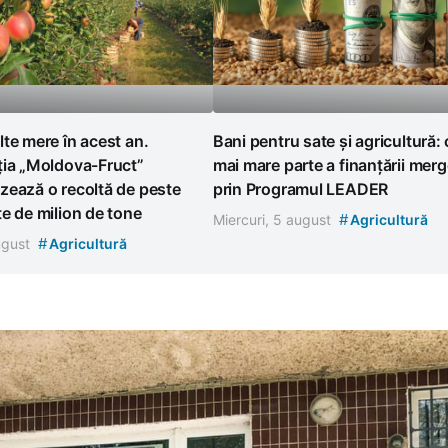
te mere în acest an.
Bani pentru sate și agricultură:
ția „Moldova-Fruct”
mai mare parte a finanțării mer
zează o recoltă de peste
prin Programul LEADER
e de milion de tone
#
Miercuri, 5 august
Agricultură
#
august
Agricultură