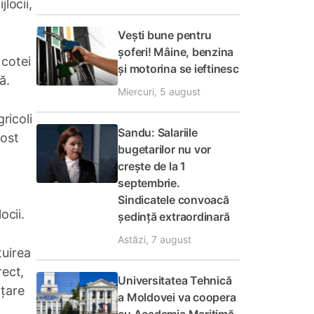
locii,
Vești bune pentru
șoferi! Mâine, benzina
 cotei
și motorina se ieftinesc
ă.
Miercuri, 5 august
ricoli
Sandu: Salariile
fost
bugetarilor nu vor
crește de la 1
septembrie.
Sindicatele convoacă
ocii.
ședință extraordinară
Astăzi, 7 august
tuirea
rect,
Universitatea Tehnică
nțare
a Moldovei va coopera