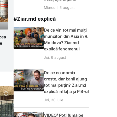
Miercuri, 5 august
#Ziar.md explică
De ce vin tot mai mulți
muncitori din Asia în R.
 cea
Moldova? Ziar.md
ge
explică fenomenul
Joi, 6 august
De ce economia
crește, dar banii ajung
tot mai puțin? Ziar.md
explică inflația și PIB-ul
Joi, 30 iulie
VIDEO/ Poți fuma pe