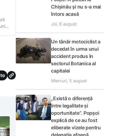
Chișinău și nu s-a mai
întors acasă
rii
Joi, 6 august
iunie,
rea
Un tânăr motociclist a
decedat în urma unui
accident produs în
sectorul Botanica al
capitalei
te
Miercuri, 5 august
„Există o diferență
între legalitate și
oportunitate”. Popșoi
explică de ce au fost
eliberate vizele pentru
delegația afgană