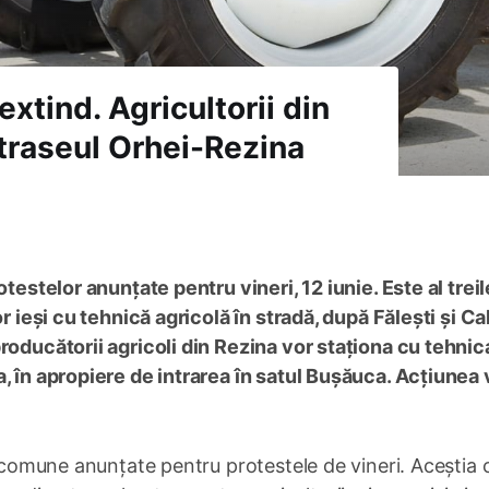
extind. Agricultorii din
 traseul Orhei-Rezina
otestelor anunțate pentru vineri, 12 iunie. Este al trei
r ieși cu tehnică agricolă în stradă, după Fălești și Ca
roducătorii agricoli din Rezina vor staționa cu tehnica
, în apropiere de intrarea în satul Bușăuca. Acțiunea 
i comune anunțate pentru protestele de vineri. Aceștia 