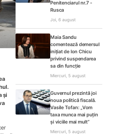
Penitenciarul nr.7 -
Rusca
Joi, 6 august
Maia Sandu
comentează demersul
inițiat de Ion Chicu
privind suspendarea
sa din funcție
Miercuri, 5 august
lea
hul.
Guvernul prezintă joi
 și
noua politică fiscală.
va
Vasile Tofan: „Vom
taxa munca mai puțin
și viciile mai mult”
cer
Miercuri, 5 august