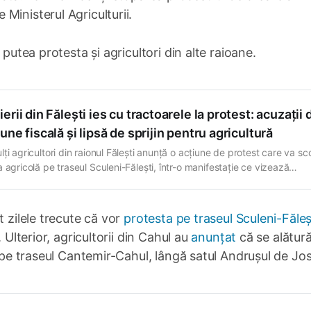
Ministerul Agriculturii.
 putea protesta și agricultori din alte raioane.
erii din Fălești ies cu tractoarele la protest: acuzații 
une fiscală și lipsă de sprijin pentru agricultură
ți agricultori din raionul Fălești anunță o acțiune de protest care va sc
 agricolă pe traseul Sculeni-Fălești, într-o manifestație ce vizează
mele cu care se confruntă fermele mici și mijlocii din Republica Moldov
ul este programat pentru vineri, 12 iunie, și va avea loc în apropierea in
t zilele trecute că vor
protesta pe traseul Sculeni-Făleș
 Ulterior, agricultorii din Cahul au
anunțat
că se alătur
ă pe traseul Cantemir-Cahul, lângă satul Andrușul de Jos