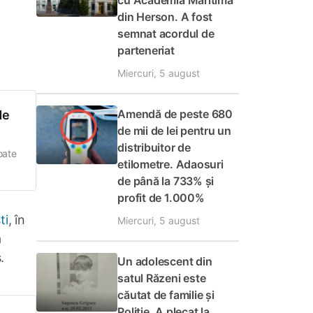
cu Academia Maritimă
din Herson. A fost
semnat acordul de
parteneriat
Miercuri, 5 august
Amendă de peste 680
de
de mii de lei pentru un
distribuitor de
oate
etilometre. Adaosuri
de până la 733% și
a.
profit de 1.000%
trării
ti
, în
Miercuri, 5 august
ă
.
Un adolescent din
satul Răzeni este
căutat de familie și
Poliție. A plecat la