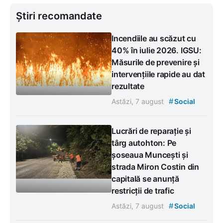
Știri recomandate
Incendiile au scăzut cu
40% în iulie 2026. IGSU:
Măsurile de prevenire și
intervențiile rapide au dat
rezultate
#
Astăzi, 7 august
Social
Lucrări de reparație și
târg autohton: Pe
șoseaua Muncești și
strada Miron Costin din
capitală se anunță
restricții de trafic
#
Astăzi, 7 august
Social