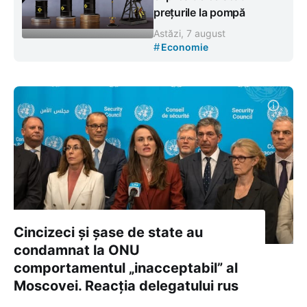
prețurile la pompă
Astăzi, 7 august
#
Economie
Cincizeci și șase de state au
condamnat la ONU
comportamentul „inacceptabil” al
Moscovei. Reacția delegatului rus