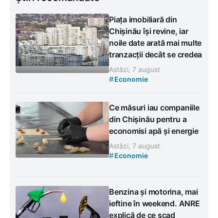
Piața imobiliară din
Chișinău își revine, iar
noile date arată mai multe
tranzacții decât se credea
Astăzi, 7 august
#
Economie
Ce măsuri iau companiile
din Chișinău pentru a
economisi apă și energie
Astăzi, 7 august
#
Economie
Benzina și motorina, mai
ieftine în weekend. ANRE
explică de ce scad