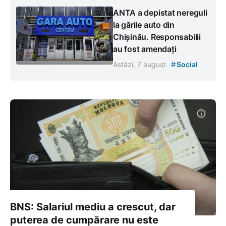
ANTA a depistat nereguli
la gările auto din
Chișinău. Responsabilii
au fost amendați
#
Astăzi, 7 august
Social
BNS: Salariul mediu a crescut, dar
puterea de cumpărare nu este