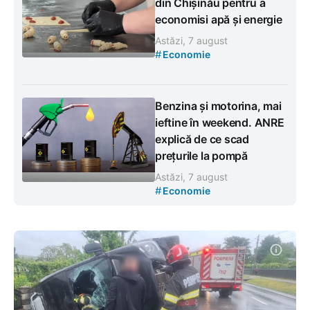
din Chișinău pentru a
economisi apă și energie
Astăzi, 7 august
#
Economie
Benzina și motorina, mai
ieftine în weekend. ANRE
explică de ce scad
prețurile la pompă
Astăzi, 7 august
#
Economie