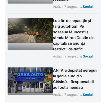
#
Astăzi, 7 august
Social
Lucrări de reparație și
târg autohton: Pe
șoseaua Muncești și
strada Miron Costin din
capitală se anunță
restricții de trafic
#
Astăzi, 7 august
Social
ANTA a depistat nereguli
la gările auto din
Chișinău. Responsabilii
au fost amendați
#
Astăzi, 7 august
Social