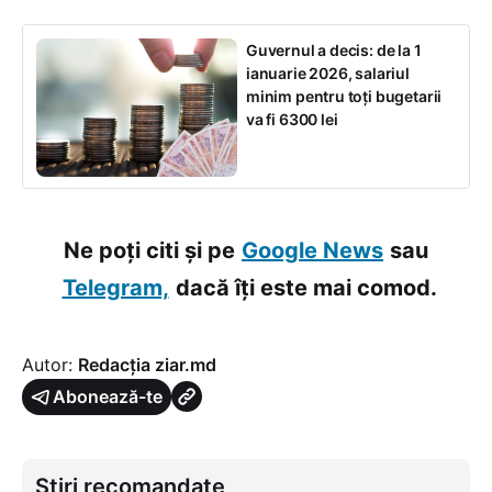
Guvernul a decis: de la 1
ianuarie 2026, salariul
minim pentru toți bugetarii
va fi 6300 lei
Ne poți citi și pe
Google News
sau
Telegram,
dacă îți este mai comod.
Autor:
Redacția ziar.md
Abonează-te
Știri recomandate