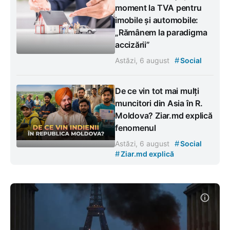
moment la TVA pentru
imobile și automobile:
„Rămânem la paradigma
accizării”
#
Astăzi, 6 august
Social
De ce vin tot mai mulți
muncitori din Asia în R.
Moldova? Ziar.md explică
fenomenul
#
Astăzi, 6 august
Social
#
Ziar.md explică