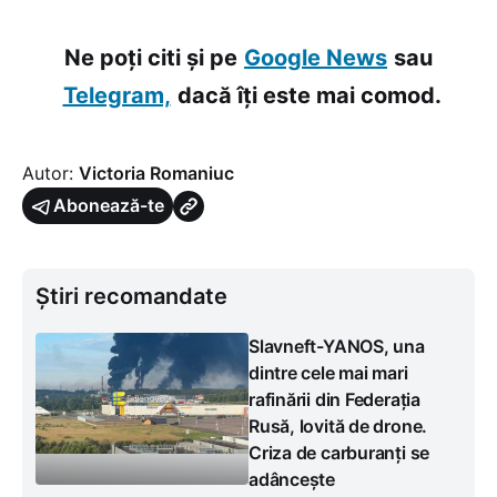
Ne poți citi și pe
Google News
sau
Telegram,
dacă îți este mai comod.
Autor:
Victoria Romaniuc
Abonează-te
Știri recomandate
Slavneft-YANOS, una
dintre cele mai mari
rafinării din Federația
Rusă, lovită de drone.
Criza de carburanți se
adâncește