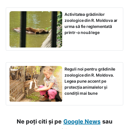
Activitatea grădinilor
zoologice din R. Moldova ar
urma să fie reglementată
printr-o nouă lege
Reguli noi pentru grădinile
zoologice din R. Moldova.
Legea pune accent pe
protecția animalelor și
condiții mai bune
Ne poți citi și pe
Google News
sau