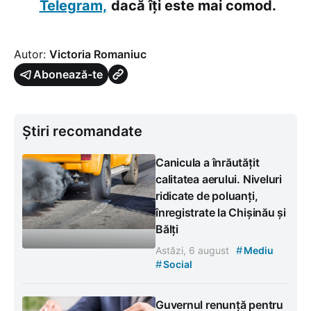
Telegram,
dacă îți este mai comod.
Autor:
Victoria Romaniuc
Abonează-te
Știri recomandate
Canicula a înrăutățit
calitatea aerului. Niveluri
ridicate de poluanți,
înregistrate la Chișinău și
Bălți
#
Astăzi, 6 august
Mediu
#
Social
Guvernul renunță pentru