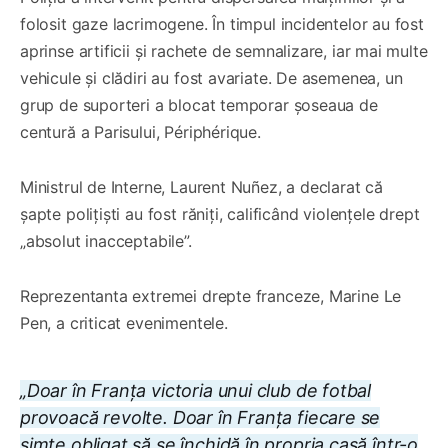
folosit gaze lacrimogene. În timpul incidentelor au fost
aprinse artificii și rachete de semnalizare, iar mai multe
vehicule și clădiri au fost avariate. De asemenea, un
grup de suporteri a blocat temporar șoseaua de
centură a Parisului, Périphérique.
Ministrul de Interne, Laurent Nuñez, a declarat că
șapte polițiști au fost răniți, calificând violențele drept
„absolut inacceptabile”.
Reprezentanta extremei drepte franceze, Marine Le
Pen, a criticat evenimentele.
„Doar în Franța victoria unui club de fotbal
provoacă revolte. Doar în Franța fiecare se
simte obligat să se închidă în propria casă într-o