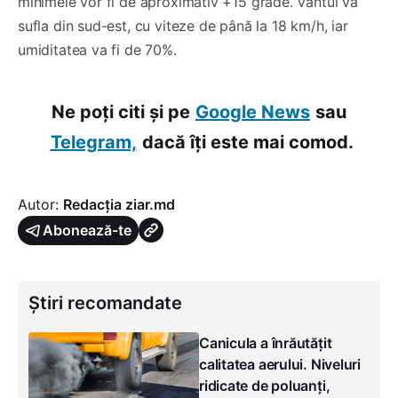
minimele vor fi de aproximativ +15 grade. Vântul va
sufla din sud-est, cu viteze de până la 18 km/h, iar
umiditatea va fi de 70%.
Ne poți citi și pe
Google News
sau
Telegram,
dacă îți este mai comod.
Autor:
Redacția ziar.md
Abonează-te
Știri recomandate
Canicula a înrăutățit
calitatea aerului. Niveluri
ridicate de poluanți,