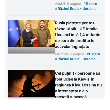
#
Astăzi, 6 august
Extern
#
Război Rusia - Ucraina
Rusia plătește pentru
războiul său. UE trimite
Ucrainei încă 1,4 miliarde
de euro din profiturile
activelor înghețate
#
Miercuri, 5 august
Extern
#
Război Rusia - Ucraina
Cel puțin 17 persoane au
fost ucise la Kiev și în
regiunea Kiev. Ucraina nu
a interceptat nicio
rachetă rusească
#
Miercuri, 5 august
Extern
#
Război Rusia - Ucraina