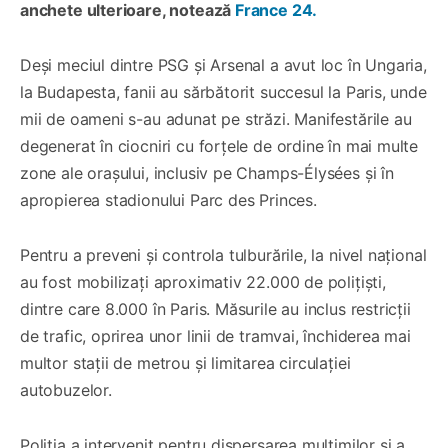
anchete ulterioare, notează
France 24.
Deși meciul dintre PSG și Arsenal a avut loc în Ungaria,
la Budapesta, fanii au sărbătorit succesul la Paris, unde
mii de oameni s-au adunat pe străzi. Manifestările au
degenerat în ciocniri cu forțele de ordine în mai multe
zone ale orașului, inclusiv pe Champs-Élysées și în
apropierea stadionului Parc des Princes.
Pentru a preveni și controla tulburările, la nivel național
au fost mobilizați aproximativ 22.000 de polițiști,
dintre care 8.000 în Paris. Măsurile au inclus restricții
de trafic, oprirea unor linii de tramvai, închiderea mai
multor stații de metrou și limitarea circulației
autobuzelor.
Poliția a intervenit pentru dispersarea mulțimilor și a