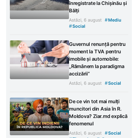
înregistrate la Chișinău și
Bălți
#
Astăzi, 6 august
Mediu
#
Social
Guvernul renunță pentru
moment la TVA pentru
imobile și automobile:
„Rămânem la paradigma
accizării”
#
Astăzi, 6 august
Social
De ce vin tot mai mulți
muncitori din Asia în R.
Moldova? Ziar.md explică
fenomenul
#
Astăzi, 6 august
Social