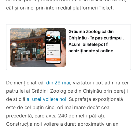
cât și online, prin intermediul platformei iTicket⁠.
Grădina Zoologică din
Chișinău - în pas cu timpul.
Acum, biletele pot fi
achiziționate și online
De menționat că,
din 29 mai
, vizitatorii pot admira cei
patru lei ai Grădinii Zoologice din Chișinău prin pereții
de sticlă
ai unei voliere noi
. Suprafața expozițională
este de cel puțin cinci ori mai mare decât cea
precedentă, care avea 240 de metri pătrați.
Construcția noii voliere a durat aproximativ un an.