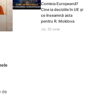
Comisia Europeană?
Cine ia deciziile în UE și
ce înseamnă asta
pentru R. Moldova
Joi, 25 iunie
mele
e de