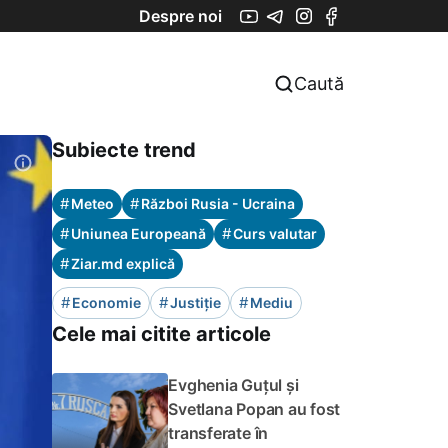
Despre noi
Caută
Subiecte trend
#
#
Meteo
Război Rusia - Ucraina
#
#
Uniunea Europeană
Curs valutar
#
Ziar.md explică
#
#
#
Economie
Justiție
Mediu
Cele mai citite articole
Evghenia Guțul și
Svetlana Popan au fost
transferate în