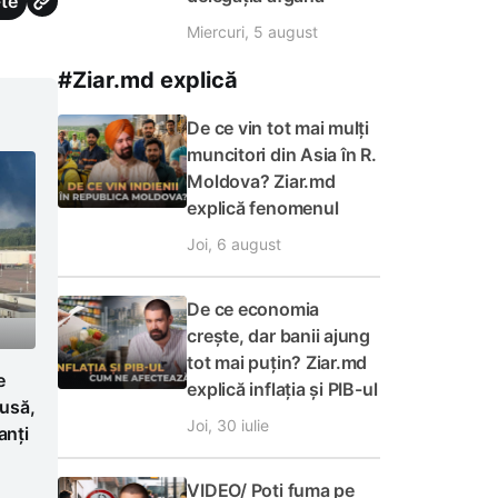
te
Miercuri, 5 august
#Ziar.md explică
De ce vin tot mai mulți
muncitori din Asia în R.
Moldova? Ziar.md
explică fenomenul
Joi, 6 august
De ce economia
crește, dar banii ajung
tot mai puțin? Ziar.md
e
explică inflația și PIB-ul
Rusă,
Joi, 30 iulie
anți
VIDEO/ Poți fuma pe