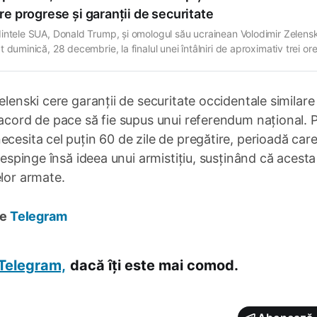
e progrese și garanții de securitate
intele SUA, Donald Trump, și omologul său ucrainean Volodimir Zelensk
 duminică, 28 decembrie, la finalul unei întâlniri de aproximativ trei ore
nța Mar-a-Lago din Florida, că negocierile pentru încheierea războiului
 Ucraina și Rusia au avansat semnificativ și sunt mai aproape ca niciod
potențial acord
elenski cere garanții de securitate occidentale similare
 acord de pace să fie supus unui referendum național. P
cesita cel puțin 60 de zile de pregătire, perioadă care
respinge însă ideea unui armistițiu, susținând că acesta
elor armate.
pe
Telegram
Telegram,
dacă îți este mai comod.