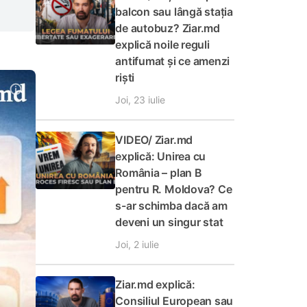
balcon sau lângă stația
de autobuz? Ziar.md
explică noile reguli
antifumat și ce amenzi
riști
Joi, 23 iulie
VIDEO/ Ziar.md
explică: Unirea cu
România – plan B
pentru R. Moldova? Ce
s-ar schimba dacă am
deveni un singur stat
Joi, 2 iulie
Ziar.md explică:
Consiliul European sau