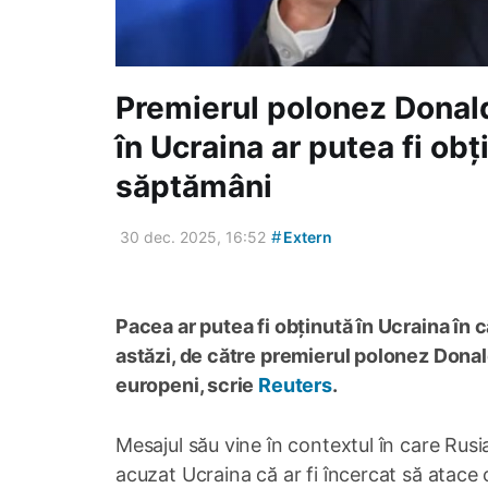
Premierul polonez Donal
în Ucraina ar putea fi obț
săptămâni
#
30 dec. 2025, 16:52
Extern
Pacea ar putea fi obținută în Ucraina în 
astăzi, de către premierul polonez Donald
europeni, scrie
Reuters
.
Mesajul său vine în contextul în care Rusia
acuzat Ucraina că ar fi încercat să atace 