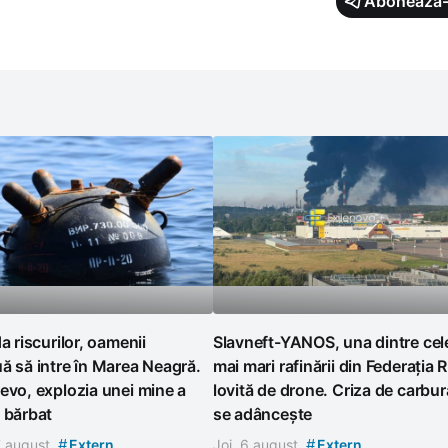
Abonează-
da riscurilor, oamenii
Slavneft-YANOS, una dintre cel
ă să intre în Marea Neagră.
mai mari rafinării din Federația 
evo, explozia unei mine a
lovită de drone. Criza de carbur
 bărbat
se adâncește
#
#
7 august
Extern
Joi, 6 august
Extern