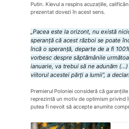
Putin. Kievul a respins acuzațiile, califi
prezentat dovezi în acest sens.
„Pacea este la orizont, nu există nic
speranță că acest război se poate înc
încă o speranță, departe de a fi 100%
vorbesc despre săptămânile următoar
ianuarie, va trebui să ne adunăm (…) 
viitorul acestei părți a lumii”, a decl
Premierul Poloniei consideră că garanțiile
reprezintă un motiv de optimism privind în
putea fi nevoit să accepte anumite compro