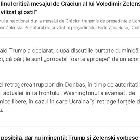
inul critică mesajul de Crăciun al lui Volodimir Zelens
vilizat și ostil”
nul a reacționat dur la mesajul de Crăciun transmis de președintele Ucra
ir Zelenski. Purtătorul de cuvânt al președintelui Federației Ruse, Dmit
 a declarat că discursul liderului ucrainean ar fi fost „straniu”, „neciviliz
n de ostilitate”. „Necivilizat, plin de ostilitate, seamănă cu un om puțin
t. Se pune
ald Trump a declarat, după discuțiile purtate duminică
, că părțile sunt „probabil foarte aproape” de un aco
inei retragerea trupelor din Donbas, în timp ce autorități
 actualei linii a frontului. Washingtonul a avansat, de
e libere, în cazul în care Ucraina își retrage forțele d
u.
posibilă, dar nu iminentă: Trump și Zelenski vorbesc