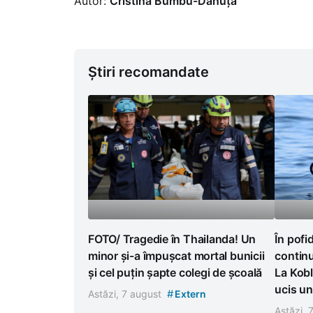
Autor:
Cristina Bumbu-Danuța
Știri recomandate
FOTO/ Tragedie în Thailanda! Un
În pofi
minor și-a împușcat mortal bunicii
continu
și cel puțin șapte colegi de școală
La Kobl
ucis un
#
Astăzi, 7 august
Extern
Astăzi, 