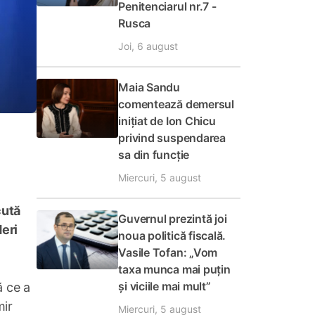
Penitenciarul nr.7 -
Rusca
Joi, 6 august
Maia Sandu
comentează demersul
inițiat de Ion Chicu
privind suspendarea
sa din funcție
Miercuri, 5 august
cută
Guvernul prezintă joi
deri
noua politică fiscală.
Vasile Tofan: „Vom
taxa munca mai puțin
și viciile mai mult”
ă ce a
mir
Miercuri, 5 august