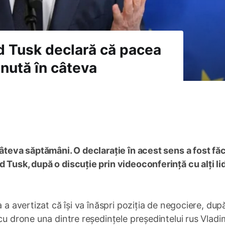
d Tusk declară că pacea
inută în câteva
câteva săptămâni. O declarație în acest sens a fost fă
 Tusk, după o discuție prin videoconferință cu alți li
 a avertizat că își va înăspri poziția de negociere, dup
cu drone una dintre reședințele președintelui rus Vladi