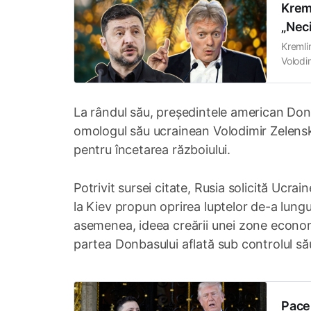
Kreml
„Neci
Kremli
Volodim
Peskov,
și „pli
adecva
La rândul său, președintele american Don
omologul său ucrainean Volodimir Zelenski
pentru încetarea războiului.
Potrivit sursei citate, Rusia solicită Ucra
la Kiev propun oprirea luptelor de-a lungul
asemenea, ideea creării unei zone economic
partea Donbasului aflată sub controlul să
Pace 