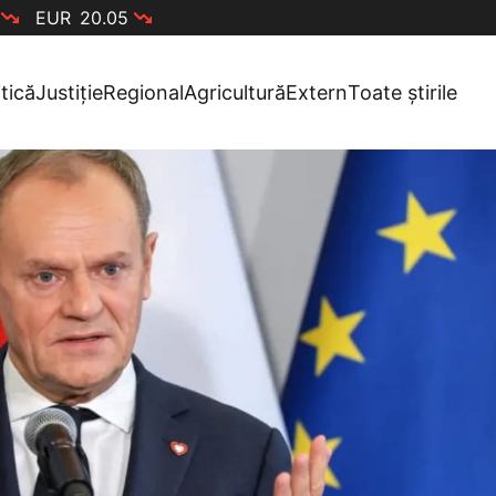
EUR
20.05
itică
Justiție
Regional
Agricultură
Extern
Toate știrile