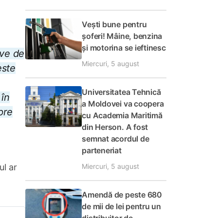
Vești bune pentru
șoferi! Mâine, benzina
și motorina se ieftinesc
ive de
Miercuri, 5 august
este
,
Universitatea Tehnică
 în
a Moldovei va coopera
pre
cu Academia Maritimă
din Herson. A fost
semnat acordul de
parteneriat
Miercuri, 5 august
ul ar
Amendă de peste 680
de mii de lei pentru un