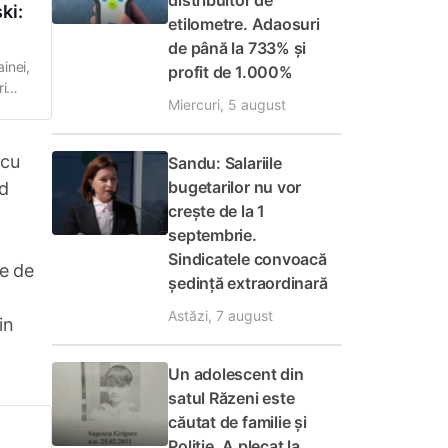
distribuitor de
ki:
etilometre. Adaosuri
de până la 733% și
inei,
profit de 1.000%
ri
Miercuri, 5 august
at”
 cu
Sandu: Salariile
bugetarilor nu vor
rd
crește de la 1
septembrie.
Sindicatele convoacă
le de
ședință extraordinară
Astăzi, 7 august
in
Un adolescent din
satul Răzeni este
căutat de familie și
Poliție. A plecat la