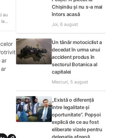
Chișinău și nu s-a mai
întors acasă
i au
 la
Joi, 6 august
ată
Un tânăr motociclist a
 celor
decedat în urma unui
otrivit
accident produs în
 ar
sectorul Botanica al
 ar
capitalei
Miercuri, 5 august
„Există o diferență
între legalitate și
oportunitate”. Popșoi
explică de ce au fost
eliberate vizele pentru
delegația afgană