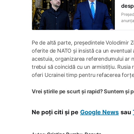
despr
Președ
anunțat
reședi
dintre
de un 
Pe de altă parte, președintele Volodimir Z
oferite de NATO și insistă ca un eventual
acestuia, organizarea referendumului ar ne
trebui să coincidă cu un armistițiu. Rusia 
oferi Ucrainei timp pentru refacerea forț
Vrei știrile pe scurt și rapid? Suntem și 
Ne poți citi și pe
Google News
sau