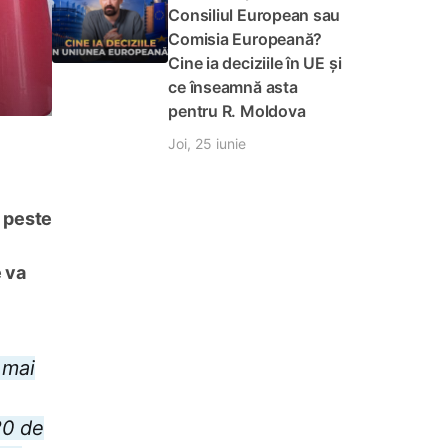
Consiliul European sau
Comisia Europeană?
Cine ia deciziile în UE și
ce înseamnă asta
pentru R. Moldova
Joi, 25 iunie
e peste
e va
 mai
20 de