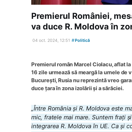
Premierul României, mesa
va duce R. Moldova în zona
#
04 oct. 2024, 12:51
Politică
Premierul român Marcel Ciolacu, aflat la
16 zile urmează să meargă la urnele de vo
București, Rusia nu reprezintă vreo garan
duce țara în zona izolării și a sărăciei.
„Între România și R. Moldova este mai
mic, fratele mai mare. Suntem frați 
integrarea R. Moldova în UE. Ca și c