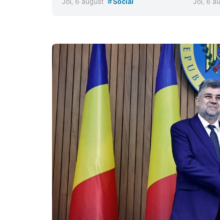
#
Joi, 6 august
Social
Joi, 6 