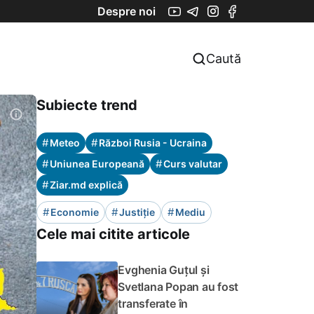
Despre noi
Caută
Subiecte trend
#
#
Meteo
Război Rusia - Ucraina
#
#
Uniunea Europeană
Curs valutar
#
Ziar.md explică
#
#
#
Economie
Justiție
Mediu
Cele mai citite articole
Evghenia Guțul și
Svetlana Popan au fost
transferate în