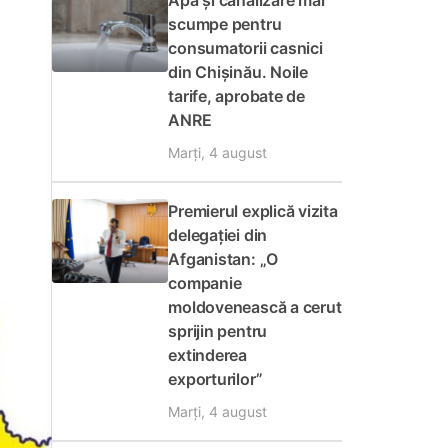
Apă și canalizare mai
scumpe pentru
consumatorii casnici
din Chișinău. Noile
tarife, aprobate de
ANRE
Marți, 4 august
Premierul explică vizita
delegației din
Afganistan: „O
companie
moldovenească a cerut
sprijin pentru
extinderea
exporturilor”
Marți, 4 august