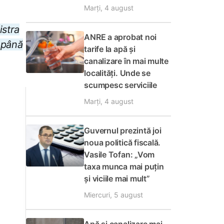
Marți, 4 august
istra
ANRE a aprobat noi
e până
tarife la apă și
canalizare în mai multe
localități. Unde se
scumpesc serviciile
Marți, 4 august
Guvernul prezintă joi
noua politică fiscală.
Vasile Tofan: „Vom
taxa munca mai puțin
și viciile mai mult”
Miercuri, 5 august