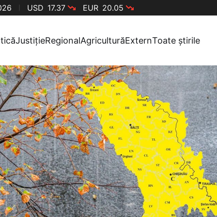
2026
USD
17.37
EUR
20.05
itică
Justiție
Regional
Agricultură
Extern
Toate știrile