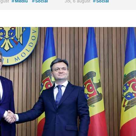
#
#
#
august
Mediu
Social
Joi, 6 august
Social