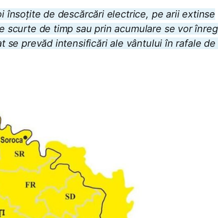
i însoțite de descărcări electrice, pe arii extinse
le scurte de timp sau prin acumulare se vor înreg
at se prevăd intensificări ale vântului în rafale d