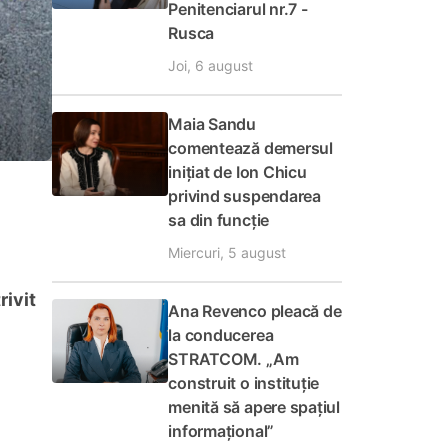
Penitenciarul nr.7 -
Rusca
Joi, 6 august
Maia Sandu
comentează demersul
inițiat de Ion Chicu
privind suspendarea
sa din funcție
Miercuri, 5 august
rivit
Ana Revenco pleacă de
la conducerea
STRATCOM. „Am
construit o instituție
menită să apere spațiul
informațional”