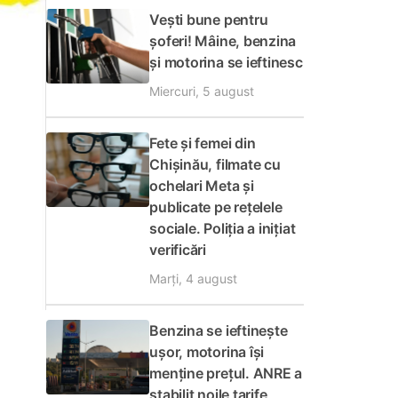
Vești bune pentru
șoferi! Mâine, benzina
și motorina se ieftinesc
Miercuri, 5 august
Fete și femei din
Chișinău, filmate cu
ochelari Meta și
publicate pe rețelele
sociale. Poliția a inițiat
verificări
Marți, 4 august
Benzina se ieftinește
ușor, motorina își
menține prețul. ANRE a
stabilit noile tarife