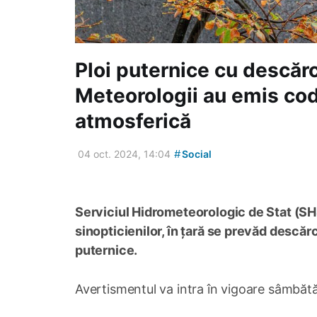
Ploi puternice cu descărc
Meteorologii au emis cod
atmosferică
#
04 oct. 2024, 14:04
Social
Serviciul Hidrometeorologic de Stat (SHS
sinopticienilor, în țară se prevăd descărc
puternice.
Avertismentul va intra în vigoare sâmbătă s