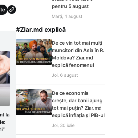
pentru 5 august
te
Marți, 4 august
#Ziar.md explică
De ce vin tot mai mulți
muncitori din Asia în R.
Moldova? Ziar.md
explică fenomenul
Joi, 6 august
De ce economia
crește, dar banii ajung
tot mai puțin? Ziar.md
t la
explică inflația și PIB-ul
le:
Joi, 30 iulie
i”