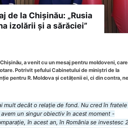
j de la Chișinău: „Rusia
 izolării și a sărăciei”
 Chișinău, a venit cu un mesaj pentru moldoveni, car
tare. Potrivit șefului Cabinetului de miniștri de la
ție pentru R. Moldova și cetățenii ei, ci din contra, n
 mult decât o relație de fond. Nu cred în fratele
și avem un singur obiectiv în acest moment -
omparație, în acest an, în România se investesc 