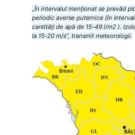
„În intervalul menționat se prevăd plo
periodic averse puternice (în interva
cantități de apă de 15-49 l/m2 ). Izol
la 15-20 m/s”, transmit meteorologii.