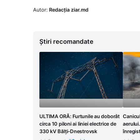
Autor:
Redacția ziar.md
Știri recomandate
ULTIMA ORĂ: Furtunile au doborât
Canicul
circa 10 piloni ai liniei electrice de
aerului
330 kV Bălți-Dnestrovsk
înregist