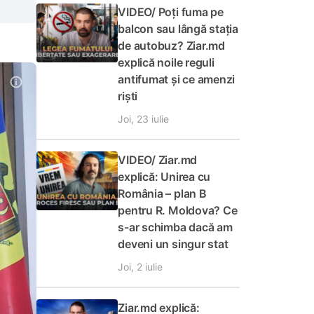
VIDEO/ Poți fuma pe
balcon sau lângă stația
de autobuz? Ziar.md
explică noile reguli
antifumat și ce amenzi
riști
Joi, 23 iulie
VIDEO/ Ziar.md
explică: Unirea cu
România – plan B
pentru R. Moldova? Ce
s-ar schimba dacă am
deveni un singur stat
Joi, 2 iulie
Ziar.md explică: