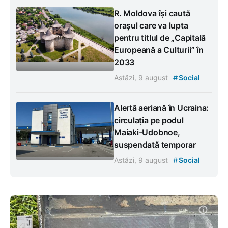
R. Moldova își caută
orașul care va lupta
pentru titlul de „Capitală
Europeană a Culturii” în
2033
#
Astăzi, 9 august
Social
Alertă aeriană în Ucraina:
circulația pe podul
Maiaki-Udobnoe,
suspendată temporar
#
Astăzi, 9 august
Social