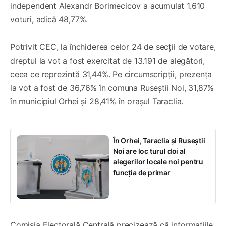
independent Alexandr Borimecicov a acumulat 1.610
voturi, adică 48,77%.
Potrivit CEC, la închiderea celor 24 de secții de votare,
dreptul la vot a fost exercitat de 13.191 de alegători,
ceea ce reprezintă 31,44%. Pe circumscripții, prezența
la vot a fost de 36,76% în comuna Ruseștii Noi, 31,87%
în municipiul Orhei și 28,41% în orașul Taraclia.
În Orhei, Taraclia și Ruseștii
Noi are loc turul doi al
alegerilor locale noi pentru
funcția de primar
Comisia Electorală Centrală precizează că informațiile