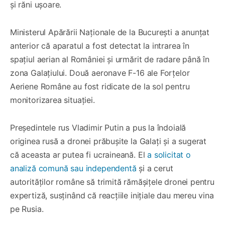
și răni ușoare.
Ministerul Apărării Naționale de la București a anunțat
anterior că aparatul a fost detectat la intrarea în
spațiul aerian al României și urmărit de radare până în
zona Galațiului. Două aeronave F-16 ale Forțelor
Aeriene Române au fost ridicate de la sol pentru
monitorizarea situației.
Președintele rus Vladimir Putin a pus la îndoială
originea rusă a dronei prăbușite la Galați și a sugerat
că aceasta ar putea fi ucraineană. El
a solicitat o
analiză comună sau independentă
și a cerut
autorităților române să trimită rămășițele dronei pentru
expertiză, susținând că reacțiile inițiale dau mereu vina
pe Rusia.