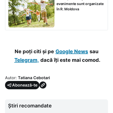
evenimente sunt organizate
în R. Moldova
Ne poți citi și pe
Google News
sau
Telegram,
dacă îți este mai comod.
Autor:
Tatiana Cebotari
Abonează-te
Știri recomandate