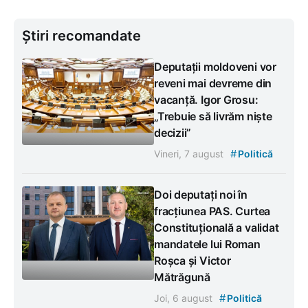
Știri recomandate
Deputații moldoveni vor
reveni mai devreme din
vacanță. Igor Grosu:
„Trebuie să livrăm niște
decizii”
#
Vineri, 7 august
Politică
Doi deputați noi în
fracțiunea PAS. Curtea
Constituțională a validat
mandatele lui Roman
Roșca și Victor
Mătrăgună
#
Joi, 6 august
Politică