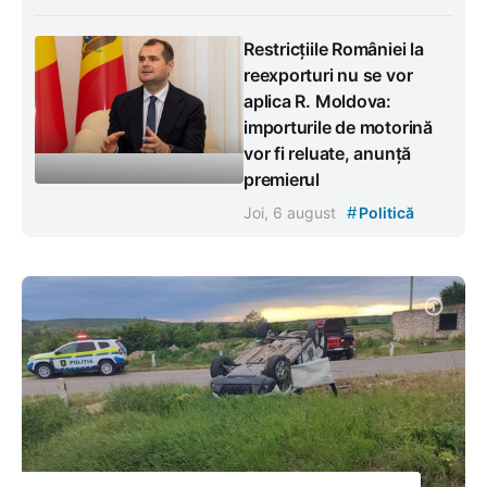
Restricțiile României la
reexporturi nu se vor
aplica R. Moldova:
importurile de motorină
vor fi reluate, anunță
premierul
#
Joi, 6 august
Politică