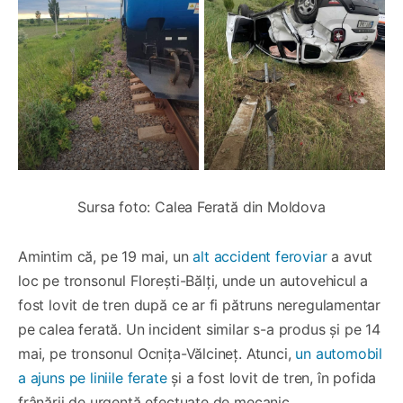
Sursa foto: Calea Ferată din Moldova
Amintim că, pe 19 mai, un
alt accident feroviar
a avut
loc pe tronsonul Florești-Bălți, unde un autovehicul a
fost lovit de tren după ce ar fi pătruns neregulamentar
pe calea ferată. Un incident similar s-a produs și pe 14
mai, pe tronsonul Ocnița-Vălcineț. Atunci,
un automobil
a ajuns pe liniile ferate
și a fost lovit de tren, în pofida
frânării de urgență efectuate de mecanic.