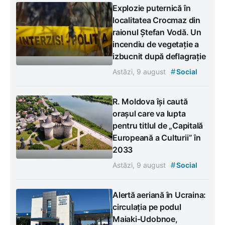
Explozie puternică în
localitatea Crocmaz din
raionul Ștefan Vodă. Un
incendiu de vegetație a
izbucnit după deflagrație
#
Astăzi, 9 august
Social
R. Moldova își caută
orașul care va lupta
pentru titlul de „Capitală
Europeană a Culturii” în
2033
#
Astăzi, 9 august
Social
Alertă aeriană în Ucraina:
circulația pe podul
Maiaki-Udobnoe,