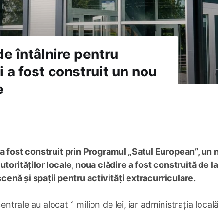
e întâlnire pentru
i a fost construit un nou
e
 a fost construit prin Programul „Satul European”, un 
torităților locale, noua clădire a fost construită de l
scenă și spații pentru activități extracurriculare.
centrale au alocat 1 milion de lei, iar administrația local