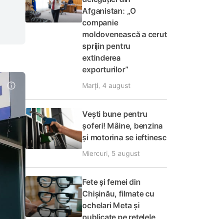
Afganistan: „O
companie
moldovenească a cerut
sprijin pentru
extinderea
exporturilor”
Marți, 4 august
Vești bune pentru
șoferi! Mâine, benzina
și motorina se ieftinesc
Miercuri, 5 august
Fete și femei din
Chișinău, filmate cu
ochelari Meta și
publicate pe rețelele