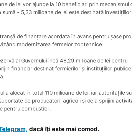
oane de lei vor ajunge la 10 beneficiari prin mecanismul 
 sumă - 5,33 milioane de lei este destinată investițiilor
a tranșă de finanțare acordată în avans pentru șase pro
e vizând modernizarea fermelor zootehnice.
ezervă al Guvernului încă 48,29 milioane de lei pentru
in financiar destinat fermierilor și instituțiilor publice
ă.
a alocat în total 110 milioane de lei, iar autoritățile su
portate de producătorii agricoli și de a sprijini activită
ate pentru combustibil.
Telegram,
dacă îți este mai comod.