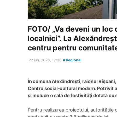
FOTO/ „Va deveni un loc d
localnici”. La Alexăndreșt
centru pentru comunitat
#
22 iun. 2026, 17:36
Regional
În comuna Alexăndrești, raionul Rîșcani,
Centru social-cultural modern. Potrivit au
și include o sală de festivități dotată cu 
Pentru realizarea proiectului, autoritățile 
contribuit cu peste 2,6 milioane de lei.