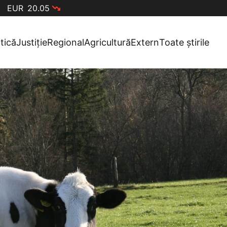
EUR
20.05
itică
Justiție
Regional
Agricultură
Extern
Toate știrile