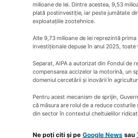
milioane de lei. Dintre acestea, 9,53 mili
plată postinvestiție, iar peste jumătate din
exploatațiile zootehnice.
Alte 9,73 milioane de lei reprezintă prim
investiționale depuse în anul 2025, toat
Separat, AIPA a autorizat din Fondul de r
compensarea accizelor la motorină, un sprij
domeniul cercetării și inovării în agricultur
Pentru acest mecanism de sprijin, Guvernul 
că măsura are rolul de a reduce costurile su
din sector în contextul cheltuielilor ridic
Ne poți citi și pe
Google News
sau