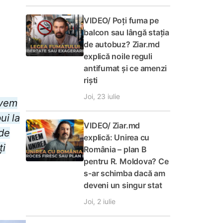
VIDEO/ Poți fuma pe
balcon sau lângă stația
de autobuz? Ziar.md
explică noile reguli
antifumat și ce amenzi
riști
Joi, 23 iulie
avem
ui la
VIDEO/ Ziar.md
 de
explică: Unirea cu
ți
România – plan B
pentru R. Moldova? Ce
s-ar schimba dacă am
deveni un singur stat
Joi, 2 iulie