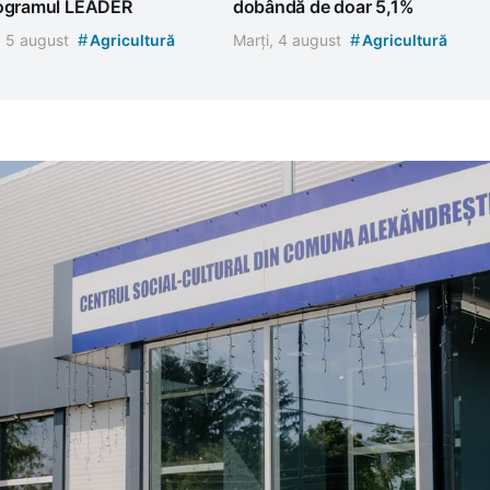
rogramul LEADER
dobândă de doar 5,1%
#
#
, 5 august
Agricultură
Marți, 4 august
Agricultură