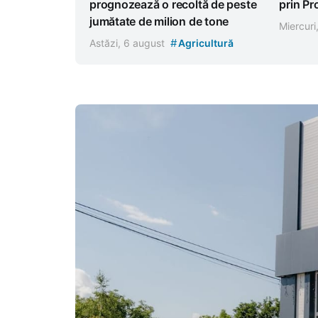
prognozează o recoltă de peste
prin P
jumătate de milion de tone
Miercuri
#
Astăzi, 6 august
Agricultură