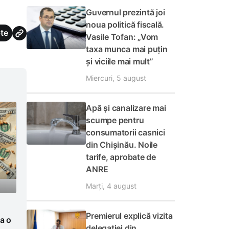
Guvernul prezintă joi
noua politică fiscală.
te
Vasile Tofan: „Vom
taxa munca mai puțin
și viciile mai mult”
Miercuri, 5 august
Apă și canalizare mai
scumpe pentru
consumatorii casnici
din Chișinău. Noile
tarife, aprobate de
ANRE
Marți, 4 august
Premierul explică vizita
a o
delegației din