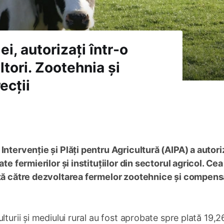
i, autorizați într-o
tori. Zootehnia și
ecții
Intervenție și Plăți pentru Agricultură (AIPA) a autori
te fermierilor și instituțiilor din sectorul agricol. Ce
nată către dezvoltarea fermelor zootehnice și compen
turii și mediului rural au fost aprobate spre plată 19,2