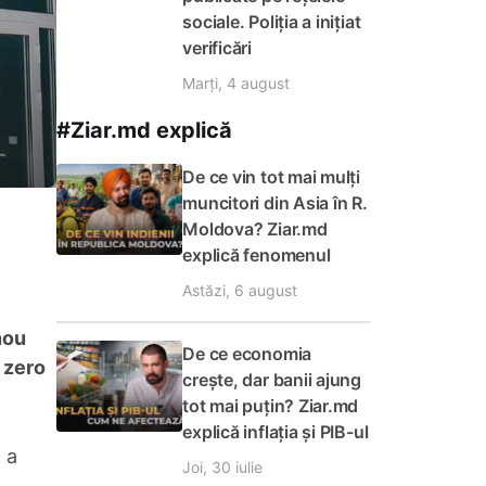
sociale. Poliția a inițiat
verificări
Marți, 4 august
#Ziar.md explică
De ce vin tot mai mulți
muncitori din Asia în R.
Moldova? Ziar.md
explică fenomenul
Astăzi, 6 august
nou
De ce economia
a zero
crește, dar banii ajung
tot mai puțin? Ziar.md
explică inflația și PIB-ul
ă a
Joi, 30 iulie