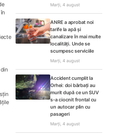
de
Marți, 4 august
 în
ANRE a aprobat noi
tarife la apă și
canalizare în mai multe
iecte
localități. Unde se
scumpesc serviciile
Marți, 4 august
 din
Accident cumplit la
Orhei: doi bărbați au
murit după ce un SUV
sțin
s-a ciocnit frontal cu
țile
un autocar plin cu
pasageri
Marți, 4 august