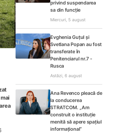
privind suspendarea
sa din funcție
Miercuri, 5 august
Evghenia Guțul și
Svetlana Popan au fost
transferate în
Penitenciarul nr.7 -
Rusca
Astăzi, 6 august
zat
Ana Revenco pleacă de
a mai
la conducerea
sarea
STRATCOM. „Am
construit o instituție
menită să apere spațiul
informațional”
6