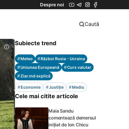
Despre noi
Caută
Subiecte trend
#
#
Meteo
Război Rusia - Ucraina
#
#
Uniunea Europeană
Curs valutar
#
Ziar.md explică
#
#
#
Economie
Justiție
Mediu
Cele mai citite articole
Maia Sandu
comentează demersul
inițiat de Ion Chicu