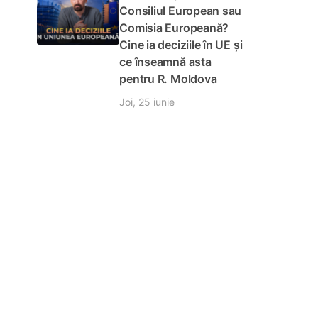
Consiliul European sau
entului
Comisia Europeană?
or
Cine ia deciziile în UE și
ce înseamnă asta
pentru R. Moldova
Joi, 25 iunie
te
uri