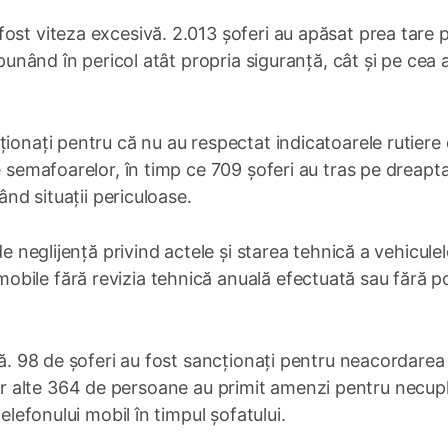
ost viteza excesivă. 2.013 șoferi au apăsat prea tare 
 punând în pericol atât propria siguranță, cât și pe cea 
ționați pentru că nu au respectat indicatoarele rutiere
e semafoarelor, în timp ce 709 șoferi au tras pe dreapta
ând situații periculoase.
de neglijență privind actele și starea tehnică a vehiculel
bile fără revizia tehnică anuală efectuată sau fără po
tă. 98 de șoferi au fost sancționați pentru neacordarea
or, iar alte 364 de persoane au primit amenzi pentru necup
elefonului mobil în timpul șofatului.