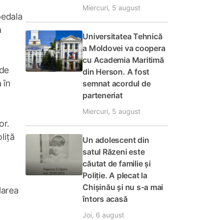
Miercuri, 5 august
pedala
a
Universitatea Tehnică
a Moldovei va coopera
cu Academia Maritimă
 de
din Herson. A fost
 în
semnat acordul de
parteneriat
Miercuri, 5 august
or.
liță
Un adolescent din
satul Răzeni este
căutat de familie și
Poliție. A plecat la
Chișinău și nu s-a mai
larea
întors acasă
Joi, 6 august