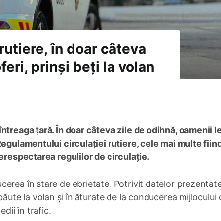
rutiere, în doar câteva
eri, prinși beți la volan
ntreaga țară. În doar câteva zile de odihnă, oamenii le
Regulamentului circulației rutiere, cele mai multe fiin
nerespectarea regulilor de circulație.
erea în stare de ebrietate. Potrivit datelor prezentat
băute la volan și înlăturate de la conducerea mijlocului 
dii în trafic.