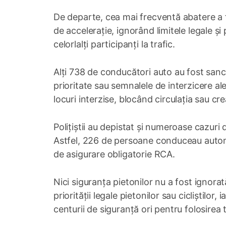
De departe, cea mai frecventă abatere a f
de accelerație, ignorând limitele legale și
celorlalți participanți la trafic.
Alți 738 de conducători auto au fost sanc
prioritate sau semnalele de interzicere al
locuri interzise, blocând circulația sau cre
Polițiștii au depistat și numeroase cazuri 
Astfel, 226 de persoane conduceau automo
de asigurare obligatorie RCA.
Nici siguranța pietonilor nu a fost ignora
priorității legale pietonilor sau cicliștil
centurii de siguranță ori pentru folosirea t