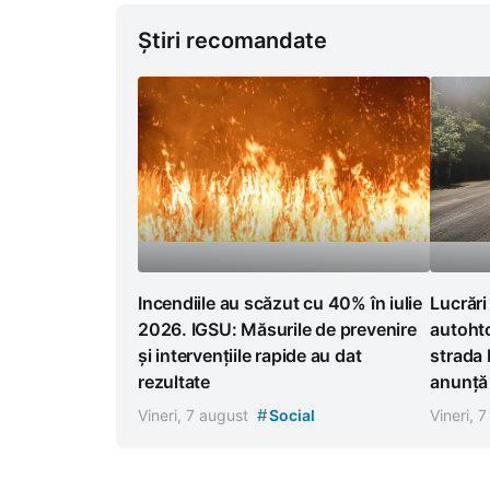
Știri recomandate
Incendiile au scăzut cu 40% în iulie
Lucrări
2026. IGSU: Măsurile de prevenire
autoht
și intervențiile rapide au dat
strada 
rezultate
anunță r
#
Vineri, 7 august
Social
Vineri, 
Maia Sandu și Igor Grosu
delegație a Parlamentului