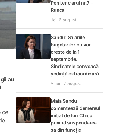
Penitenciarul nr.7 -
Rusca
Joi, 6 august
Sandu: Salariile
bugetarilor nu vor
crește de la 1
septembrie.
Sindicatele convoacă
ședință extraordinară
gii au
Vineri, 7 august
d
Maia Sandu
comentează demersul
e de
inițiat de Ion Chicu
de
privind suspendarea
sa din funcție