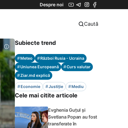
Despre noi
Caută
Subiecte trend
#
#
Meteo
Război Rusia - Ucraina
#
#
Uniunea Europeană
Curs valutar
#
Ziar.md explică
#
#
#
Economie
Justiție
Mediu
Cele mai citite articole
Evghenia Guțul și
Svetlana Popan au fost
transferate în