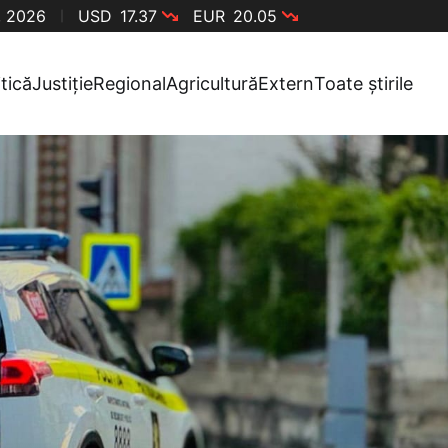
, 2026
USD
17.37
EUR
20.05
itică
Justiție
Regional
Agricultură
Extern
Toate știrile