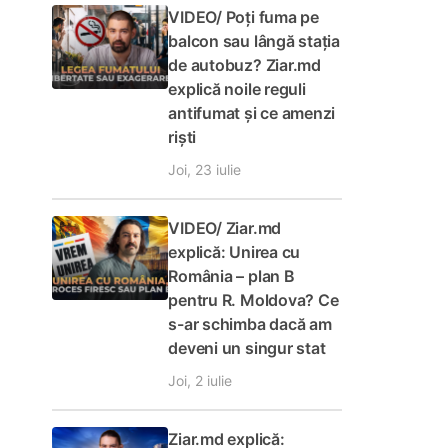
VIDEO/ Poți fuma pe
balcon sau lângă stația
și
de autobuz? Ziar.md
explică noile reguli
lul
antifumat și ce amenzi
itică
riști
,
 vor
Joi, 23 iulie
VIDEO/ Ziar.md
explică: Unirea cu
ecte
România – plan B
pentru R. Moldova? Ce
ntare
s-ar schimba dacă am
deveni un singur stat
Joi, 2 iulie
n
Ziar.md explică: