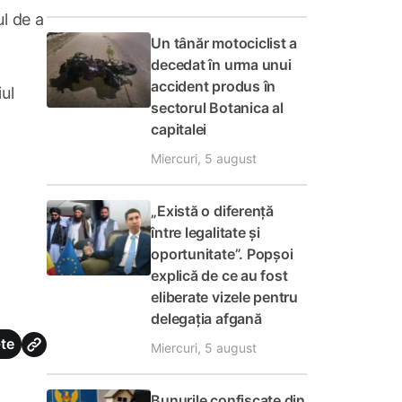
l de a
Un tânăr motociclist a
decedat în urma unui
accident produs în
iul
sectorul Botanica al
capitalei
Miercuri, 5 august
i
„Există o diferență
între legalitate și
oportunitate”. Popșoi
explică de ce au fost
eliberate vizele pentru
delegația afgană
te
Miercuri, 5 august
Bunurile confiscate din