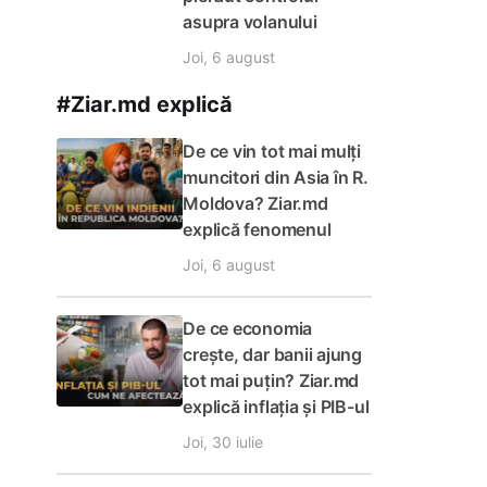
asupra volanului
Joi, 6 august
#Ziar.md explică
De ce vin tot mai mulți
a se
muncitori din Asia în R.
Moldova? Ziar.md
ivel
explică fenomenul
Joi, 6 august
ova,
De ce economia
crește, dar banii ajung
tot mai puțin? Ziar.md
explică inflația și PIB-ul
a
Joi, 30 iulie