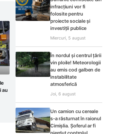
infracțiuni vor fi
folosite pentru
proiecte sociale și
investiții publice
Miercuri, 5 august
În nordul și centrul țării
vin ploile! Meteorologii
au emis cod galben de
instabilitate
le
atmosferică
i au
Joi, 6 august
Un camion cu cereale
s-a răsturnat în raionul
Cimișlia. Șoferul ar fi
pierdut controlul