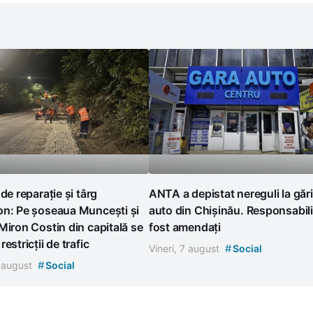
 de reparație și târg
ANTA a depistat nereguli la gări
on: Pe șoseaua Muncești și
auto din Chișinău. Responsabili
Miron Costin din capitală se
fost amendați
estricții de trafic
#
Vineri, 7 august
Social
#
7 august
Social
 se întâlnesc cu o
 Austriei - ce vor