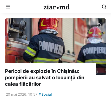
Pericol de explozie în Chișinău:
pompierii au salvat o locuință din
calea flăcărilor
#
20 mai 2026, 10:57
Social