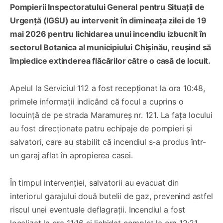
Pompierii Inspectoratului General pentru Situații de
Urgență (IGSU) au intervenit în dimineața zilei de 19
mai 2026 pentru lichidarea unui incendiu izbucnit în
sectorul Botanica al municipiului Chișinău, reușind să
împiedice extinderea flăcărilor către o casă de locuit.
Apelul la Serviciul 112 a fost recepționat la ora 10:48,
primele informații indicând că focul a cuprins o
locuință de pe strada Maramureș nr. 121. La fața locului
au fost direcționate patru echipaje de pompieri și
salvatori, care au stabilit că incendiul s-a produs într-
un garaj aflat în apropierea casei.
În timpul intervenției, salvatorii au evacuat din
interiorul garajului două butelii de gaz, prevenind astfel
riscul unei eventuale deflagrații. Incendiul a fost
localizat la ora 11:16 și lichidat complet la ora 12:21.