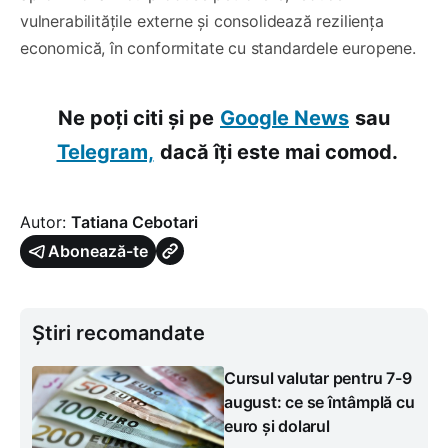
vulnerabilitățile externe și consolidează reziliența
economică, în conformitate cu standardele europene.
Ne poți citi și pe
Google News
sau
Telegram,
dacă îți este mai comod.
Autor:
Tatiana Cebotari
Abonează-te
Știri recomandate
Cursul valutar pentru 7-9
august: ce se întâmplă cu
euro și dolarul