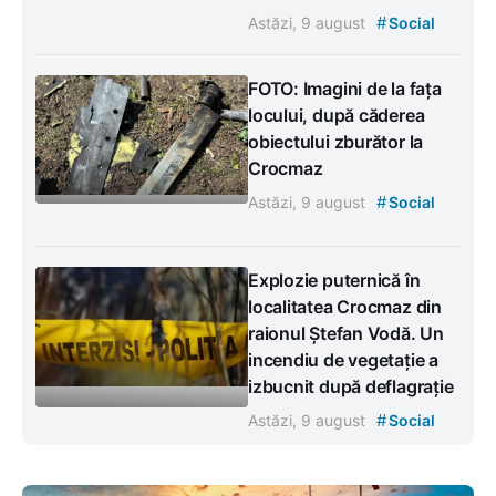
#
Astăzi, 9 august
Social
FOTO: Imagini de la fața
locului, după căderea
obiectului zburător la
Crocmaz
#
Astăzi, 9 august
Social
Explozie puternică în
localitatea Crocmaz din
raionul Ștefan Vodă. Un
incendiu de vegetație a
izbucnit după deflagrație
#
Astăzi, 9 august
Social