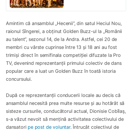
Amintim că ansamblul „Hecenii”, din satul Heciul Nou,
raionul Sîngerei, a obținut Golden Buzz-ul la „Românii
au talent”, sezonul 14, de la Andra. Astfel, cei 20 de
membri cu vârste cuprinse între 13 și 18 ani au fost
trimiși direct în semifinala competiției difuzate la Pro
TV, devenind reprezentanții primului colectiv de dans
popular care a luat un Golden Buzz în toată istoria
concursului.
După ce reprezentanții conducerii locale au decis că
ansamblul necesită prea multe resurse și au hotărât să
sisteze cursurile, conducătorul actual, Dionisie Cobîlaș,
s-a văzut nevoit să mențină activitatea colectivului de
dansatori
pe post de voluntar
. Întrucât colectivul de