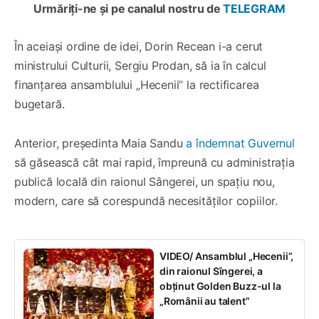
Urmăriți-ne și pe canalul nostru de
TELEGRAM
În aceiași ordine de idei, Dorin Recean i-a cerut
ministrului Culturii, Sergiu Prodan, să ia în calcul
finanțarea ansamblului „Hecenii” la rectificarea
bugetară.
Anterior, președinta Maia Sandu
a îndemnat Guvernul
să găsească cât mai rapid, împreună cu administrația
publică locală din raionul Sângerei, un spațiu nou,
modern, care să corespundă necesităților copiilor.
VIDEO/ Ansamblul „Hecenii”,
din raionul Sîngerei, a
obținut Golden Buzz-ul la
„Românii au talent”