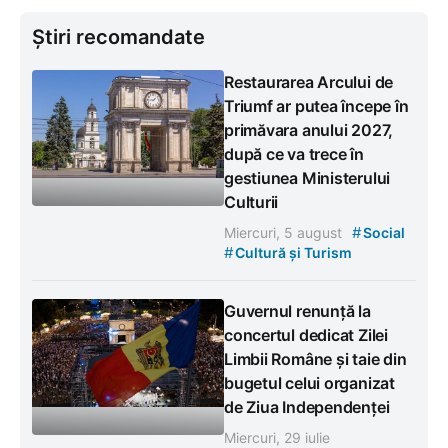
Știri recomandate
Restaurarea Arcului de
Triumf ar putea începe în
primăvara anului 2027,
după ce va trece în
gestiunea Ministerului
Culturii
#
Miercuri, 5 august
Social
#
Cultură și Turism
Guvernul renunță la
concertul dedicat Zilei
Limbii Române și taie din
bugetul celui organizat
de Ziua Independenței
Miercuri, 29 iulie