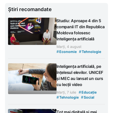
Știri recomandate
Studiu: Aproape 4 din 5
companii IT din Republica
Moldova folosesc
inteligența artificială
Marți, 4 august
#
#
Economie
Tehnologie
Inteligența artificială, pe
înțelesul elevilor. UNICEF
și MEC au lansat un curs
cu lecții video
#
Marți, 7 iulie
Educație
#
#
Tehnologie
Social
Tot mai digitală și mai